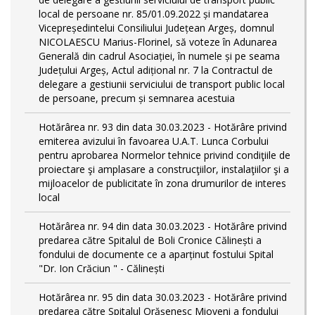
local de persoane nr. 85/01.09.2022 și mandatarea
Vicepreședintelui Consiliului Județean Argeș, domnul
NICOLAESCU Marius-Florinel, să voteze în Adunarea
Generală din cadrul Asociației, în numele și pe seama
Județului Argeș, Actul adițional nr. 7 la Contractul de
delegare a gestiunii serviciului de transport public local
de persoane, precum și semnarea acestuia
Hotărârea nr. 93 din data 30.03.2023 - Hotărâre privind
emiterea avizului în favoarea U.A.T. Lunca Corbului
pentru aprobarea Normelor tehnice privind condiţiile de
proiectare şi amplasare a construcţiilor, instalaţiilor şi a
mijloacelor de publicitate în zona drumurilor de interes
local
Hotărârea nr. 94 din data 30.03.2023 - Hotărâre privind
predarea către Spitalul de Boli Cronice Călinești a
fondului de documente ce a aparținut fostului Spital
"Dr. Ion Crăciun " - Călinești
Hotărârea nr. 95 din data 30.03.2023 - Hotărâre privind
predarea către Spitalul Orășenesc Mioveni a fondului