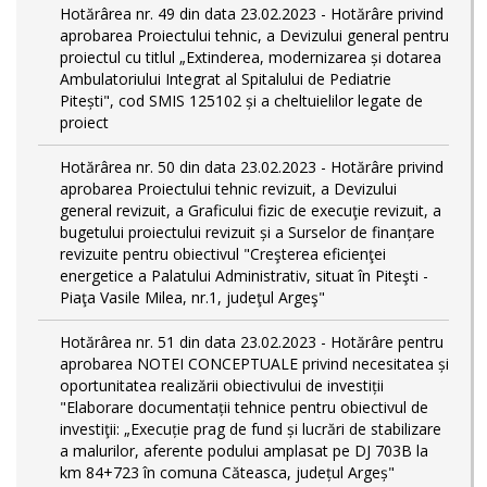
Hotărârea nr. 49 din data 23.02.2023 - Hotărâre privind
aprobarea Proiectului tehnic, a Devizului general pentru
proiectul cu titlul „Extinderea, modernizarea și dotarea
Ambulatoriului Integrat al Spitalului de Pediatrie
Pitești", cod SMIS 125102 și a cheltuielilor legate de
proiect
Hotărârea nr. 50 din data 23.02.2023 - Hotărâre privind
aprobarea Proiectului tehnic revizuit, a Devizului
general revizuit, a Graficului fizic de execuţie revizuit, a
bugetului proiectului revizuit și a Surselor de finanțare
revizuite pentru obiectivul "Creşterea eficienţei
energetice a Palatului Administrativ, situat în Piteşti -
Piaţa Vasile Milea, nr.1, judeţul Argeş"
Hotărârea nr. 51 din data 23.02.2023 - Hotărâre pentru
aprobarea NOTEI CONCEPTUALE privind necesitatea și
oportunitatea realizării obiectivului de investiții
"Elaborare documentații tehnice pentru obiectivul de
investiţii: „Execuție prag de fund și lucrări de stabilizare
a malurilor, aferente podului amplasat pe DJ 703B la
km 84+723 în comuna Căteasca, județul Argeș"