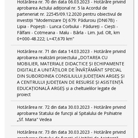
Hotărârea nr. 70 din data 06.03.2023 - Hotărâre privind
aprobarea Actului adițional nr. 5 la Acordul de
parteneriat nr. 22545/09.12.2020 pentru obiectivul de
investiții "Modernizare DJ 679: Păduroiu (DN67B) -
Lipia - Popești - Lunca Corbului - Pădureți – Ciești -
Fâlfani - Cotmeana - Malu - Bârla - Lim. Jud. Olt, km
0+000-48.222; L=47,670 km"
Hotărârea nr. 71 din data 14.03.2023 - Hotărâre privind
aprobarea realizării proiectului „DOTAREA CU
MOBILIER, MATERIALE DIDACTICE ȘI ECHIPAMENTE
DIGITALE A UNITĂȚILOR DE ÎNVĂȚĂMÂNT SPECIAL
DIN SUBORDINEA CONSILIULUI JUDEȚEAN ARGEȘ ȘI
A CENTRULUI JUDEȚEAN DE RESURSE ȘI ASISTENȚĂ
EDUCAȚIONALĂ ARGEȘ și a cheltuielilor legate de
proiect
Hotărârea nr. 72 din data 30.03.2023 - Hotărâre privind
aprobarea Statului de funcţii al Spitalului de Psihiatrie
„Sf. Maria" Vedea
Hotărârea nr. 73 din data 30.03.2023 - Hotărâre privind