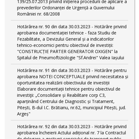
139/25.07.2013 privind inițierea procedurii de aplicare a
prevederilor Ordonanței de Urgență a Guvernului
României nr. 68/2008
Hotărârea nr. 90 din data 30.03.2023 - Hotărâre privind
aprobarea documentației tehnice - faza Studiu de
Fezabilitate, a Devizului General și a indicatorilor
tehnico-economici pentru obiectivul de investiții:
"CONSTRUCȚIE PARTER GENERATOR OXIGEN" la
Spitalul de Pneumoftiziologie "Sf.Andrei" Valea Iașului
Hotărârea nr. 91 din data 30.03.2023 - Hotărâre pentru
aprobarea NOTEI CONCEPTUALE privind necesitatea și
oportunitatea realizării obiectivului de investiții
Elaborare documentații tehnice pentru obiectivul de
investiţii: „Consolidare și Reabilitare corp C3,
aparținând Centrului de Diagnostic și Tratament,
Pitești, B-dul I.C. Brătianu, nr.62, municipiul Pitești, jud.
Argeș"
Hotărârea nr. 92 din data 30.03.2023 - Hotărâre privind
aprobarea încheierii Actului adițional nr. 7 la Contractul
de delegare a gestiunii serviciului de transport public