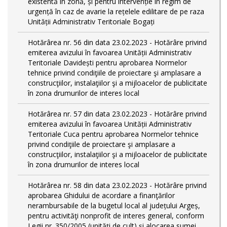
existentă în zonă, și pentru intervenție în regim de
urgență în caz de avarie la rețelele edilitare de pe raza
Unității Administrativ Teritoriale Bogați
Hotărârea nr. 56 din data 23.02.2023 - Hotărâre privind
emiterea avizului în favoarea Unității Administrativ
Teritoriale Davidești pentru aprobarea Normelor
tehnice privind condiţiile de proiectare şi amplasare a
construcţiilor, instalaţiilor şi a mijloacelor de publicitate
în zona drumurilor de interes local
Hotărârea nr. 57 din data 23.02.2023 - Hotărâre privind
emiterea avizului în favoarea Unității Administrativ
Teritoriale Cuca pentru aprobarea Normelor tehnice
privind condiţiile de proiectare şi amplasare a
construcţiilor, instalaţiilor şi a mijloacelor de publicitate
în zona drumurilor de interes local
Hotărârea nr. 58 din data 23.02.2023 - Hotărâre privind
aprobarea Ghidului de acordare a finanţărilor
nerambursabile de la bugetul local al județului Argeș,
pentru activităţi nonprofit de interes general, conform
Legii nr. 350/2005 (unități de cult) și alocarea sumei