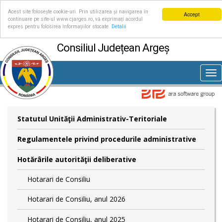
Acest site folosește cookie-uri. Prin utilizarea și navigarea în
Accept
continuare pe site-ul www.cjarges.ro, vă exprimați acordul
expres pentru folosirea informațiilor stocate.
Detalii
Consiliul Județean Argeș
Tog
nav
Statutul Unităţii Administrativ-Teritoriale
Regulamentele privind procedurile administrative
Hotărârile autorităţii deliberative
Hotarari de Consiliu
Hotarari de Consiliu, anul 2026
Hotarari de Consiliu, anul 2025