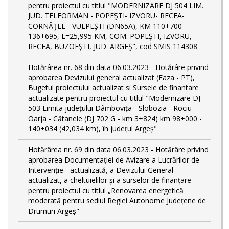
pentru proiectul cu titlul "MODERNIZARE DJ 504 LIM.
JUD. TELEORMAN - POPEŞTI- IZVORU- RECEA-
CORNĂŢEL - VULPEŞTI (DN65A), KM 110+700-
136+695, L=25,995 KM, COM. POPEŞTI, IZVORU,
RECEA, BUZOEŞTI, JUD. ARGEŞ", cod SMIS 114308
Hotărârea nr. 68 din data 06.03.2023 - Hotărâre privind
aprobarea Devizului general actualizat (Faza - PT),
Bugetul proiectului actualizat si Sursele de finantare
actualizate pentru proiectul cu titlul "Modernizare DJ
503 Limita județului Dâmbovița - Slobozia - Rociu -
Oarja - Cătanele (DJ 702 G - km 3+824) km 98+000 -
140+034 (42,034 km), în județul Argeș"
Hotărârea nr. 69 din data 06.03.2023 - Hotărâre privind
aprobarea Documentației de Avizare a Lucrărilor de
Intervenție - actualizată, a Devizului General -
actualizat, a cheltuielilor și a surselor de finanțare
pentru proiectul cu titlul „Renovarea energetică
moderată pentru sediul Regiei Autonome Județene de
Drumuri Argeș"