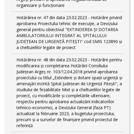
organizare și funcționare
Hotărârea nr. 47 din data 23.02.2023 - Hotărâre privind
aprobarea Proiectului tehnic de execuţie, a Devizului
general pentru obiectivul "EXTINDEREA ȘI DOTAREA
AMBULATORIULUI INTEGRAT AL SPITALULUI
JUDEȚEAN DE URGENȚĂ PITEȘTI" cod SMIS 123890 și
a cheltuielilor legate de proiect
Hotărârea nr. 48 din data 23.02.2023 - Hotărâre pentru
modificarea și completarea Hotărârii Consiliului
Județean Argeș nr. 103/12.04.2018 privind aprobarea
proiectului cu titlul „Extindere și dotare spații urgență și
amenajări incintă Spital Județean de Urgență Pitești", a
studiului de fezabilitate Mixt și a cheltuielilor legate de
proiect, cu modificările și completările ulterioare,
respectiv pentru aprobarea actualizării indicatorilor
tehnico-economici, a Devizului General (faza PT)
actualizat la februarie 2023, a bugetului proiectului,
precum și a surselor de finanțare privind proiectul de
referință