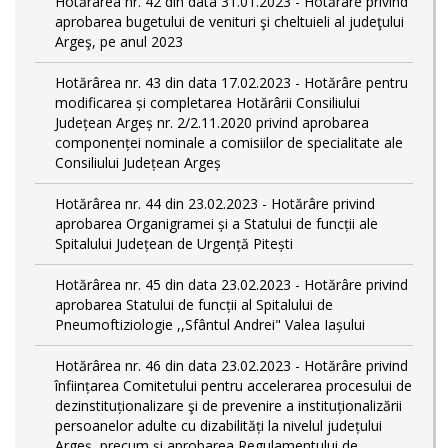
Hotărârea nr. 42 din data 31.01.2023 - Hotărâre privind
aprobarea bugetului de venituri şi cheltuieli al judeţului
Argeş, pe anul 2023
Hotărârea nr. 43 din data 17.02.2023 - Hotărâre pentru
modificarea și completarea Hotărârii Consiliului
Județean Argeș nr. 2/2.11.2020 privind aprobarea
componenței nominale a comisiilor de specialitate ale
Consiliului Județean Argeș
Hotărârea nr. 44 din 23.02.2023 - Hotărâre privind
aprobarea Organigramei și a Statului de funcții ale
Spitalului Județean de Urgență Pitești
Hotărârea nr. 45 din data 23.02.2023 - Hotărâre privind
aprobarea Statului de funcții al Spitalului de
Pneumoftiziologie ,,Sfântul Andrei" Valea Iașului
Hotărârea nr. 46 din data 23.02.2023 - Hotărâre privind
înființarea Comitetului pentru accelerarea procesului de
dezinstituționalizare şi de prevenire a instituționalizării
persoanelor adulte cu dizabilități la nivelul județului
Argeș, precum și aprobarea Regulamentului de