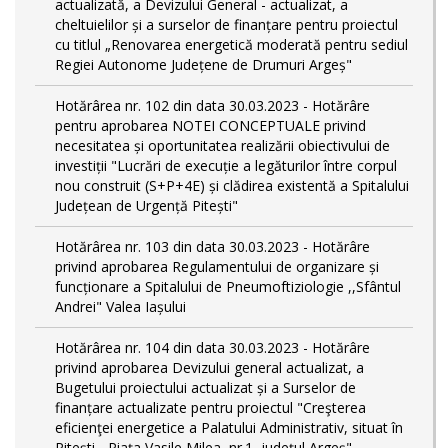
actualizată, a Devizului General - actualizat, a
cheltuielilor și a surselor de finanțare pentru proiectul
cu titlul „Renovarea energetică moderată pentru sediul
Regiei Autonome Județene de Drumuri Argeș"
Hotărârea nr. 102 din data 30.03.2023 - Hotărâre
pentru aprobarea NOTEI CONCEPTUALE privind
necesitatea și oportunitatea realizării obiectivului de
investiții "Lucrări de execuție a legăturilor între corpul
nou construit (S+P+4E) și clădirea existentă a Spitalului
Județean de Urgență Pitești"
Hotărârea nr. 103 din data 30.03.2023 - Hotărâre
privind aprobarea Regulamentului de organizare și
funcționare a Spitalului de Pneumoftiziologie ,,Sfântul
Andrei" Valea Iașului
Hotărârea nr. 104 din data 30.03.2023 - Hotărâre
privind aprobarea Devizului general actualizat, a
Bugetului proiectului actualizat și a Surselor de
finanțare actualizate pentru proiectul "Creşterea
eficienţei energetice a Palatului Administrativ, situat în
Piteşti - Piaţa Vasile Milea, nr.1, judeţul Argeş"