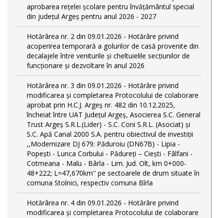
aprobarea rețelei școlare pentru învățământul special
din județul Argeș pentru anul 2026 - 2027
Hotărârea nr. 2 din 09.01.2026 - Hotărâre privind
acoperirea temporară a golurilor de casă provenite din
decalajele între veniturile și cheltuielile secțiunilor de
funcționare și dezvoltare în anul 2026
Hotărârea nr. 3 din 09.01.2026 - Hotărâre privind
modificarea și completarea Protocolului de colaborare
aprobat prin H.C.J. Argeș nr. 482 din 10.12.2025,
încheiat între UAT Județul Argeș, Asocierea S.C. General
Trust Argeș S.R.L.(Lider) - S.C. Coni S.R.L. (Asociat) și
S.C. Apă Canal 2000 S.A. pentru obiectivul de investiții
,,Modernizare DJ 679: Păduroiu (DN67B) - Lipia -
Popești - Lunca Corbului - Pădureți – Ciești - Fâlfani -
Cotmeana - Malu - Bârla - Lim. Jud. Olt, km 0+000-
48+222; L=47,670km'' pe sectoarele de drum situate în
comuna Stolnici, respectiv comuna Bîrla
Hotărârea nr. 4 din 09.01.2026 - Hotărâre privind
modificarea și completarea Protocolului de colaborare