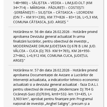
148+980) – SĂLIȘTEA – VEDEA – LIM.JUD.OLT (KM
34+714) – MÂRGHIA - PĂDUREȚI – COSTEȘTI
-ȘERBĂNEȘTI – SILIȘTEA – CĂTEASCA – LEORDENI
(DN 7 – KM 91+230), KM 77+826 – 83+126, L=5,3 KM,
COMUNA CĂTEASCA, JUD. ARGEȘ "
Hotărârea nr. 56 din data 26.02.2026 - Hotărâre privind
aprobarea Devizului general actualizat în urma
finalizării lucrărilor, pentru obiectivul de investiții „
MODERNIZARE DRUM JUDEȚEAN DJ 678 B LIM. JUD.
VÂLCEA – CUCA (DJ 703- KM 9+765), KM 26+950-
27+862, L=0,912 KM, COMUNA CUCA, JUDEȚUL
ARGEȘ"
Hotărârea nr. 57 din data 26.02.2026 - Hotărâre privind
aprobarea Documentației de Avizare a Lucrărilor de
Intervenții actualizata, a indicatorilor tehnico-economici
actualizati si a devizului general actualizat - faza D.A.L.I.
pentru obiectivul de investiţii „Modernizare DJ 704 G
Cicănești-Șuici (DJ703H), km9+532- km 13+435, L=
3,903 km", aprobat pentru finanțare prin Programul
național de investiții „Anghel Saligny", precum și a