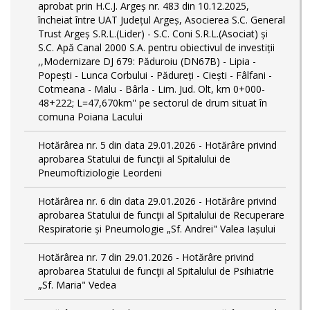
aprobat prin H.C.J. Argeș nr. 483 din 10.12.2025,
încheiat între UAT Județul Argeș, Asocierea S.C. General
Trust Argeș S.R.L.(Lider) - S.C. Coni S.R.L.(Asociat) și
S.C. Apă Canal 2000 S.A. pentru obiectivul de investiții
,,Modernizare DJ 679: Păduroiu (DN67B) - Lipia -
Popești - Lunca Corbului - Pădureți - Ciești - Fâlfani -
Cotmeana - Malu - Bârla - Lim. Jud. Olt, km 0+000-
48+222; L=47,670km'' pe sectorul de drum situat în
comuna Poiana Lacului
Hotărârea nr. 5 din data 29.01.2026 - Hotărâre privind
aprobarea Statului de funcţii al Spitalului de
Pneumoftiziologie Leordeni
Hotărârea nr. 6 din data 29.01.2026 - Hotărâre privind
aprobarea Statului de funcţii al Spitalului de Recuperare
Respiratorie și Pneumologie „Sf. Andrei" Valea Iașului
Hotărârea nr. 7 din 29.01.2026 - Hotărâre privind
aprobarea Statului de funcţii al Spitalului de Psihiatrie
„Sf. Maria" Vedea