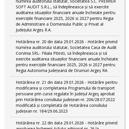
numirea auditorului statutar, societatea S.C. PREMIER
SOFT AUDIT S.R.L., să îndeplineasca și să exercite
auditarea situațiilor financiare anuale încheiate pentru
exercițiile financiare 2025, 2026 si 2027 pentru Regia
de Administrare a Domeniului Public și Privat al
Județului Argeș R.A.
Hotărârea nr. 20 din data 29.01.2026 - Hotărâre privind
numirea auditorului statutar, Societatea Casa de Audit
Corvinia SRL- Filiala Pitesti, să îndeplineasca și să
exercite auditarea situațiilor financiare anuale încheiate
pentru exercițiile financiare 2025, 2026 si 2027 pentru
Regia Autonoma Județeană de Drumuri Argeș RA
Hotărârea nr. 21 din data 29.01.2026 - Hotărâre pentru
modificarea și completarea Programului de transport
persoane prin curse regulate în Județul Argeş aprobat
prin Hotărârea consiliului județean nr. 206/28.07.2022
modificată și completată de Hotărârea consiliului
județean nr. 184/29.06.2023
Hotărârea nr. 22 din data 29.01.2026 - Hotărâre privind
aprobarea încheierii Actului adițional nr. 26 la