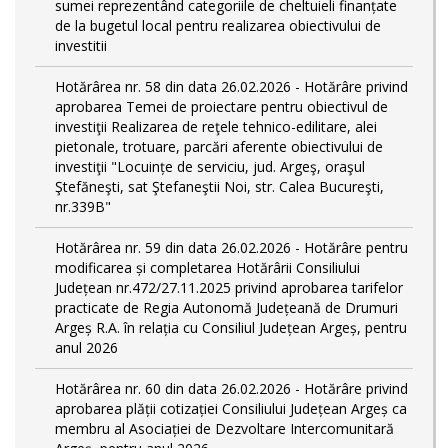
sumei reprezentând categoriile de cheltuieli finanțate
de la bugetul local pentru realizarea obiectivului de
investitii
Hotărârea nr. 58 din data 26.02.2026 - Hotărâre privind
aprobarea Temei de proiectare pentru obiectivul de
investiţii Realizarea de reţele tehnico-edilitare, alei
pietonale, trotuare, parcări aferente obiectivului de
investiţii "Locuințe de serviciu, jud. Argeş, oraşul
Ştefăneşti, sat Ştefaneştii Noi, str. Calea Bucureşti,
nr.339B"
Hotărârea nr. 59 din data 26.02.2026 - Hotărâre pentru
modificarea și completarea Hotărârii Consiliului
Județean nr.472/27.11.2025 privind aprobarea tarifelor
practicate de Regia Autonomă Județeană de Drumuri
Argeș R.A. în relația cu Consiliul Județean Argeș, pentru
anul 2026
Hotărârea nr. 60 din data 26.02.2026 - Hotărâre privind
aprobarea plății cotizației Consiliului Județean Argeș ca
membru al Asociației de Dezvoltare Intercomunitară