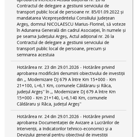
Contractul de delegare a gestiunii serviciului de
transport public local de persoane nr. 85/01.09.2022 și
mandatarea Vicepreședintelui Consiliului Județean
Argeș, domnul NICOLAESCU Marius-Florinel, să voteze
în Adunarea Generală din cadrul Asociației, în numele și
pe seama Județului Argeș, Actul adițional nr. 26 la
Contractul de delegare a gestiunii serviciului de
transport public local de persoane, precum și
semnarea acestuia
Hotărârea nr. 23 din 29.01.2026 - Hotărâre privind
aprobarea modificării denumirii obiectivului de investiții
din ,, Modernizare DJ 679 A între Km 15+000 - Km
21+100, L=6,1 Km, comunele Căldăraru și Râca,
județul Argeș'' în ,, Modernizare DJ 679 A între Km
15+000 - Km 21+140, L=6,140 Km, comunele
Căldăraru și Râca, județul Argeș''
Hotărârea nr. 24 din 29.01.2026 - Hotărâre privind
aprobarea Documentației de Avizare a Lucrărilor de
Intervenții, a Indicatorilor tehnico-economici și a
Devizului general pentru obiectivul de investiții