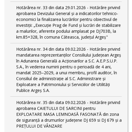
Hotărârea nr. 33 din data 29.01.2026 - Hotărâre privind
aprobarea Devizului General și a indicatorilor tehnico-
economici la finalizarea lucrărilor pentru obiectivul de
investiții: „Execuție Prag de Fund și lucrări de stabilizare
a malurilor, aferente podului amplasat pe DJ703B, la
km.85+328, în comuna Căteasca, județul Argeș"
Hotărârea nr. 34 din data 09.02.2026 - Hotărâre privind
mandatarea reprezentanților Consiliului Județean Argeș
în Adunarea Generală a Acționarilor a S.C. A.E.P.S.U.P.
S.A., în vederea numirii pentru o perioadă de 4 ani,
mandat 2025–2029, a unui membru, profil auditor, în
Consiliul de administrație al S.C. Administrare și
Exploatare a Patrimoniului și Serviciilor de Utilități
Publice Argeș S.A.
Hotărârea nr. 35 din data 09.02.2026 - Hotărâre privind
aprobarea CAIETULUI DE SARCINI pentru
EXPLOATARE MASA LEMNOASĂ FASONATĂ din zona
de siguranță a drumurilor județene DJ 659 si DJ 679 și a
PREȚULUI DE VÂNZARE