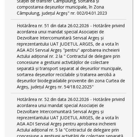
Stației de transfer Câmpulung, sortarea și
compostarea deșeurilor municipale, în Zona
Câmpulung, județul Argeș" nr. 002/04.01.2023
Hotărârea nr. 51 din data 26.02.2026 - Hotărâre privind
acordarea unui mandat special Asociației de
Dezvoltare Intercomunitară Servsal Argeș și
reprezentantului UAT JUDETUL ARGES, de a vota în
AGA ADI Servsal Argeș "pentru" aprobarea incheierii
Actului adițional nr. 2 la " Contractul de delegare prin
concesiune a gestiunii activităților de colectare
separată și transport separat al deșeurilor muncipale,
sortarea deșeurilor reciclabile și tratarea aerobă a
deșeurilor biodegradabile provenite din zona Curtea de
Argeș, județul Argeș nr. 54/18.02.2025"
Hotărârea nr. 52 din data 26.02.2026 - Hotărâre privind
acordarea unui mandat special Asociației de
Dezvoltare Intercomunitară Servsal Argeș și
reprezentantului UAT JUDETUL ARGES, de a vota în
AGA ADI Servsal Argeș pentru aprobarea incheierii
Actului adițional nr. 5 la "Contractul de delegare prin
concesiune a gestiunii activității de colectare separată