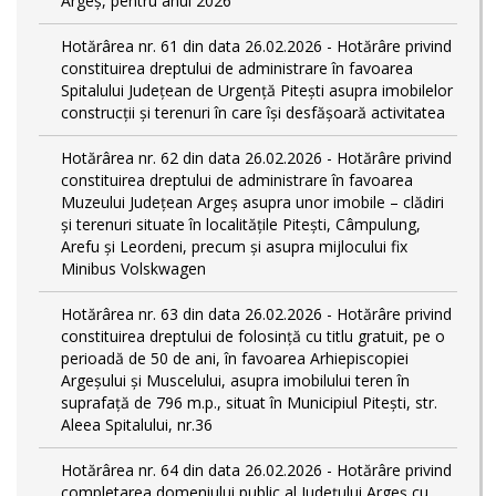
Argeș, pentru anul 2026
Hotărârea nr. 61 din data 26.02.2026 - Hotărâre privind
constituirea dreptului de administrare în favoarea
Spitalului Județean de Urgență Pitești asupra imobilelor
construcții și terenuri în care își desfășoară activitatea
Hotărârea nr. 62 din data 26.02.2026 - Hotărâre privind
constituirea dreptului de administrare în favoarea
Muzeului Județean Argeș asupra unor imobile – clădiri
și terenuri situate în localitățile Pitești, Câmpulung,
Arefu și Leordeni, precum și asupra mijlocului fix
Minibus Volskwagen
Hotărârea nr. 63 din data 26.02.2026 - Hotărâre privind
constituirea dreptului de folosință cu titlu gratuit, pe o
perioadă de 50 de ani, în favoarea Arhiepiscopiei
Argeșului și Muscelului, asupra imobilului teren în
suprafață de 796 m.p., situat în Municipiul Pitești, str.
Aleea Spitalului, nr.36
Hotărârea nr. 64 din data 26.02.2026 - Hotărâre privind
completarea domeniului public al Judeţului Argeş cu