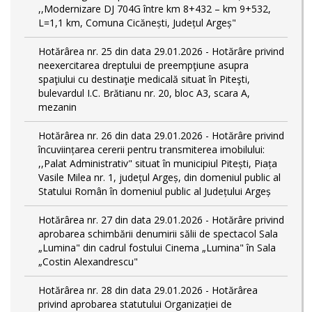
,,Modernizare DJ 704G între km 8+432 – km 9+532,
L=1,1 km, Comuna Cicănești, Județul Argeș"
Hotărârea nr. 25 din data 29.01.2026 - Hotărâre privind
neexercitarea dreptului de preempţiune asupra
spaţiului cu destinaţie medicală situat în Piteşti,
bulevardul I.C. Brătianu nr. 20, bloc A3, scara A,
mezanin
Hotărârea nr. 26 din data 29.01.2026 - Hotărâre privind
încuviințarea cererii pentru transmiterea imobilului:
,,Palat Administrativ" situat în municipiul Pitești, Piața
Vasile Milea nr. 1, județul Argeș, din domeniul public al
Statului Român în domeniul public al Județului Argeș
Hotărârea nr. 27 din data 29.01.2026 - Hotărâre privind
aprobarea schimbării denumirii sălii de spectacol Sala
„Lumina" din cadrul fostului Cinema „Lumina" în Sala
„Costin Alexandrescu"
Hotărârea nr. 28 din data 29.01.2026 - Hotărârea
privind aprobarea statutului Organizației de