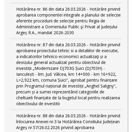
Hotărârea nr. 86 din data 26.03.2026 - Hotărâre privind
aprobarea componentei integrale a planului de selecție
aferente procedurii de selecție pentru Regia de
Administrare a Domeniului Public şi Privat al Județului
Argeș R.A., mandat 2026-2030
Hotărârea nr. 87 din data 26.03.2026 - Hotărâre privind
aprobarea proiectului tehnic si a detaliilor de executie,
a indicatorilor tehnico-economici actualizaţi și a
devizului general actualizat pentru obiectivul de
investiții „Modernizare DJ703G Șuici (DJ703H) -
Ianculești - lim. Jud. Vâlcea, km 14+000 - km 16+922,
L=2,922 km, comuna Șuici'', aprobat pentru finanțare
prin Programul național de investiții „Anghel Saligny",
precum și a sumei reprezentând categoriile de
cheltuieli finanțate de la bugetul local pentru realizarea
obiectivului de investitii
Hotărârea nr. 88 din data 26.03.2026 - Hotărâre privind
înlocuirea Anexei nr.3 la Hotărârea Consiliului Județean
Argeș nr.57/26.02.2026 privind aprobarea