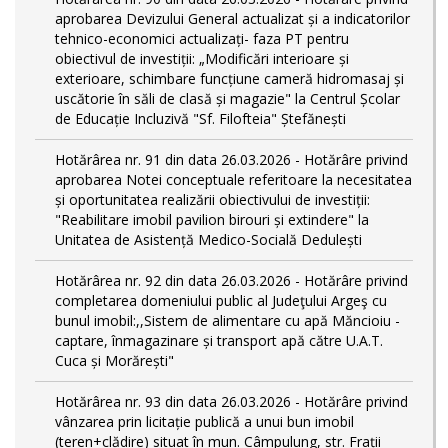
aprobarea Devizului General actualizat și a indicatorilor
tehnico-economici actualizați- faza PT pentru
obiectivul de investiții: „Modificări interioare și
exterioare, schimbare funcțiune cameră hidromasaj și
uscătorie în săli de clasă și magazie" la Centrul Școlar
de Educație Incluzivă "Sf. Filofteia" Ștefănești
Hotărârea nr. 91 din data 26.03.2026 - Hotărâre privind
aprobarea Notei conceptuale referitoare la necesitatea
și oportunitatea realizării obiectivului de investiții:
"Reabilitare imobil pavilion birouri și extindere" la
Unitatea de Asistență Medico-Socială Dedulești
Hotărârea nr. 92 din data 26.03.2026 - Hotărâre privind
completarea domeniului public al Judeţului Argeş cu
bunul imobil:,,Sistem de alimentare cu apă Măncioiu -
captare, înmagazinare și transport apă către U.A.T.
Cuca și Morărești"
Hotărârea nr. 93 din data 26.03.2026 - Hotărâre privind
vânzarea prin licitație publică a unui bun imobil
(teren+clădire) situat în mun. Câmpulung, str. Frații