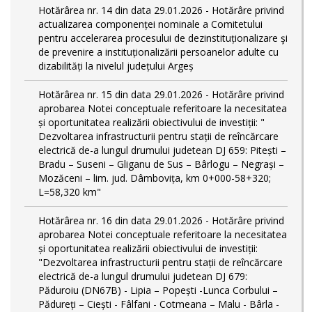
Hotărârea nr. 14 din data 29.01.2026 - Hotărâre privind
actualizarea componenței nominale a Comitetului
pentru accelerarea procesului de dezinstituționalizare şi
de prevenire a instituționalizării persoanelor adulte cu
dizabilități la nivelul județului Argeș
Hotărârea nr. 15 din data 29.01.2026 - Hotărâre privind
aprobarea Notei conceptuale referitoare la necesitatea
și oportunitatea realizării obiectivului de investiții: "
Dezvoltarea infrastructurii pentru stații de reîncărcare
electrică de-a lungul drumului judetean DJ 659: Pitești –
Bradu – Suseni – Gliganu de Sus – Bârlogu – Negrași –
Mozăceni – lim. jud. Dâmbovița, km 0+000-58+320;
L=58,320 km"
Hotărârea nr. 16 din data 29.01.2026 - Hotărâre privind
aprobarea Notei conceptuale referitoare la necesitatea
și oportunitatea realizării obiectivului de investiții:
"Dezvoltarea infrastructurii pentru stații de reîncărcare
electrică de-a lungul drumului judetean DJ 679:
Păduroiu (DN67B) - Lipia – Popești -Lunca Corbului –
Pădureți – Ciești - Fâlfani - Cotmeana – Malu - Bârla -