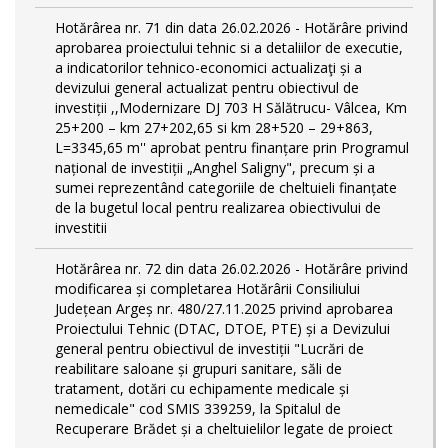
Hotărârea nr. 71 din data 26.02.2026 - Hotărâre privind
aprobarea proiectului tehnic si a detaliilor de executie,
a indicatorilor tehnico-economici actualizaţi și a
devizului general actualizat pentru obiectivul de
investiții ,,Modernizare DJ 703 H Sălătrucu- Vâlcea, Km
25+200 – km 27+202,65 si km 28+520 – 29+863,
L=3345,65 m'' aprobat pentru finanțare prin Programul
național de investiții „Anghel Saligny", precum și a
sumei reprezentând categoriile de cheltuieli finanțate
de la bugetul local pentru realizarea obiectivului de
investitii
Hotărârea nr. 72 din data 26.02.2026 - Hotărâre privind
modificarea și completarea Hotărârii Consiliului
Județean Argeș nr. 480/27.11.2025 privind aprobarea
Proiectului Tehnic (DTAC, DTOE, PTE) și a Devizului
general pentru obiectivul de investiții "Lucrări de
reabilitare saloane și grupuri sanitare, săli de
tratament, dotări cu echipamente medicale și
nemedicale" cod SMIS 339259, la Spitalul de
Recuperare Brădet și a cheltuielilor legate de proiect