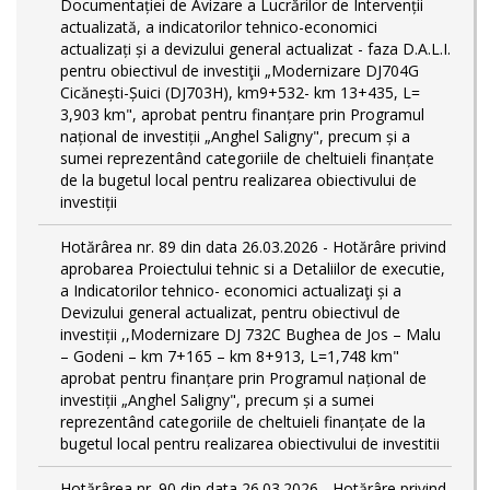
Documentației de Avizare a Lucrărilor de Intervenții
actualizată, a indicatorilor tehnico-economici
actualizați și a devizului general actualizat - faza D.A.L.I.
pentru obiectivul de investiţii „Modernizare DJ704G
Cicănești-Șuici (DJ703H), km9+532- km 13+435, L=
3,903 km", aprobat pentru finanțare prin Programul
național de investiții „Anghel Saligny", precum și a
sumei reprezentând categoriile de cheltuieli finanțate
de la bugetul local pentru realizarea obiectivului de
investiții
Hotărârea nr. 89 din data 26.03.2026 - Hotărâre privind
aprobarea Proiectului tehnic si a Detaliilor de executie,
a Indicatorilor tehnico- economici actualizaţi și a
Devizului general actualizat, pentru obiectivul de
investiții ,,Modernizare DJ 732C Bughea de Jos – Malu
– Godeni – km 7+165 – km 8+913, L=1,748 km"
aprobat pentru finanțare prin Programul național de
investiții „Anghel Saligny", precum și a sumei
reprezentând categoriile de cheltuieli finanțate de la
bugetul local pentru realizarea obiectivului de investitii
Hotărârea nr. 90 din data 26.03.2026 - Hotărâre privind