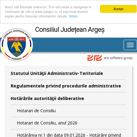
Acest site folosește cookie-uri. Prin utilizarea și navigarea în
Accept
continuare pe site-ul www.cjarges.ro, vă exprimați acordul
expres pentru folosirea informațiilor stocate.
Detalii
Consiliul Județean Argeș
Tog
nav
Statutul Unităţii Administrativ-Teritoriale
Regulamentele privind procedurile administrative
Hotărârile autorităţii deliberative
Hotarari de Consiliu
Hotarari de Consiliu, anul 2026
Hotărârea nr.1 din data 09.01.2026 - Hotărâre privind