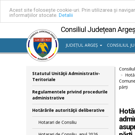
Acest site folosește cookie-uri. Prin utilizarea și navig
informațiilor stocate.
Detalii
Consiliul Județean Arge
JUDEȚUL ARGEȘ
CONSILIUL J
Consiliu
Statutul Unităţii Administrativ-
Hotăr
Teritoriale
Comunei
părți
Regulamentele privind procedurile
administrative
Hotăr
Hotărârile autorităţii deliberative
admin
Hotarari de Consiliu
asupr
părți
Hotarari de Consiliu, anul 2026