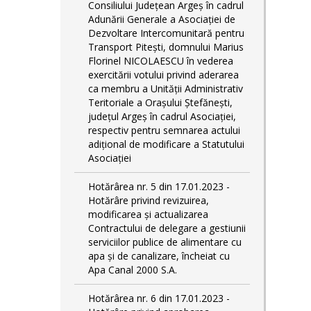
Consiliului Județean Argeș în cadrul
Adunării Generale a Asociației de
Dezvoltare Intercomunitară pentru
Transport Pitești, domnului Marius
Florinel NICOLAESCU în vederea
exercitării votului privind aderarea
ca membru a Unității Administrativ
Teritoriale a Orașului Ștefănești,
județul Argeș în cadrul Asociației,
respectiv pentru semnarea actului
adițional de modificare a Statutului
Asociației
Hotărârea nr. 5 din 17.01.2023 -
Hotărâre privind revizuirea,
modificarea și actualizarea
Contractului de delegare a gestiunii
serviciilor publice de alimentare cu
apa și de canalizare, încheiat cu
Apa Canal 2000 S.A.
Hotărârea nr. 6 din 17.01.2023 -