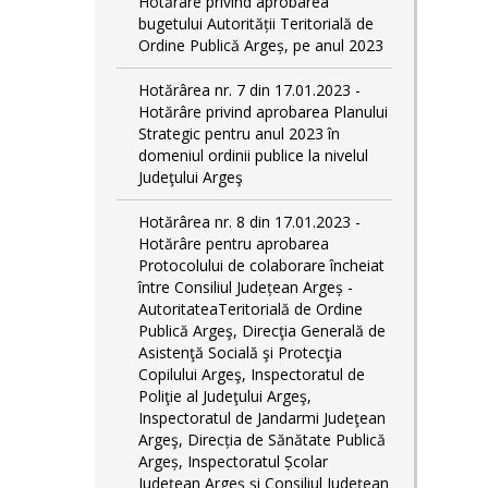
Hotărâre privind aprobarea
bugetului Autorității Teritorială de
Ordine Publică Argeș, pe anul 2023
Hotărârea nr. 7 din 17.01.2023 -
Hotărâre privind aprobarea Planului
Strategic pentru anul 2023 în
domeniul ordinii publice la nivelul
Judeţului Argeş
Hotărârea nr. 8 din 17.01.2023 -
Hotărâre pentru aprobarea
Protocolului de colaborare încheiat
între Consiliul Județean Argeș -
AutoritateaTeritorială de Ordine
Publică Argeş, Direcţia Generală de
Asistenţă Socială şi Protecţia
Copilului Argeş, Inspectoratul de
Poliţie al Judeţului Argeş,
Inspectoratul de Jandarmi Judeţean
Argeş, Direcția de Sănătate Publică
Argeș, Inspectoratul Școlar
Județean Argeș și Consiliul Județean