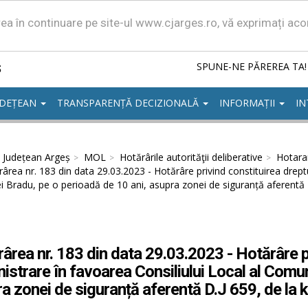
area în continuare pe site-ul www.cjarges.ro, vă exprimați ac
ș
SPUNE-NE PĂREREA TA!
UDEȚEAN
TRANSPARENȚĂ DECIZIONALĂ
INFORMAȚII
IN
l Județean Argeș
MOL
Hotărârile autorităţii deliberative
Hotarar
ârea nr. 183 din data 29.03.2023 - Hotărâre privind constituirea dreptu
 Bradu, pe o perioadă de 10 ani, asupra zonei de siguranță aferentă
ârea nr. 183 din data 29.03.2023 - Hotărâre pr
istrare în favoarea Consiliului Local al Comun
a zonei de siguranță aferentă D.J 659, de la