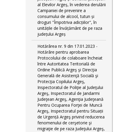
al Elevilor Argeș, în vederea derulării
Campaniei de prevenire a
consumului de alcool, tutun și
droguri "Împotriva adicțiilor", în
unitățile de învățământ de pe raza
județului Argeș
Hotărârea nr. 9 din 17.01.2023 -
Hotărâre pentru aprobarea
Protocolului de colaboare încheiat
între Autoritatea Teritorială de
Ordine Publică Argeş şi Direcţia
Generală de Asistenţă Socială şi
Protecţia Copilului Argeş,
Inspectoratul de Poliţie al Judeţului
Argeş, Inspectoratul de Jandarmi
Judeţean Argeş, Agenţia Judeţeană
Pentru Ocuparea Forţei de Muncă
Argeş, Inspectoratul pentru Situații
de Urgență Argeş privind reducerea
fenomenului de cerşetorie şi
migraţie de pe raza Judeţului Argeş,