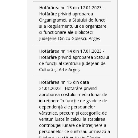
Hotărârea nr. 13 din 17.01.2023 -
Hotărâre privind aprobarea
Organigramei, a Statului de funcții
și a Regulamentului de organizare
și funcționare ale Bibliotecii
Județene Dinicu Golescu Argeș
Hotărârea nr. 14 din 17.01.2023 -
Hotărâre privind aprobarea Statului
de funcţii al Centrului Județean de
Cultură și Arte Argeș
Hotărârea nr. 15 din data
31.01.2023 - Hotărâre privind
aprobarea costului mediu lunar de
întreţinere în funcţie de gradele de
dependenţă ale persoanelor
vârstnice, precum şi categorille de
venituri luate în calcul la stabilirea
contribuţiei lunare de întreţinere a
persoanelor ce sunt/sau urmează a
fi internate şi îngrijite în Căminul