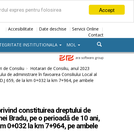
Accept
ordul expres pentru folosirea
Accesibilitate
Date deschise
Servicii Online
|
|
|
|
Contact
TEGRITATE INSTITUTIONALA
MOL
i de Consiliu
Hotarari de Consiliu, anul 2023
lui de administrare în favoarea Consiliului Local al
 D.J 659, de la km 0+032 la km 7+964, pe ambele
ivind constituirea dreptului de
ei Bradu, pe o perioadă de 10 ani,
 km 0+032 la km 7+964, pe ambele