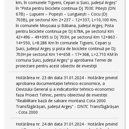
km, în comunele Tigveni, Cepari si Șuici, județul Argeș”
în “Pista pentru biciclete continua DJ 703E: Pitești (DN
67B) – Lupueni – Popești – Lunguiești – Cocu (DJ
703B), pe sectorul Km 2+237 – 12+337, L=10,100 Km,
în comunele Moșoaia și Băbana, Județul Argeș; Pista
pentru biciclete continua pe DJ 678A, pe sectorul Km
42+496 – 49+095 si DJ 703H, pe sectorul Km 12+863 -
14+550, L=8.286 Km în comunele Tigveni, Cepari și
Șuici, Județul Argeș și pista de biciclete continuă pe DJ
703H pe sectorul Km 14+658 – 17+368, L=2.710 KM în
comuna Șuici, Județul Argeș” şi aprobarea Temei de
proiectare pentru acest obiectiv de investiţii
Hotărârea nr. 23 din data 31.01.2024 - Hotărâre privind
aprobarea documentației tehnico-economice, a
Devizului General și a indicatorilor tehnico-economici
faza Proiect Tehnic, pentru obiectivul de investiții:
”Reabilitare bază de salvare montană Cota 2000
Transfăgărășan, județul Argeș” - DN7C Transfăgărășan
- Cota 2000
Hotărârea nr. 24 din data 31.01.2024 - Hotărâre privind