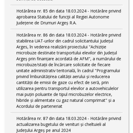
Hotărârea nr. 85 din data 18.03.2024 - Hotărâre privind
aprobarea Statului de funcţii al Regiei Autonome
Județene de Drumuri Argeș R.A.
Hotărârea nr. 86 din data 18.03.2024 - Hotărâre privind
stabilirea UAT-urilor din cadrul solicitantului Județul
Arges, în vederea realizării proiectului "Achiziție
microbuze destinate transportului elevilor din Județul
Argeș prin finanțare acordată de AFM", a numărului de
microbuze/stații de încărcare solicitate de fiecare
unitate administrativ teritorială, în cadrul "Programului
privind îmbunătățirea calității aerului și reducerea
cantității de emisii de gaze cu efect de seră, prin
utilizarea pentru transportul elevilor a autovehiculelor
mai puțin poluante de tipul microbuzelor electrice,
hibride și alimentate cu gaz natural comprimat" și a
Acordului de parteneriat
Hotărârea nr. 87 din data 18.03.2024 - Hotărâre privind
actualizarea bugetului de venituri și cheltuieli al
Județului Argeș pe anul 2024