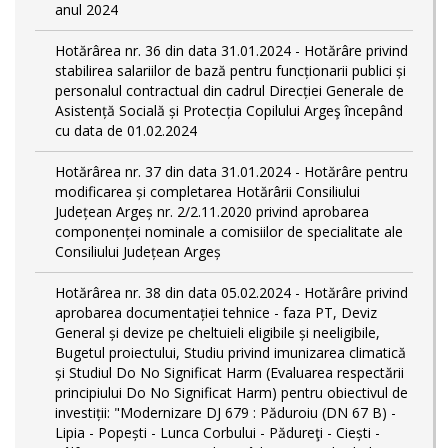
anul 2024
Hotărârea nr. 36 din data 31.01.2024 - Hotărâre privind
stabilirea salariilor de bază pentru funcționarii publici și
personalul contractual din cadrul Direcției Generale de
Asistență Socială și Protecția Copilului Argeş începând
cu data de 01.02.2024
Hotărârea nr. 37 din data 31.01.2024 - Hotărâre pentru
modificarea și completarea Hotărârii Consiliului
Județean Argeș nr. 2/2.11.2020 privind aprobarea
componenței nominale a comisiilor de specialitate ale
Consiliului Județean Argeș
Hotărârea nr. 38 din data 05.02.2024 - Hotărâre privind
aprobarea documentației tehnice - faza PT, Deviz
General și devize pe cheltuieli eligibile și neeligibile,
Bugetul proiectului, Studiu privind imunizarea climatică
și Studiul Do No Significat Harm (Evaluarea respectării
principiului Do No Significat Harm) pentru obiectivul de
investiții: "Modernizare DJ 679 : Păduroiu (DN 67 B) -
Lipia - Popești - Lunca Corbului - Pădureţi - Ciești -