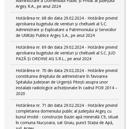
Administrare a Domeniului Public și Privat al Județului
Argeș R.A., pe anul 2024
Hotărârea nr. 68 din data 29.02.2024 - Hotărâre privind
aprobarea bugetului de venituri și cheltuieli al S.C.
Administrare și Exploatare a Patrimoniului și Serviciilor
de Utilități Publice Argeș S.A., pe anul 2024
Hotărârea nr. 69 din data 29.02.2024 - Hotărâre privind
aprobarea bugetului de venituri și cheltuieli al S.C. JUD
PAZĂ ȘI ORDINE AG S.R.L., pe anul 2024
Hotărârea nr. 70 din data 29.02.2024 - Hotărâre privind
constituirea dreptului de administrare în favoarea
Spitalului Județean de Urgență Pitești asupra unor
instalații radiologice achiziționate în cadrul POR 2014 –
2020
Hotărârea nr. 71 din data 29.02.2024 - Hotărâre privind
completarea domeniului public al Judeţului Argeş cu
bunul imobil - construcție Bazin apă minerală C9, situat
în comuna Nucșoara, sat Gruiu, punct Stația de Apă,
jud. Argeș