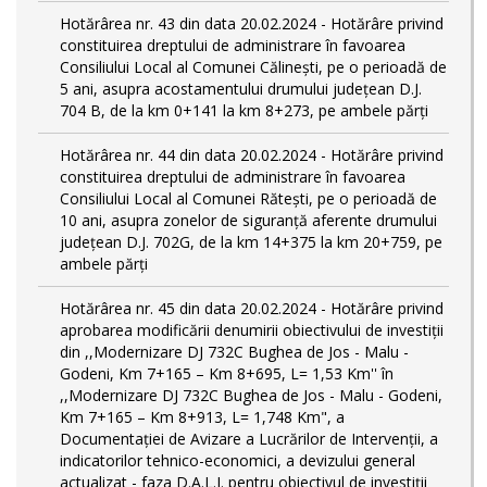
Hotărârea nr. 43 din data 20.02.2024 - Hotărâre privind
constituirea dreptului de administrare în favoarea
Consiliului Local al Comunei Călinești, pe o perioadă de
5 ani, asupra acostamentului drumului județean D.J.
704 B, de la km 0+141 la km 8+273, pe ambele părți
Hotărârea nr. 44 din data 20.02.2024 - Hotărâre privind
constituirea dreptului de administrare în favoarea
Consiliului Local al Comunei Rătești, pe o perioadă de
10 ani, asupra zonelor de siguranță aferente drumului
județean D.J. 702G, de la km 14+375 la km 20+759, pe
ambele părți
Hotărârea nr. 45 din data 20.02.2024 - Hotărâre privind
aprobarea modificării denumirii obiectivului de investiții
din ,,Modernizare DJ 732C Bughea de Jos - Malu -
Godeni, Km 7+165 – Km 8+695, L= 1,53 Km'' în
,,Modernizare DJ 732C Bughea de Jos - Malu - Godeni,
Km 7+165 – Km 8+913, L= 1,748 Km", a
Documentației de Avizare a Lucrărilor de Intervenții, a
indicatorilor tehnico-economici, a devizului general
actualizat - faza D.A.L.I. pentru obiectivul de investiţii