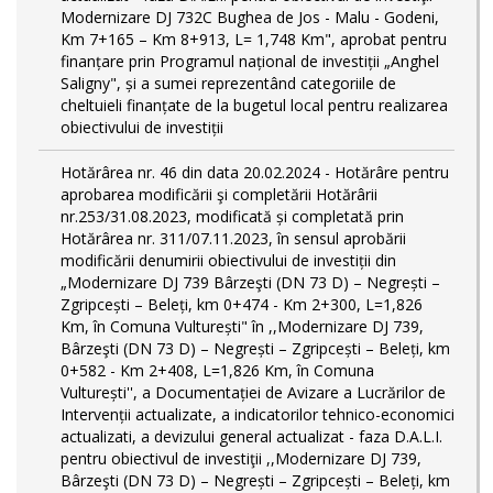
Modernizare DJ 732C Bughea de Jos - Malu - Godeni,
Km 7+165 – Km 8+913, L= 1,748 Km", aprobat pentru
finanțare prin Programul național de investiții „Anghel
Saligny", și a sumei reprezentând categoriile de
cheltuieli finanțate de la bugetul local pentru realizarea
obiectivului de investiții
Hotărârea nr. 46 din data 20.02.2024 - Hotărâre pentru
aprobarea modificării şi completării Hotărârii
nr.253/31.08.2023, modificată și completată prin
Hotărârea nr. 311/07.11.2023, în sensul aprobării
modificării denumirii obiectivului de investiții din
„Modernizare DJ 739 Bârzeşti (DN 73 D) – Negrești –
Zgripcești – Beleți, km 0+474 - Km 2+300, L=1,826
Km, în Comuna Vulturești" în ,,Modernizare DJ 739,
Bârzeşti (DN 73 D) – Negrești – Zgripcești – Beleți, km
0+582 - Km 2+408, L=1,826 Km, în Comuna
Vulturești'', a Documentației de Avizare a Lucrărilor de
Intervenții actualizate, a indicatorilor tehnico-economici
actualizati, a devizului general actualizat - faza D.A.L.I.
pentru obiectivul de investiţii ,,Modernizare DJ 739,
Bârzeşti (DN 73 D) – Negrești – Zgripcești – Beleți, km