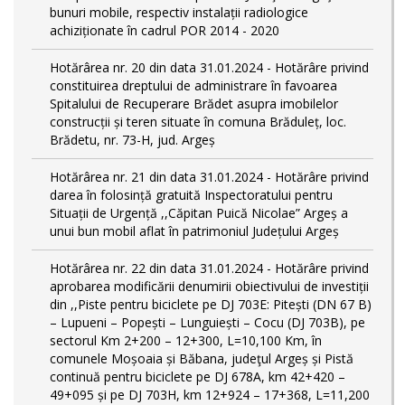
bunuri mobile, respectiv instalații radiologice
achiziționate în cadrul POR 2014 - 2020
Hotărârea nr. 20 din data 31.01.2024 - Hotărâre privind
constituirea dreptului de administrare în favoarea
Spitalului de Recuperare Brădet asupra imobilelor
construcții și teren situate în comuna Brăduleț, loc.
Brădetu, nr. 73-H, jud. Argeș
Hotărârea nr. 21 din data 31.01.2024 - Hotărâre privind
darea în folosință gratuită Inspectoratului pentru
Situații de Urgență ,,Căpitan Puică Nicolae” Argeș a
unui bun mobil aflat în patrimoniul Județului Argeș
Hotărârea nr. 22 din data 31.01.2024 - Hotărâre privind
aprobarea modificării denumirii obiectivului de investiții
din ,,Piste pentru biciclete pe DJ 703E: Pitești (DN 67 B)
– Lupueni – Popești – Lunguiești – Cocu (DJ 703B), pe
sectorul Km 2+200 – 12+300, L=10,100 Km, în
comunele Moșoaia și Băbana, judeţul Argeș și Pistă
continuă pentru biciclete pe DJ 678A, km 42+420 –
49+095 și pe DJ 703H, km 12+924 – 17+368, L=11,200