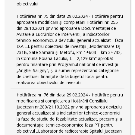
obiectivului
Hotărârea nr. 75 din data 29.02.2024 - Hotărâre pentru
aprobarea modificării şi completării Hotărârii nr. 255
din 28.10.2021 privind aprobarea Documentației de
Avizare a Lucrărilor de Intervenții, a indicatorilor
tehnico-economici, a devizului general actualizat - faza
D.A.L.I. pentru obiectivul de investiţii ,,Modernizare DJ
731B, Sate Sămara și Metofu, km 1+603 – km 3+732,
în Comuna Poiana Lacului, L = 2,129 km'' aprobat
pentru finanțare prin Programul național de investiții
„Anghel Saligny", și a sumei reprezentând categoriile
de cheltuieli finanțate de la bugetul local pentru
realizarea obiectivului de investiții
Hotărârea nr. 76 din data 29.02.2024 - Hotărâre pentru
modificarea și completarea Hotărârii Consiliului
Județean nr.280/21.10.2022 privind aprobarea devizului
general actualizat și a indicatorilor tehnico-economici
la faza de studiu de fezabilitate actualizat, precum și a
documentației tehnico-economice faza PT pentru
obiectivul „Laborator de radioterapie Spitalul Județean