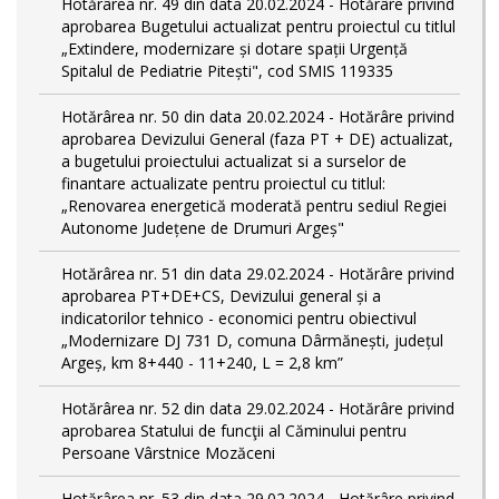
Hotărârea nr. 49 din data 20.02.2024 - Hotărâre privind
aprobarea Bugetului actualizat pentru proiectul cu titlul
„Extindere, modernizare și dotare spații Urgență
Spitalul de Pediatrie Pitești", cod SMIS 119335
Hotărârea nr. 50 din data 20.02.2024 - Hotărâre privind
aprobarea Devizului General (faza PT + DE) actualizat,
a bugetului proiectului actualizat si a surselor de
finantare actualizate pentru proiectul cu titlul:
„Renovarea energetică moderată pentru sediul Regiei
Autonome Județene de Drumuri Argeș"
Hotărârea nr. 51 din data 29.02.2024 - Hotărâre privind
aprobarea PT+DE+CS, Devizului general și a
indicatorilor tehnico - economici pentru obiectivul
„Modernizare DJ 731 D, comuna Dârmănești, județul
Argeș, km 8+440 - 11+240, L = 2,8 km”
Hotărârea nr. 52 din data 29.02.2024 - Hotărâre privind
aprobarea Statului de funcţii al Căminului pentru
Persoane Vârstnice Mozăceni
Hotărârea nr. 53 din data 29.02.2024 - Hotărâre privind