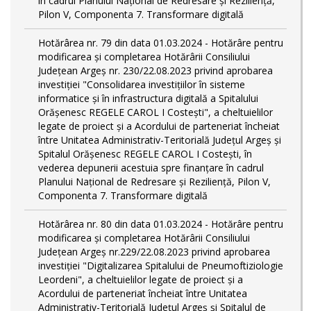
în cadrul Planului Național de Redresare și Reziliență,
Pilon V, Componenta 7. Transformare digitală
Hotărârea nr. 79 din data 01.03.2024 - Hotărâre pentru
modificarea și completarea Hotărârii Consiliului
Județean Argeș nr. 230/22.08.2023 privind aprobarea
investiției "Consolidarea investițiilor în sisteme
informatice și în infrastructura digitală a Spitalului
Orășenesc REGELE CAROL I Costești", a cheltuielilor
legate de proiect și a Acordului de parteneriat încheiat
între Unitatea Administrativ-Teritorială Județul Argeș și
Spitalul Orășenesc REGELE CAROL I Costești, în
vederea depunerii acestuia spre finanțare în cadrul
Planului Național de Redresare și Reziliență, Pilon V,
Componenta 7. Transformare digitală
Hotărârea nr. 80 din data 01.03.2024 - Hotărâre pentru
modificarea și completarea Hotărârii Consiliului
Județean Argeș nr.229/22.08.2023 privind aprobarea
investiției "Digitalizarea Spitalului de Pneumoftiziologie
Leordeni", a cheltuielilor legate de proiect și a
Acordului de parteneriat încheiat între Unitatea
Administrativ-Teritorială Județul Argeș și Spitalul de