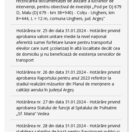
rectificarea documentației de avizare a lucrărilor de
intervenții, pentru obiectivul de investiții „Pod pe DJ 679
D, Malu (DJ 679 - km 38+940) - Colțu - Ungheni, km
8+444, L = 12 m, comuna Ungheni, jud. Argeș”
Hotărârea nr. 25 din data 31.01.2024 - Hotărâre privind
aprobarea valorii unitare medie la nivel național
aferentă sumei forfetare lunare pentru transportul
elevilor care sunt şcolarizați în altă localitate decât cea
de domiciliu şi nu beneficiază de existența serviciilor de
transport
Hotărârea nr. 26 din data 31.01.2024 - Hotărâre privind
aprobarea Raportului pentru anul 2023 referitor la
stadiul realizării măsurilor din Planul de menținere a
calității aerului în Județul Argeș
Hotărârea nr. 27 din data 31.01.2024 - Hotărâre privind
aprobarea Statului de funcţii al Spitalului de Psihiatrie
„Sf. Maria” Vedea
Hotărârea nr. 28 din data 31.01.2024 - Hotărâre privind
stabilirea salariilor de bază pentru funcționarii publici și