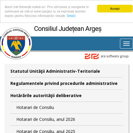
Acest site folosește cookie-uri. Prin utilizarea și navigarea în
Accept
continuare pe site-ul www.cjarges.ro, vă exprimați acordul
expres pentru folosirea informațiilor stocate.
Detalii
Consiliul Județean Argeș
Tog
nav
Statutul Unităţii Administrativ-Teritoriale
Regulamentele privind procedurile administrative
Hotărârile autorităţii deliberative
Hotarari de Consiliu
Hotarari de Consiliu, anul 2026
Hotarari de Consiliu, anul 2025