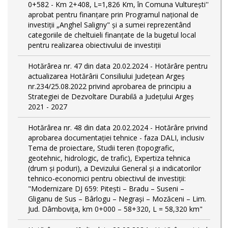
0+582 - Km 2+408, L=1,826 Km, în Comuna Vulturești''
aprobat pentru finanțare prin Programul național de
investiții „Anghel Saligny" și a sumei reprezentând
categoriile de cheltuieli finanțate de la bugetul local
pentru realizarea obiectivului de investiții
Hotărârea nr. 47 din data 20.02.2024 - Hotărâre pentru
actualizarea Hotărârii Consiliului Județean Argeș
nr.234/25.08.2022 privind aprobarea de principiu a
Strategiei de Dezvoltare Durabilă a Județului Argeș
2021 - 2027
Hotărârea nr. 48 din data 20.02.2024 - Hotărâre privind
aprobarea documentației tehnice - faza DALI, inclusiv
Tema de proiectare, Studii teren (topografic,
geotehnic, hidrologic, de trafic), Expertiza tehnica
(drum și poduri), a Devizului General și a indicatorilor
tehnico-economici pentru obiectivul de investiții:
"Modernizare DJ 659: Pitești – Bradu – Suseni –
Gliganu de Sus – Bârlogu – Negrași – Mozăceni – Lim.
Jud. Dâmboviţa, km 0+000 – 58+320, L = 58,320 km"