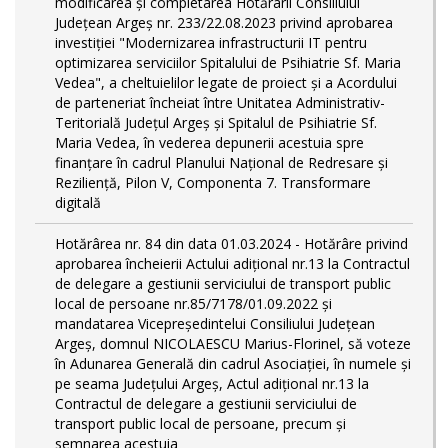
modificarea și completarea Hotărârii Consiliului
Județean Argeș nr. 233/22.08.2023 privind aprobarea
investiției "Modernizarea infrastructurii IT pentru
optimizarea serviciilor Spitalului de Psihiatrie Sf. Maria
Vedea", a cheltuielilor legate de proiect și a Acordului
de parteneriat încheiat între Unitatea Administrativ-
Teritorială Județul Argeș și Spitalul de Psihiatrie Sf.
Maria Vedea, în vederea depunerii acestuia spre
finanțare în cadrul Planului Național de Redresare și
Reziliență, Pilon V, Componenta 7. Transformare
digitală
Hotărârea nr. 84 din data 01.03.2024 - Hotărâre privind
aprobarea încheierii Actului adițional nr.13 la Contractul
de delegare a gestiunii serviciului de transport public
local de persoane nr.85/7178/01.09.2022 și
mandatarea Vicepreședintelui Consiliului Județean
Argeș, domnul NICOLAESCU Marius-Florinel, să voteze
în Adunarea Generală din cadrul Asociației, în numele și
pe seama Județului Argeș, Actul adițional nr.13 la
Contractul de delegare a gestiunii serviciului de
transport public local de persoane, precum și
semnarea acestuia