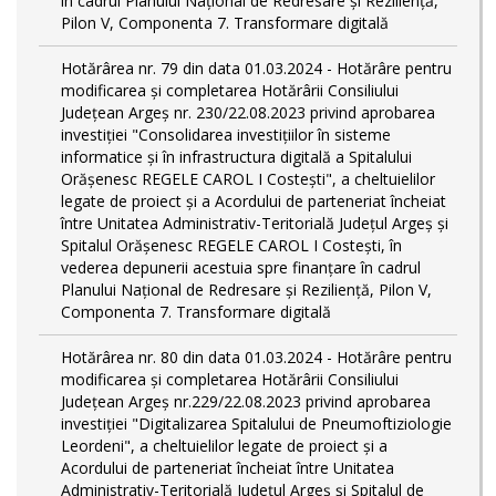
în cadrul Planului Național de Redresare și Reziliență,
Pilon V, Componenta 7. Transformare digitală
Hotărârea nr. 79 din data 01.03.2024 - Hotărâre pentru
modificarea și completarea Hotărârii Consiliului
Județean Argeș nr. 230/22.08.2023 privind aprobarea
investiției "Consolidarea investițiilor în sisteme
informatice și în infrastructura digitală a Spitalului
Orășenesc REGELE CAROL I Costești", a cheltuielilor
legate de proiect și a Acordului de parteneriat încheiat
între Unitatea Administrativ-Teritorială Județul Argeș și
Spitalul Orășenesc REGELE CAROL I Costești, în
vederea depunerii acestuia spre finanțare în cadrul
Planului Național de Redresare și Reziliență, Pilon V,
Componenta 7. Transformare digitală
Hotărârea nr. 80 din data 01.03.2024 - Hotărâre pentru
modificarea și completarea Hotărârii Consiliului
Județean Argeș nr.229/22.08.2023 privind aprobarea
investiției "Digitalizarea Spitalului de Pneumoftiziologie
Leordeni", a cheltuielilor legate de proiect și a
Acordului de parteneriat încheiat între Unitatea
Administrativ-Teritorială Județul Argeș și Spitalul de