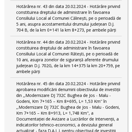
Hotărârea nr. 43 din data 20.02.2024 - Hotărâre privind
constituirea dreptului de administrare în favoarea
Consiliului Local al Comunei Călinești, pe o perioadă de
5 ani, asupra acostamentului drumului județean D.J.
704 B, de la km 0+141 la km 8+273, pe ambele părți
Hotărârea nr. 44 din data 20.02.2024 - Hotărâre privind
constituirea dreptului de administrare în favoarea
Consiliului Local al Comunei Rătești, pe o perioadă de
10 ani, asupra zonelor de siguranță aferente drumului
județean D.J. 702G, de la km 14+375 la km 20+759, pe
ambele părți
Hotărârea nr. 45 din data 20.02.2024 - Hotărâre privind
aprobarea modificării denumirii obiectivului de investiții
din ,,Modernizare DJ 732C Bughea de Jos - Malu -
Godeni, Km 7+165 – Km 8+695, L= 1,53 Km'' în
,,Modernizare DJ 732C Bughea de Jos - Malu - Godeni,
Km 7+165 – Km 8+913, L= 1,748 Km", a
Documentației de Avizare a Lucrărilor de Intervenții, a
indicatorilor tehnico-economici, a devizului general
actualizat - faza D.A.L.I. pentru obiectivul de investiţii