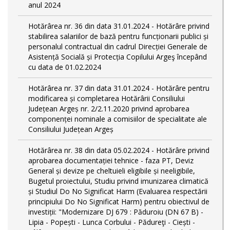
anul 2024
Hotărârea nr. 36 din data 31.01.2024 - Hotărâre privind
stabilirea salariilor de bază pentru funcționarii publici și
personalul contractual din cadrul Direcției Generale de
Asistență Socială și Protecția Copilului Argeş începând
cu data de 01.02.2024
Hotărârea nr. 37 din data 31.01.2024 - Hotărâre pentru
modificarea și completarea Hotărârii Consiliului
Județean Argeș nr. 2/2.11.2020 privind aprobarea
componenței nominale a comisiilor de specialitate ale
Consiliului Județean Argeș
Hotărârea nr. 38 din data 05.02.2024 - Hotărâre privind
aprobarea documentației tehnice - faza PT, Deviz
General și devize pe cheltuieli eligibile și neeligibile,
Bugetul proiectului, Studiu privind imunizarea climatică
și Studiul Do No Significat Harm (Evaluarea respectării
principiului Do No Significat Harm) pentru obiectivul de
investiții: "Modernizare DJ 679 : Păduroiu (DN 67 B) -
Lipia - Popești - Lunca Corbului - Pădureţi - Ciești -