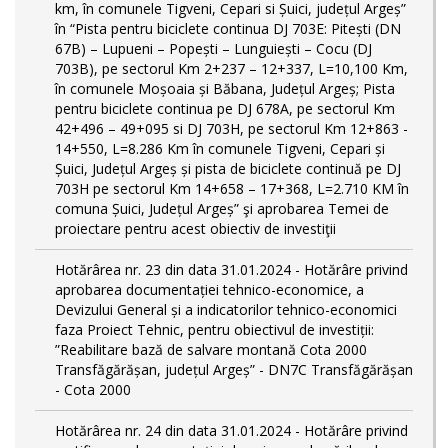
km, în comunele Tigveni, Cepari si Șuici, județul Argeș”
în “Pista pentru biciclete continua DJ 703E: Pitești (DN
67B) – Lupueni – Popești – Lunguiești – Cocu (DJ
703B), pe sectorul Km 2+237 – 12+337, L=10,100 Km,
în comunele Moșoaia și Băbana, Județul Argeș; Pista
pentru biciclete continua pe DJ 678A, pe sectorul Km
42+496 – 49+095 si DJ 703H, pe sectorul Km 12+863 -
14+550, L=8.286 Km în comunele Tigveni, Cepari și
Șuici, Județul Argeș și pista de biciclete continuă pe DJ
703H pe sectorul Km 14+658 – 17+368, L=2.710 KM în
comuna Șuici, Județul Argeș” şi aprobarea Temei de
proiectare pentru acest obiectiv de investiţii
Hotărârea nr. 23 din data 31.01.2024 - Hotărâre privind
aprobarea documentației tehnico-economice, a
Devizului General și a indicatorilor tehnico-economici
faza Proiect Tehnic, pentru obiectivul de investiții:
”Reabilitare bază de salvare montană Cota 2000
Transfăgărășan, județul Argeș” - DN7C Transfăgărășan
- Cota 2000
Hotărârea nr. 24 din data 31.01.2024 - Hotărâre privind