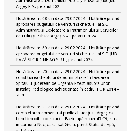
Administrare a Domeniului Public și Privat al Județului
Argeș R.A., pe anul 2024
Hotărârea nr. 68 din data 29.02.2024 - Hotărâre privind
aprobarea bugetului de venituri și cheltuieli al S.C.
Administrare și Exploatare a Patrimoniului și Serviciilor
de Utilități Publice Argeș S.A., pe anul 2024
Hotărârea nr. 69 din data 29.02.2024 - Hotărâre privind
aprobarea bugetului de venituri și cheltuieli al S.C. JUD
PAZĂ ȘI ORDINE AG S.R.L., pe anul 2024
Hotărârea nr. 70 din data 29.02.2024 - Hotărâre privind
constituirea dreptului de administrare în favoarea
Spitalului Județean de Urgență Pitești asupra unor
instalații radiologice achiziționate în cadrul POR 2014 –
2020
Hotărârea nr. 71 din data 29.02.2024 - Hotărâre privind
completarea domeniului public al Judeţului Argeş cu
bunul imobil - construcție Bazin apă minerală C9, situat
în comuna Nucșoara, sat Gruiu, punct Stația de Apă,
jud. Argeș