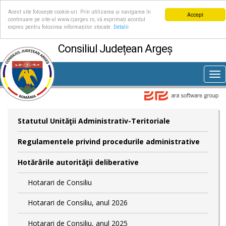
Acest site folosește cookie-uri. Prin utilizarea și navigarea în
Accept
continuare pe site-ul www.cjarges.ro, vă exprimați acordul
expres pentru folosirea informațiilor stocate.
Detalii
Consiliul Județean Argeș
Tog
nav
Statutul Unităţii Administrativ-Teritoriale
Regulamentele privind procedurile administrative
Hotărârile autorităţii deliberative
Hotarari de Consiliu
Hotarari de Consiliu, anul 2026
Hotarari de Consiliu, anul 2025