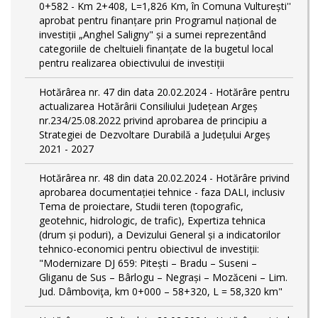
0+582 - Km 2+408, L=1,826 Km, în Comuna Vulturești''
aprobat pentru finanțare prin Programul național de
investiții „Anghel Saligny" și a sumei reprezentând
categoriile de cheltuieli finanțate de la bugetul local
pentru realizarea obiectivului de investiții
Hotărârea nr. 47 din data 20.02.2024 - Hotărâre pentru
actualizarea Hotărârii Consiliului Județean Argeș
nr.234/25.08.2022 privind aprobarea de principiu a
Strategiei de Dezvoltare Durabilă a Județului Argeș
2021 - 2027
Hotărârea nr. 48 din data 20.02.2024 - Hotărâre privind
aprobarea documentației tehnice - faza DALI, inclusiv
Tema de proiectare, Studii teren (topografic,
geotehnic, hidrologic, de trafic), Expertiza tehnica
(drum și poduri), a Devizului General și a indicatorilor
tehnico-economici pentru obiectivul de investiții:
"Modernizare DJ 659: Pitești – Bradu – Suseni –
Gliganu de Sus – Bârlogu – Negrași – Mozăceni – Lim.
Jud. Dâmboviţa, km 0+000 – 58+320, L = 58,320 km"