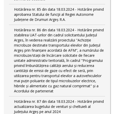
Hotărârea nr. 85 din data 18.03.2024 - Hotărâre privind
aprobarea Statului de funcţii al Regiei Autonome
Județene de Drumuri Argeș R.A.
Hotărârea nr. 86 din data 18.03.2024 - Hotărâre privind
stabilirea UAT-urilor din cadrul solicitantului Județul
Arges, în vederea realizării proiectului "Achiziție
microbuze destinate transportului elevilor din Județul
Argeș prin finanțare acordată de AFM", a numărului de
microbuze/stații de încărcare solicitate de fiecare
unitate administrativ teritorială, în cadrul "Programului
privind îmbunătățirea calității aerului și reducerea
cantității de emisii de gaze cu efect de seră, prin
utilizarea pentru transportul elevilor a autovehiculelor
mai puțin poluante de tipul microbuzelor electrice,
hibride și alimentate cu gaz natural comprimat" și a
Acordului de parteneriat
Hotărârea nr. 87 din data 18.03.2024 - Hotărâre privind
actualizarea bugetului de venituri și cheltuieli al
Județului Argeș pe anul 2024