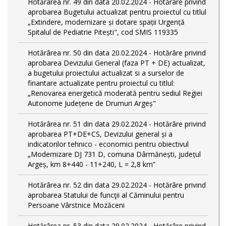
Hotărârea nr. 49 din data 20.02.2024 - Hotărâre privind
aprobarea Bugetului actualizat pentru proiectul cu titlul
„Extindere, modernizare și dotare spații Urgență
Spitalul de Pediatrie Pitești", cod SMIS 119335
Hotărârea nr. 50 din data 20.02.2024 - Hotărâre privind
aprobarea Devizului General (faza PT + DE) actualizat,
a bugetului proiectului actualizat si a surselor de
finantare actualizate pentru proiectul cu titlul:
„Renovarea energetică moderată pentru sediul Regiei
Autonome Județene de Drumuri Argeș"
Hotărârea nr. 51 din data 29.02.2024 - Hotărâre privind
aprobarea PT+DE+CS, Devizului general și a
indicatorilor tehnico - economici pentru obiectivul
„Modernizare DJ 731 D, comuna Dârmănești, județul
Argeș, km 8+440 - 11+240, L = 2,8 km”
Hotărârea nr. 52 din data 29.02.2024 - Hotărâre privind
aprobarea Statului de funcţii al Căminului pentru
Persoane Vârstnice Mozăceni
Hotărârea nr. 53 din data 29.02.2024 - Hotărâre privind