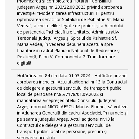
modificarea și completarea Hotărârii Consiliului
Județean Argeș nr. 233/22.08.2023 privind aprobarea
investiției "Modernizarea infrastructurii IT pentru
optimizarea serviciilor Spitalului de Psihiatrie Sf. Maria
Vedea", a cheltuielilor legate de proiect și a Acordului
de parteneriat încheiat între Unitatea Administrativ-
Teritorială Județul Argeș și Spitalul de Psihiatrie Sf.
Maria Vedea, în vederea depunerii acestuia spre
finanțare în cadrul Planului Național de Redresare și
Reziliență, Pilon V, Componenta 7. Transformare
digitală
Hotărârea nr. 84 din data 01.03.2024 - Hotărâre privind
aprobarea încheierii Actului adițional nr.13 la Contractul
de delegare a gestiunii serviciului de transport public
local de persoane nr.85/7178/01.09.2022 și
mandatarea Vicepreședintelui Consiliului Județean
Argeș, domnul NICOLAESCU Marius-Florinel, să voteze
în Adunarea Generală din cadrul Asociației, în numele și
pe seama Județului Argeș, Actul adițional nr.13 la
Contractul de delegare a gestiunii serviciului de
transport public local de persoane, precum și
semnarea acestuia