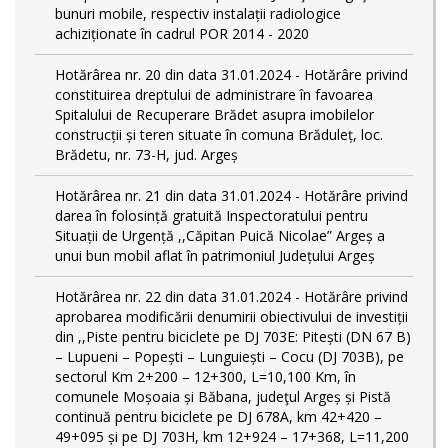
bunuri mobile, respectiv instalații radiologice
achiziționate în cadrul POR 2014 - 2020
Hotărârea nr. 20 din data 31.01.2024 - Hotărâre privind
constituirea dreptului de administrare în favoarea
Spitalului de Recuperare Brădet asupra imobilelor
construcții și teren situate în comuna Brăduleț, loc.
Brădetu, nr. 73-H, jud. Argeș
Hotărârea nr. 21 din data 31.01.2024 - Hotărâre privind
darea în folosință gratuită Inspectoratului pentru
Situații de Urgență ,,Căpitan Puică Nicolae” Argeș a
unui bun mobil aflat în patrimoniul Județului Argeș
Hotărârea nr. 22 din data 31.01.2024 - Hotărâre privind
aprobarea modificării denumirii obiectivului de investiții
din ,,Piste pentru biciclete pe DJ 703E: Pitești (DN 67 B)
– Lupueni – Popești – Lunguiești – Cocu (DJ 703B), pe
sectorul Km 2+200 – 12+300, L=10,100 Km, în
comunele Moșoaia și Băbana, judeţul Argeș și Pistă
continuă pentru biciclete pe DJ 678A, km 42+420 –
49+095 și pe DJ 703H, km 12+924 – 17+368, L=11,200