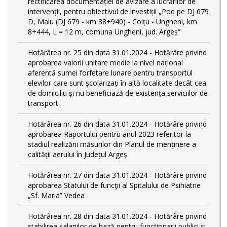
rectificarea documentației de avizare a lucrărilor de
intervenții, pentru obiectivul de investiții „Pod pe DJ 679
D, Malu (DJ 679 - km 38+940) - Colțu - Ungheni, km
8+444, L = 12 m, comuna Ungheni, jud. Argeș”
Hotărârea nr. 25 din data 31.01.2024 - Hotărâre privind
aprobarea valorii unitare medie la nivel național
aferentă sumei forfetare lunare pentru transportul
elevilor care sunt şcolarizați în altă localitate decât cea
de domiciliu şi nu beneficiază de existența serviciilor de
transport
Hotărârea nr. 26 din data 31.01.2024 - Hotărâre privind
aprobarea Raportului pentru anul 2023 referitor la
stadiul realizării măsurilor din Planul de menținere a
calității aerului în Județul Argeș
Hotărârea nr. 27 din data 31.01.2024 - Hotărâre privind
aprobarea Statului de funcţii al Spitalului de Psihiatrie
„Sf. Maria” Vedea
Hotărârea nr. 28 din data 31.01.2024 - Hotărâre privind
stabilirea salariilor de bază pentru funcționarii publici și