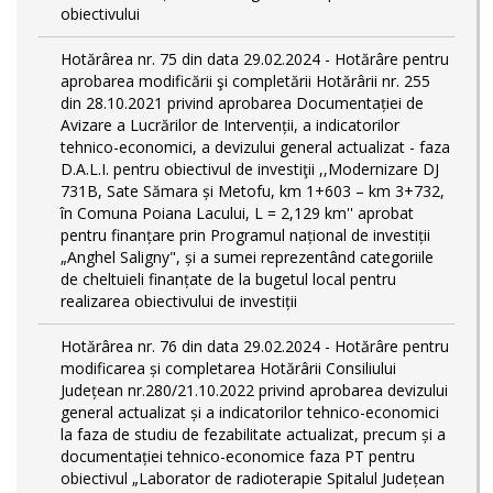
obiectivului
Hotărârea nr. 75 din data 29.02.2024 - Hotărâre pentru
aprobarea modificării şi completării Hotărârii nr. 255
din 28.10.2021 privind aprobarea Documentației de
Avizare a Lucrărilor de Intervenții, a indicatorilor
tehnico-economici, a devizului general actualizat - faza
D.A.L.I. pentru obiectivul de investiţii ,,Modernizare DJ
731B, Sate Sămara și Metofu, km 1+603 – km 3+732,
în Comuna Poiana Lacului, L = 2,129 km'' aprobat
pentru finanțare prin Programul național de investiții
„Anghel Saligny", și a sumei reprezentând categoriile
de cheltuieli finanțate de la bugetul local pentru
realizarea obiectivului de investiții
Hotărârea nr. 76 din data 29.02.2024 - Hotărâre pentru
modificarea și completarea Hotărârii Consiliului
Județean nr.280/21.10.2022 privind aprobarea devizului
general actualizat și a indicatorilor tehnico-economici
la faza de studiu de fezabilitate actualizat, precum și a
documentației tehnico-economice faza PT pentru
obiectivul „Laborator de radioterapie Spitalul Județean