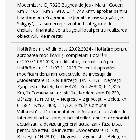
Modernizare DJ 732C Bughea de Jos - Malu - Godeni,
Km 7+165 – Km 8+913, L= 1,748 Km", aprobat pentru
finanțare prin Programul național de investiții „Anghel
Saligny", și a sumei reprezentând categoriile de
cheltuieli finanțate de la bugetul local pentru realizarea
obiectivului de investiții
Hotărârea nr. 46 din data 20.02.2024 - Hotărâre pentru
aprobarea modificării şi completării Hotărârii
nr.253/31.08.2023, modificată și completată prin
Hotărârea nr. 311/07.11.2023, în sensul aprobării
modificării denumirii obiectivului de investiții din
„Modernizare DJ 739 Bârzeşti (DN 73 D) – Negrești –
Zgripcești – Beleți, km 0+474 - Km 2+300, L=1,826
Km, în Comuna Vulturești" în ,,Modernizare DJ 739,
Bârzeşti (DN 73 D) – Negrești – Zgripcești – Beleți, km
0+582 - Km 2+408, L=1,826 Km, în Comuna
Vulturești'', a Documentației de Avizare a Lucrărilor de
Intervenții actualizate, a indicatorilor tehnico-economici
actualizati, a devizului general actualizat - faza D.A.L.I.
pentru obiectivul de investiţii ,,Modernizare DJ 739,
Bârzeşti (DN 73 D) – Negrești – Zgripcești – Beleți, km