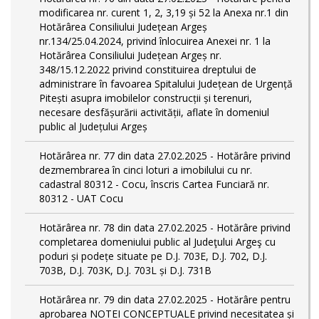
modificarea nr. curent 1, 2, 3,19 și 52 la Anexa nr.1 din
Hotărârea Consiliului Județean Argeș
nr.134/25.04.2024, privind înlocuirea Anexei nr. 1 la
Hotărârea Consiliului Județean Argeș nr.
348/15.12.2022 privind constituirea dreptului de
administrare în favoarea Spitalului Județean de Urgență
Pitești asupra imobilelor construcții și terenuri,
necesare desfășurării activității, aflate în domeniul
public al Județului Argeș
Hotărârea nr. 77 din data 27.02.2025 - Hotărâre privind
dezmembrarea în cinci loturi a imobilului cu nr.
cadastral 80312 - Cocu, înscris Cartea Funciară nr.
80312 - UAT Cocu
Hotărârea nr. 78 din data 27.02.2025 - Hotărâre privind
completarea domeniului public al Judeţului Argeş cu
poduri și podețe situate pe D.J. 703E, D.J. 702, D.J.
703B, D.J. 703K, D.J. 703L și D.J. 731B
Hotărârea nr. 79 din data 27.02.2025 - Hotărâre pentru
aprobarea NOTEI CONCEPTUALE privind necesitatea și