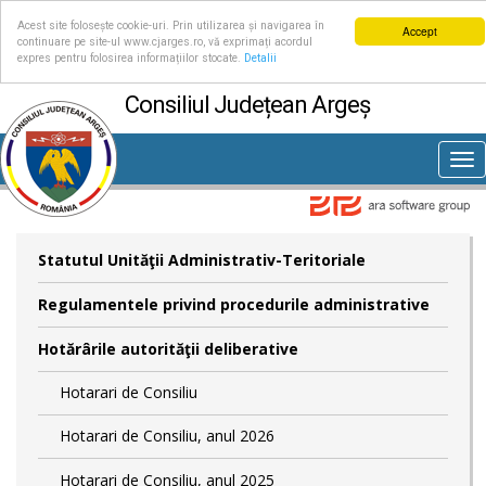
Acest site folosește cookie-uri. Prin utilizarea și navigarea în
Accept
continuare pe site-ul www.cjarges.ro, vă exprimați acordul
expres pentru folosirea informațiilor stocate.
Detalii
Consiliul Județean Argeș
Tog
nav
Statutul Unităţii Administrativ-Teritoriale
Regulamentele privind procedurile administrative
Hotărârile autorităţii deliberative
Hotarari de Consiliu
Hotarari de Consiliu, anul 2026
Hotarari de Consiliu, anul 2025