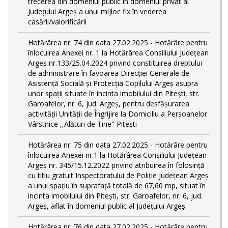
trecerea din domeniul public în domeniul privat al
Județului Argeș a unui mijloc fix în vederea
casării/valorificării
Hotărârea nr. 74 din data 27.02.2025 - Hotărâre pentru
înlocuirea Anexei nr. 1 la Hotărârea Consiliului Județean
Argeș nr.133/25.04.2024 privind constituirea dreptului
de administrare în favoarea Direcției Generale de
Asistență Socială și Protecția Copilului Argeș asupra
unor spații situate în incinta imobilului din Pitești, str.
Garoafelor, nr. 6, jud. Argeș, pentru desfășurarea
activității Unității de Îngrijire la Domiciliu a Persoanelor
Vârstnice ,,Alături de Tine" Pitești
Hotărârea nr. 75 din data 27.02.2025 - Hotărâre pentru
înlocuirea Anexei nr.1 la Hotărârea Consiliului Județean
Argeș nr. 345/15.12.2022 privind atribuirea în folosință
cu titlu gratuit Inspectoratului de Poliție Județean Argeș
a unui spațiu în suprafață totală de 67,60 mp, situat în
incinta imobilului din Pitești, str. Garoafelor, nr. 6, jud.
Argeș, aflat în domeniul public al Județului Argeș
Hotărârea nr. 76 din data 27.02.2025 - Hotărâre pentru