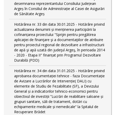
desemnarea reprezentantului Consiliului Județean
Argeș în Consiliul de Administrație al Casei de Asigurări
de Sănătate Argeș
Hotărârea nr. 33 din data 30.01.2025 - Hotărâre privind
actualizarea denumirii și menținerea participării la
cofinanțarea proiectului "Sprijin pentru pregătirea
aplicaţiei de finanţare şi a documentaţiilor de atribuire
pentru proiectul regional de dezvoltare a infrastructurii
de apă şi apă uzată din judeţul Argeş, în perioada 2014
- 2020 - Etapa II" finanțat prin Programul Dezvoltare
Durabilă (PDD)
Hotărârea nr. 34 din data 31.01.2025 - Hotărâre privind
aprobarea documentației tehnice - faza Documentație
de Avizare a Lucrărilor de Intervenție( DALI) cu
elemente de Studiu de Fezabilitate (SF), a Devizului
General și a indicatorilor tehnico-economici pentru
obiectivul de investiții ”Lucrări de reabilitare saloane și
grupuri sanitare, săli de tratament, dotări cu
echipamente medicale și nemedicale” la Spitalul de
Recuperare Brădet