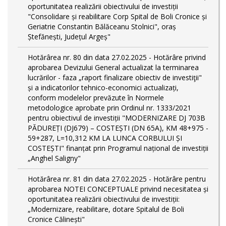
oportunitatea realizării obiectivului de investiții
"Consolidare și reabilitare Corp Spital de Boli Cronice și
Geriatrie Constantin Bălăceanu Stolnici", oraș
Ștefănești, Județul Argeș"
Hotărârea nr. 80 din data 27.02.2025 - Hotărâre privind
aprobarea Devizului General actualizat la terminarea
lucrărilor - faza „raport finalizare obiectiv de investiţii"
și a indicatorilor tehnico-economici actualizați,
conform modelelor prevăzute în Normele
metodologice aprobate prin Ordinul nr. 1333/2021
pentru obiectivul de investiții "MODERNIZARE DJ 703B
PĂDUREȚI (DJ679) – COSTEȘTI (DN 65A), KM 48+975 -
59+287, L=10,312 KM LA LUNCA CORBULUI ȘI
COSTEȘTI" finanțat prin Programul național de investiții
„Anghel Saligny"
Hotărârea nr. 81 din data 27.02.2025 - Hotărâre pentru
aprobarea NOTEI CONCEPTUALE privind necesitatea și
oportunitatea realizării obiectivului de investiții:
„Modernizare, reabilitare, dotare Spitalul de Boli
Cronice Călinești"