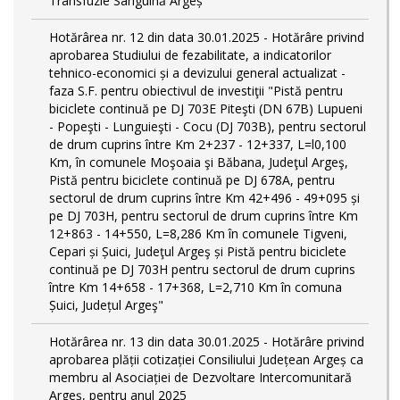
Transfuzie Sanguină Argeș
Hotărârea nr. 12 din data 30.01.2025 - Hotărâre privind
aprobarea Studiului de fezabilitate, a indicatorilor
tehnico-economici și a devizului general actualizat -
faza S.F. pentru obiectivul de investiţii "Pistă pentru
biciclete continuă pe DJ 703E Piteşti (DN 67B) Lupueni
- Popeşti - Lunguieşti - Cocu (DJ 703B), pentru sectorul
de drum cuprins între Km 2+237 - 12+337, L=l0,100
Km, în comunele Moşoaia şi Băbana, Judeţul Argeş,
Pistă pentru biciclete continuă pe DJ 678A, pentru
sectorul de drum cuprins între Km 42+496 - 49+095 și
pe DJ 703H, pentru sectorul de drum cuprins între Km
12+863 - 14+550, L=8,286 Km în comunele Tigveni,
Cepari și Șuici, Judeţul Argeş și Pistă pentru biciclete
continuă pe DJ 703H pentru sectorul de drum cuprins
între Km 14+658 - 17+368, L=2,710 Km în comuna
Șuici, Județul Argeş"
Hotărârea nr. 13 din data 30.01.2025 - Hotărâre privind
aprobarea plății cotizației Consiliului Județean Argeș ca
membru al Asociației de Dezvoltare Intercomunitară
Argeș, pentru anul 2025