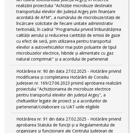
realizării proiectului "Achiziție microbuze destinate
transportului elevilor din Județul Argeș prin finanțare
acordată de AFM", a numărului de microbuze/stații de
încărcare solicitate de fiecare unitate administrativ
teritorială, în cadrul "Programului privind îmbunătățirea
calității aerului și reducerea cantității de emisii de gaze
cu efect de seră, prin utilizarea pentru transportul
elevilor a autovehiculelor mai putin poluante de tipul
microbuzelor electrice, hibride și alimentate cu gaz
natural comprimat" și a acordului de parteneriat
Hotărârea nr. 90 din data 27.02.2025 - Hotărâre privind
modificarea și completarea Hotărârii de Consiliu
Județean nr. 169/27.06.2023 privind aprobarea realizării
proiectului "Achiziționarea de microbuze electrice
pentru transportul elevilor din județul Argeș", a
cheltuielilor legate de proiect și a acordurilor de
parteneriat/colaborare cu UAT-urile eligibile
Hotărârea nr. 91 din data 27.02.2025 - Hotărâre privind
aprobarea Statului de funcţii și a Regulamentului de
organizare și funcționare ale Centrului Județean de