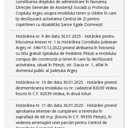
constituirea dreptului de administrare în favoarea
Direcției Generale de Asistență Socială și Protecția
Copilului Argeș asupra imobilului teren și clădire în care
își desfășoară activitatea Centrul de Zi pentru
copii/tineri cu dizabilități Șanse Egale Domnești
Hotărârea nr. 9 din data 30.01.2025 - Hotărâre pentru
înlocuirea Anexei nr. 1 la Hotărârea Consiliului Județean
Argeș nr. 346/15.12.2022 privind atribuirea în folosință
cu titlu gratuit Spitalului de Pediatrie Pitești a imobilului
compus din construcții și teren în care își desfășoară
activitatea, situat în Pitești, str. Dacia nr. 1, aflat în
domeniul public al Județului Argeș
Hotărârea nr. 10 din data 30.01.2025 - Hotărâre privind
dezmembrarea imobilului cu nr. cadastral 82039 Vedea
înscris în C.F. 82039 Vedea, în două loturi
Hotărârea nr. 11 din data 30.01.2025 - Hotărâre privind
aprobarea intenției de cumpărare a terenului în
suprafață de 68 m.p. (înscris în C.F. 99359 Pitești), în
vederea amenajării unei parcări pentru Centrul de