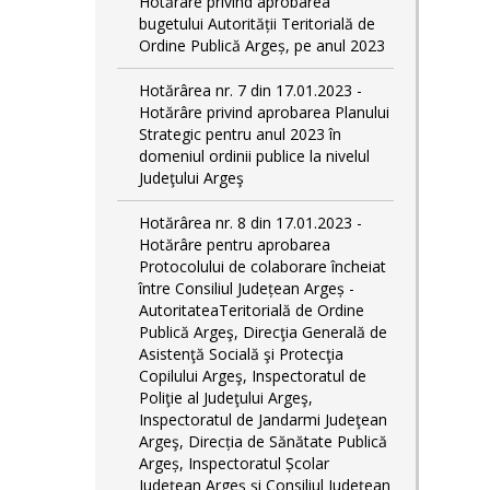
Hotărâre privind aprobarea
bugetului Autorității Teritorială de
Ordine Publică Argeș, pe anul 2023
Hotărârea nr. 7 din 17.01.2023 -
Hotărâre privind aprobarea Planului
Strategic pentru anul 2023 în
domeniul ordinii publice la nivelul
Judeţului Argeş
Hotărârea nr. 8 din 17.01.2023 -
Hotărâre pentru aprobarea
Protocolului de colaborare încheiat
între Consiliul Județean Argeș -
AutoritateaTeritorială de Ordine
Publică Argeş, Direcţia Generală de
Asistenţă Socială şi Protecţia
Copilului Argeş, Inspectoratul de
Poliţie al Judeţului Argeş,
Inspectoratul de Jandarmi Judeţean
Argeş, Direcția de Sănătate Publică
Argeș, Inspectoratul Școlar
Județean Argeș și Consiliul Județean