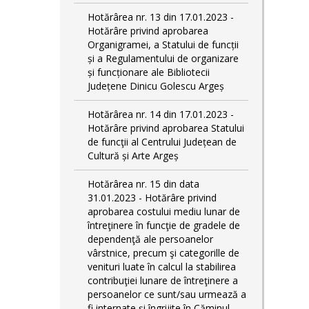
Hotărârea nr. 13 din 17.01.2023 -
Hotărâre privind aprobarea
Organigramei, a Statului de funcții
și a Regulamentului de organizare
și funcționare ale Bibliotecii
Județene Dinicu Golescu Argeș
Hotărârea nr. 14 din 17.01.2023 -
Hotărâre privind aprobarea Statului
de funcţii al Centrului Județean de
Cultură și Arte Argeș
Hotărârea nr. 15 din data
31.01.2023 - Hotărâre privind
aprobarea costului mediu lunar de
întreţinere în funcţie de gradele de
dependenţă ale persoanelor
vârstnice, precum şi categorille de
venituri luate în calcul la stabilirea
contribuţiei lunare de întreţinere a
persoanelor ce sunt/sau urmează a
fi internate şi îngrijite în Căminul