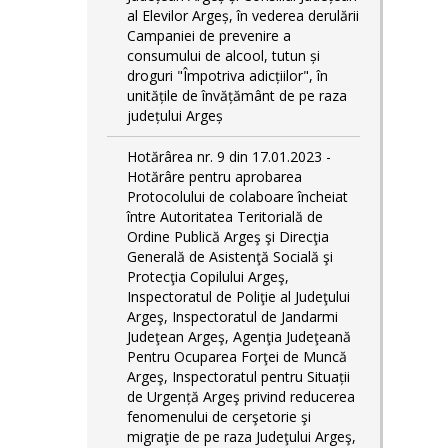
al Elevilor Argeș, în vederea derulării
Campaniei de prevenire a
consumului de alcool, tutun și
droguri "Împotriva adicțiilor", în
unitățile de învățământ de pe raza
județului Argeș
Hotărârea nr. 9 din 17.01.2023 -
Hotărâre pentru aprobarea
Protocolului de colaboare încheiat
între Autoritatea Teritorială de
Ordine Publică Argeş şi Direcţia
Generală de Asistenţă Socială şi
Protecţia Copilului Argeş,
Inspectoratul de Poliţie al Judeţului
Argeş, Inspectoratul de Jandarmi
Judeţean Argeş, Agenţia Judeţeană
Pentru Ocuparea Forţei de Muncă
Argeş, Inspectoratul pentru Situații
de Urgență Argeş privind reducerea
fenomenului de cerşetorie şi
migraţie de pe raza Judeţului Argeş,