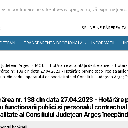
area în continuare pe site-ul www.cjarges.ro, vă exprimați ac
ș
SPUNE-NE PĂREREA TA!
UDEȚEAN
TRANSPARENȚĂ DECIZIONALĂ
INFORMAȚII
IN
l Județean Argeș
MOL
Hotărârile autorităţii deliberative
Hotarar
ârea nr. 138 din data 27.04.2023 - Hotărâre privind stabilirea salariilor
ual din cadrul aparatului de specialitate al Consiliului Județean Argeș
ârea nr. 138 din data 27.04.2023 - Hotărâre pri
u funcționarii publici și personalul contractual
alitate al Consiliului Județean Argeș începân
entul hotărârii