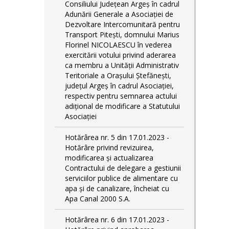
Consiliului Județean Argeș în cadrul
Adunării Generale a Asociației de
Dezvoltare Intercomunitară pentru
Transport Pitești, domnului Marius
Florinel NICOLAESCU în vederea
exercitării votului privind aderarea
ca membru a Unității Administrativ
Teritoriale a Orașului Ștefănești,
județul Argeș în cadrul Asociației,
respectiv pentru semnarea actului
adițional de modificare a Statutului
Asociației
Hotărârea nr. 5 din 17.01.2023 -
Hotărâre privind revizuirea,
modificarea și actualizarea
Contractului de delegare a gestiunii
serviciilor publice de alimentare cu
apa și de canalizare, încheiat cu
Apa Canal 2000 S.A.
Hotărârea nr. 6 din 17.01.2023 -