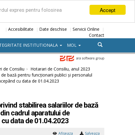
Accept
ordul expres pentru folosirea
Accesibilitate
Date deschise
Servicii Online
|
|
|
|
Contact
TEGRITATE INSTITUTIONALA
MOL
i de Consiliu
Hotarari de Consiliu, anul 2023
 de bază pentru funcționarii publici și personalul
 începând cu data de 01.04.2023
vind stabilirea salariilor de bază
 din cadrul aparatului de
d cu data de 01.04.2023
Afiseaza
Salveaza