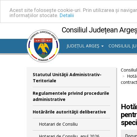
Acest site folosește cookie-uri. Prin utilizarea și navig
informațiilor stocate.
Detalii
Consiliul Județean Arge
JUDEȚUL ARGEȘ
CONSILIUL J
Consiliu
Statutul Unităţii Administrativ-
Hotăr
Teritoriale
contract
Regulamentele privind procedurile
administrative
Hotăr
Hotărârile autorităţii deliberative
pentr
speci
Hotarari de Consiliu
Hotarari de Consiliu, anul 2026
Docum