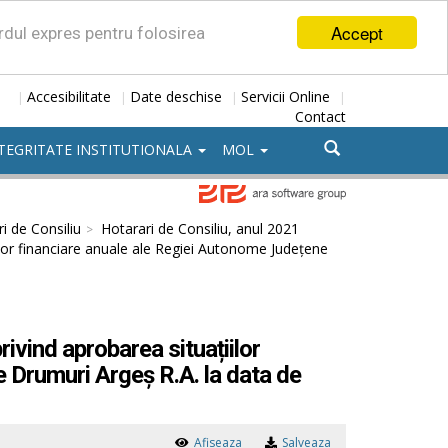
Accept
ordul expres pentru folosirea
Accesibilitate
Date deschise
Servicii Online
|
|
|
|
Contact
TEGRITATE INSTITUTIONALA
MOL
i de Consiliu
Hotarari de Consiliu, anul 2021
ilor financiare anuale ale Regiei Autonome Județene
ivind aprobarea situațiilor
 Drumuri Argeș R.A. la data de
Afiseaza
Salveaza