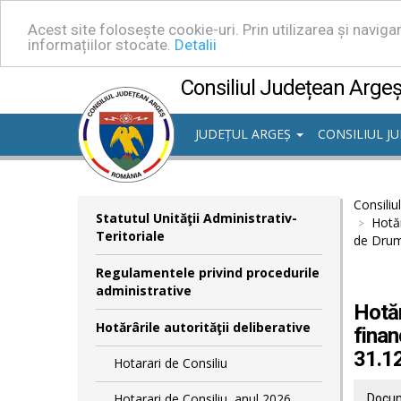
Acest site folosește cookie-uri. Prin utilizarea și navig
informațiilor stocate.
Detalii
Consiliul Județean Arge
JUDEȚUL ARGEȘ
CONSILIUL J
Consiliu
Statutul Unităţii Administrativ-
Hotăr
Teritoriale
de Drumu
Regulamentele privind procedurile
administrative
Hotăr
Hotărârile autorităţii deliberative
finan
31.1
Hotarari de Consiliu
Hotarari de Consiliu, anul 2026
Docum