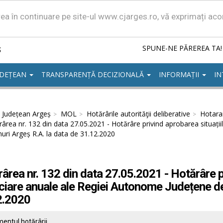
area în continuare pe site-ul www.cjarges.ro, vă exprimați ac
ș
SPUNE-NE PĂREREA TA!
UDEȚEAN
TRANSPARENȚĂ DECIZIONALĂ
INFORMAȚII
IN
l Județean Argeș
MOL
Hotărârile autorităţii deliberative
Hotarar
ârea nr. 132 din data 27.05.2021 - Hotărâre privind aprobarea situați
ri Argeș R.A. la data de 31.12.2020
ârea nr. 132 din data 27.05.2021 - Hotărâre pr
ciare anuale ale Regiei Autonome Județene de
2.2020
entul hotărârii