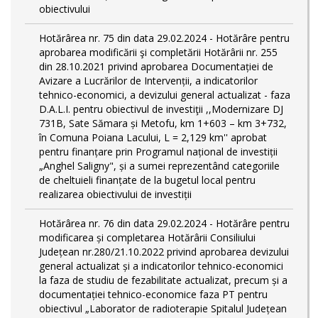
obiectivului
Hotărârea nr. 75 din data 29.02.2024 - Hotărâre pentru
aprobarea modificării şi completării Hotărârii nr. 255
din 28.10.2021 privind aprobarea Documentației de
Avizare a Lucrărilor de Intervenții, a indicatorilor
tehnico-economici, a devizului general actualizat - faza
D.A.L.I. pentru obiectivul de investiţii ,,Modernizare DJ
731B, Sate Sămara și Metofu, km 1+603 – km 3+732,
în Comuna Poiana Lacului, L = 2,129 km'' aprobat
pentru finanțare prin Programul național de investiții
„Anghel Saligny", și a sumei reprezentând categoriile
de cheltuieli finanțate de la bugetul local pentru
realizarea obiectivului de investiții
Hotărârea nr. 76 din data 29.02.2024 - Hotărâre pentru
modificarea și completarea Hotărârii Consiliului
Județean nr.280/21.10.2022 privind aprobarea devizului
general actualizat și a indicatorilor tehnico-economici
la faza de studiu de fezabilitate actualizat, precum și a
documentației tehnico-economice faza PT pentru
obiectivul „Laborator de radioterapie Spitalul Județean