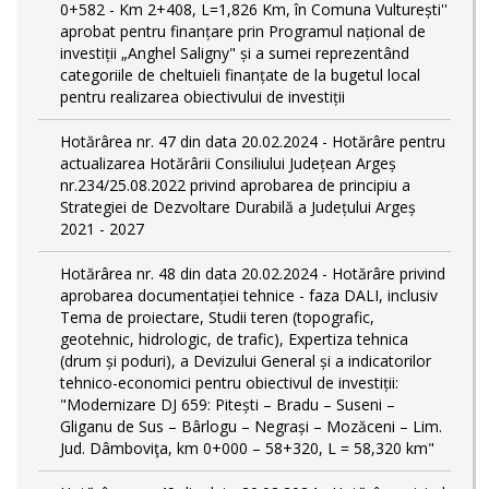
0+582 - Km 2+408, L=1,826 Km, în Comuna Vulturești''
aprobat pentru finanțare prin Programul național de
investiții „Anghel Saligny" și a sumei reprezentând
categoriile de cheltuieli finanțate de la bugetul local
pentru realizarea obiectivului de investiții
Hotărârea nr. 47 din data 20.02.2024 - Hotărâre pentru
actualizarea Hotărârii Consiliului Județean Argeș
nr.234/25.08.2022 privind aprobarea de principiu a
Strategiei de Dezvoltare Durabilă a Județului Argeș
2021 - 2027
Hotărârea nr. 48 din data 20.02.2024 - Hotărâre privind
aprobarea documentației tehnice - faza DALI, inclusiv
Tema de proiectare, Studii teren (topografic,
geotehnic, hidrologic, de trafic), Expertiza tehnica
(drum și poduri), a Devizului General și a indicatorilor
tehnico-economici pentru obiectivul de investiții:
"Modernizare DJ 659: Pitești – Bradu – Suseni –
Gliganu de Sus – Bârlogu – Negrași – Mozăceni – Lim.
Jud. Dâmboviţa, km 0+000 – 58+320, L = 58,320 km"