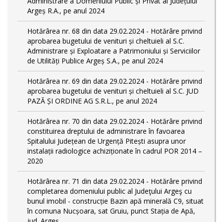
Administrare a Domeniului Public și Privat al Județului
Argeș R.A., pe anul 2024
Hotărârea nr. 68 din data 29.02.2024 - Hotărâre privind
aprobarea bugetului de venituri și cheltuieli al S.C.
Administrare și Exploatare a Patrimoniului și Serviciilor
de Utilități Publice Argeș S.A., pe anul 2024
Hotărârea nr. 69 din data 29.02.2024 - Hotărâre privind
aprobarea bugetului de venituri și cheltuieli al S.C. JUD
PAZĂ ȘI ORDINE AG S.R.L., pe anul 2024
Hotărârea nr. 70 din data 29.02.2024 - Hotărâre privind
constituirea dreptului de administrare în favoarea
Spitalului Județean de Urgență Pitești asupra unor
instalații radiologice achiziționate în cadrul POR 2014 –
2020
Hotărârea nr. 71 din data 29.02.2024 - Hotărâre privind
completarea domeniului public al Judeţului Argeş cu
bunul imobil - construcție Bazin apă minerală C9, situat
în comuna Nucșoara, sat Gruiu, punct Stația de Apă,
jud. Argeș