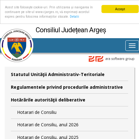
Acest site folosește cookie-uri. Prin utilizarea și navigarea în
Accept
continuare pe site-ul www.cjarges.ro, vă exprimați acordul
expres pentru folosirea informațiilor stocate.
Detalii
Consiliul Județean Argeș
Tog
nav
Statutul Unităţii Administrativ-Teritoriale
Regulamentele privind procedurile administrative
Hotărârile autorităţii deliberative
Hotarari de Consiliu
Hotarari de Consiliu, anul 2026
Hotarari de Consiliu, anul 2025