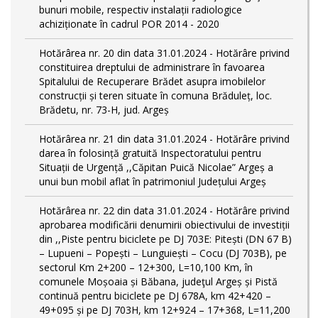
bunuri mobile, respectiv instalații radiologice
achiziționate în cadrul POR 2014 - 2020
Hotărârea nr. 20 din data 31.01.2024 - Hotărâre privind
constituirea dreptului de administrare în favoarea
Spitalului de Recuperare Brădet asupra imobilelor
construcții și teren situate în comuna Brăduleț, loc.
Brădetu, nr. 73-H, jud. Argeș
Hotărârea nr. 21 din data 31.01.2024 - Hotărâre privind
darea în folosință gratuită Inspectoratului pentru
Situații de Urgență ,,Căpitan Puică Nicolae” Argeș a
unui bun mobil aflat în patrimoniul Județului Argeș
Hotărârea nr. 22 din data 31.01.2024 - Hotărâre privind
aprobarea modificării denumirii obiectivului de investiții
din ,,Piste pentru biciclete pe DJ 703E: Pitești (DN 67 B)
– Lupueni – Popești – Lunguiești – Cocu (DJ 703B), pe
sectorul Km 2+200 – 12+300, L=10,100 Km, în
comunele Moșoaia și Băbana, judeţul Argeș și Pistă
continuă pentru biciclete pe DJ 678A, km 42+420 –
49+095 și pe DJ 703H, km 12+924 – 17+368, L=11,200