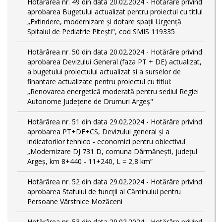
Hotărârea nr. 49 din data 20.02.2024 - Hotărâre privind
aprobarea Bugetului actualizat pentru proiectul cu titlul
„Extindere, modernizare și dotare spații Urgență
Spitalul de Pediatrie Pitești", cod SMIS 119335
Hotărârea nr. 50 din data 20.02.2024 - Hotărâre privind
aprobarea Devizului General (faza PT + DE) actualizat,
a bugetului proiectului actualizat si a surselor de
finantare actualizate pentru proiectul cu titlul:
„Renovarea energetică moderată pentru sediul Regiei
Autonome Județene de Drumuri Argeș"
Hotărârea nr. 51 din data 29.02.2024 - Hotărâre privind
aprobarea PT+DE+CS, Devizului general și a
indicatorilor tehnico - economici pentru obiectivul
„Modernizare DJ 731 D, comuna Dârmănești, județul
Argeș, km 8+440 - 11+240, L = 2,8 km”
Hotărârea nr. 52 din data 29.02.2024 - Hotărâre privind
aprobarea Statului de funcţii al Căminului pentru
Persoane Vârstnice Mozăceni
Hotărârea nr. 53 din data 29.02.2024 - Hotărâre privind