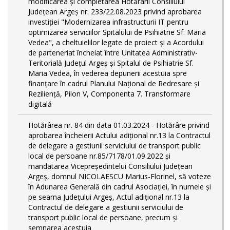
modificarea și completarea Hotărârii Consiliului
Județean Argeș nr. 233/22.08.2023 privind aprobarea
investiției "Modernizarea infrastructurii IT pentru
optimizarea serviciilor Spitalului de Psihiatrie Sf. Maria
Vedea", a cheltuielilor legate de proiect și a Acordului
de parteneriat încheiat între Unitatea Administrativ-
Teritorială Județul Argeș și Spitalul de Psihiatrie Sf.
Maria Vedea, în vederea depunerii acestuia spre
finanțare în cadrul Planului Național de Redresare și
Reziliență, Pilon V, Componenta 7. Transformare
digitală
Hotărârea nr. 84 din data 01.03.2024 - Hotărâre privind
aprobarea încheierii Actului adițional nr.13 la Contractul
de delegare a gestiunii serviciului de transport public
local de persoane nr.85/7178/01.09.2022 și
mandatarea Vicepreședintelui Consiliului Județean
Argeș, domnul NICOLAESCU Marius-Florinel, să voteze
în Adunarea Generală din cadrul Asociației, în numele și
pe seama Județului Argeș, Actul adițional nr.13 la
Contractul de delegare a gestiunii serviciului de
transport public local de persoane, precum și
semnarea acestuia