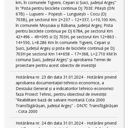
km, în comunele Tigveni, Cepari si Șuici, județul Argeș”
în “Pista pentru biciclete continua DJ 703E: Pitești (DN
67B) – Lupueni – Popești – Lunguiești – Cocu (DJ
703B), pe sectorul Km 2+237 – 12+337, L=10,100 Km,
în comunele Moșoaia și Băbana, Județul Argeș; Pista
pentru biciclete continua pe DJ 678A, pe sectorul Km
42+496 – 49+095 si DJ 703H, pe sectorul Km 12+863 -
14+550, L=8.286 Km în comunele Tigveni, Cepari și
Șuici, Județul Argeș și pista de biciclete continuă pe DJ
703H pe sectorul Km 14+658 – 17+368, L=2.710 KM în
comuna Șuici, Județul Argeș” şi aprobarea Temei de
proiectare pentru acest obiectiv de investiţii
Hotărârea nr. 23 din data 31.01.2024 - Hotărâre privind
aprobarea documentației tehnico-economice, a
Devizului General și a indicatorilor tehnico-economici
faza Proiect Tehnic, pentru obiectivul de investiții:
”Reabilitare bază de salvare montană Cota 2000
Transfăgărășan, județul Argeș” - DN7C Transfăgărășan
- Cota 2000
Hotărârea nr. 24 din data 31.01.2024 - Hotărâre privind