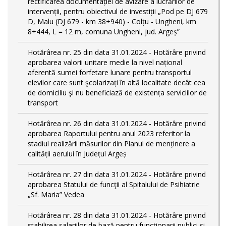
rectificarea documentației de avizare a lucrărilor de
intervenții, pentru obiectivul de investiții „Pod pe DJ 679
D, Malu (DJ 679 - km 38+940) - Colțu - Ungheni, km
8+444, L = 12 m, comuna Ungheni, jud. Argeș”
Hotărârea nr. 25 din data 31.01.2024 - Hotărâre privind
aprobarea valorii unitare medie la nivel național
aferentă sumei forfetare lunare pentru transportul
elevilor care sunt şcolarizați în altă localitate decât cea
de domiciliu şi nu beneficiază de existența serviciilor de
transport
Hotărârea nr. 26 din data 31.01.2024 - Hotărâre privind
aprobarea Raportului pentru anul 2023 referitor la
stadiul realizării măsurilor din Planul de menținere a
calității aerului în Județul Argeș
Hotărârea nr. 27 din data 31.01.2024 - Hotărâre privind
aprobarea Statului de funcţii al Spitalului de Psihiatrie
„Sf. Maria” Vedea
Hotărârea nr. 28 din data 31.01.2024 - Hotărâre privind
stabilirea salariilor de bază pentru funcționarii publici și