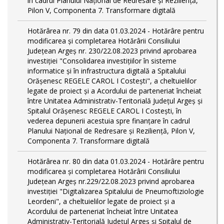
în cadrul Planului Național de Redresare și Reziliență,
Pilon V, Componenta 7. Transformare digitală
Hotărârea nr. 79 din data 01.03.2024 - Hotărâre pentru
modificarea și completarea Hotărârii Consiliului
Județean Argeș nr. 230/22.08.2023 privind aprobarea
investiției "Consolidarea investițiilor în sisteme
informatice și în infrastructura digitală a Spitalului
Orășenesc REGELE CAROL I Costești", a cheltuielilor
legate de proiect și a Acordului de parteneriat încheiat
între Unitatea Administrativ-Teritorială Județul Argeș și
Spitalul Orășenesc REGELE CAROL I Costești, în
vederea depunerii acestuia spre finanțare în cadrul
Planului Național de Redresare și Reziliență, Pilon V,
Componenta 7. Transformare digitală
Hotărârea nr. 80 din data 01.03.2024 - Hotărâre pentru
modificarea și completarea Hotărârii Consiliului
Județean Argeș nr.229/22.08.2023 privind aprobarea
investiției "Digitalizarea Spitalului de Pneumoftiziologie
Leordeni", a cheltuielilor legate de proiect și a
Acordului de parteneriat încheiat între Unitatea
Administrativ-Teritorială Județul Argeș și Spitalul de