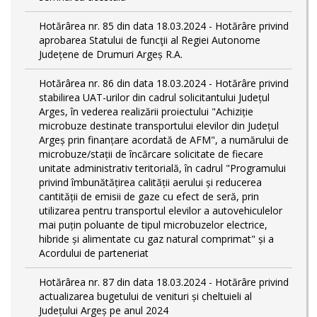
Hotărârea nr. 85 din data 18.03.2024 - Hotărâre privind
aprobarea Statului de funcţii al Regiei Autonome
Județene de Drumuri Argeș R.A.
Hotărârea nr. 86 din data 18.03.2024 - Hotărâre privind
stabilirea UAT-urilor din cadrul solicitantului Județul
Arges, în vederea realizării proiectului "Achiziție
microbuze destinate transportului elevilor din Județul
Argeș prin finanțare acordată de AFM", a numărului de
microbuze/stații de încărcare solicitate de fiecare
unitate administrativ teritorială, în cadrul "Programului
privind îmbunătățirea calității aerului și reducerea
cantității de emisii de gaze cu efect de seră, prin
utilizarea pentru transportul elevilor a autovehiculelor
mai puțin poluante de tipul microbuzelor electrice,
hibride și alimentate cu gaz natural comprimat" și a
Acordului de parteneriat
Hotărârea nr. 87 din data 18.03.2024 - Hotărâre privind
actualizarea bugetului de venituri și cheltuieli al
Județului Argeș pe anul 2024