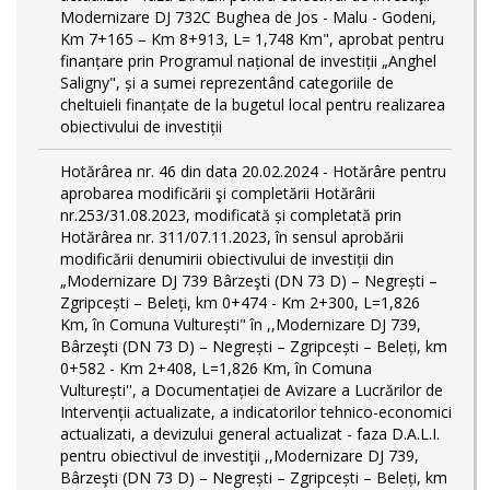
Modernizare DJ 732C Bughea de Jos - Malu - Godeni,
Km 7+165 – Km 8+913, L= 1,748 Km", aprobat pentru
finanțare prin Programul național de investiții „Anghel
Saligny", și a sumei reprezentând categoriile de
cheltuieli finanțate de la bugetul local pentru realizarea
obiectivului de investiții
Hotărârea nr. 46 din data 20.02.2024 - Hotărâre pentru
aprobarea modificării şi completării Hotărârii
nr.253/31.08.2023, modificată și completată prin
Hotărârea nr. 311/07.11.2023, în sensul aprobării
modificării denumirii obiectivului de investiții din
„Modernizare DJ 739 Bârzeşti (DN 73 D) – Negrești –
Zgripcești – Beleți, km 0+474 - Km 2+300, L=1,826
Km, în Comuna Vulturești" în ,,Modernizare DJ 739,
Bârzeşti (DN 73 D) – Negrești – Zgripcești – Beleți, km
0+582 - Km 2+408, L=1,826 Km, în Comuna
Vulturești'', a Documentației de Avizare a Lucrărilor de
Intervenții actualizate, a indicatorilor tehnico-economici
actualizati, a devizului general actualizat - faza D.A.L.I.
pentru obiectivul de investiţii ,,Modernizare DJ 739,
Bârzeşti (DN 73 D) – Negrești – Zgripcești – Beleți, km