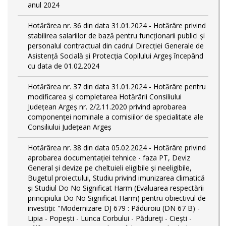
anul 2024
Hotărârea nr. 36 din data 31.01.2024 - Hotărâre privind
stabilirea salariilor de bază pentru funcționarii publici și
personalul contractual din cadrul Direcției Generale de
Asistență Socială și Protecția Copilului Argeş începând
cu data de 01.02.2024
Hotărârea nr. 37 din data 31.01.2024 - Hotărâre pentru
modificarea și completarea Hotărârii Consiliului
Județean Argeș nr. 2/2.11.2020 privind aprobarea
componenței nominale a comisiilor de specialitate ale
Consiliului Județean Argeș
Hotărârea nr. 38 din data 05.02.2024 - Hotărâre privind
aprobarea documentației tehnice - faza PT, Deviz
General și devize pe cheltuieli eligibile și neeligibile,
Bugetul proiectului, Studiu privind imunizarea climatică
și Studiul Do No Significat Harm (Evaluarea respectării
principiului Do No Significat Harm) pentru obiectivul de
investiții: "Modernizare DJ 679 : Păduroiu (DN 67 B) -
Lipia - Popești - Lunca Corbului - Pădureţi - Ciești -