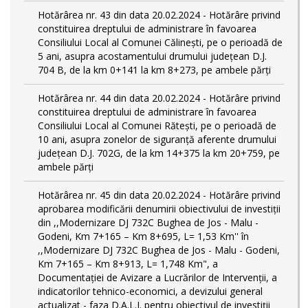
Hotărârea nr. 43 din data 20.02.2024 - Hotărâre privind
constituirea dreptului de administrare în favoarea
Consiliului Local al Comunei Călinești, pe o perioadă de
5 ani, asupra acostamentului drumului județean D.J.
704 B, de la km 0+141 la km 8+273, pe ambele părți
Hotărârea nr. 44 din data 20.02.2024 - Hotărâre privind
constituirea dreptului de administrare în favoarea
Consiliului Local al Comunei Rătești, pe o perioadă de
10 ani, asupra zonelor de siguranță aferente drumului
județean D.J. 702G, de la km 14+375 la km 20+759, pe
ambele părți
Hotărârea nr. 45 din data 20.02.2024 - Hotărâre privind
aprobarea modificării denumirii obiectivului de investiții
din ,,Modernizare DJ 732C Bughea de Jos - Malu -
Godeni, Km 7+165 – Km 8+695, L= 1,53 Km'' în
,,Modernizare DJ 732C Bughea de Jos - Malu - Godeni,
Km 7+165 – Km 8+913, L= 1,748 Km", a
Documentației de Avizare a Lucrărilor de Intervenții, a
indicatorilor tehnico-economici, a devizului general
actualizat - faza D.A.L.I. pentru obiectivul de investiţii