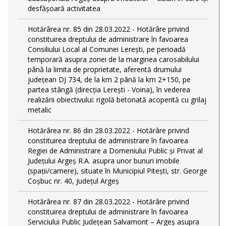
desfășoară activitatea
Hotărârea nr. 85 din 28.03.2022 - Hotărâre privind
constituirea dreptului de administrare în favoarea
Consiliului Local al Comunei Lerești, pe perioadă
temporară asupra zonei de la marginea carosabilului
până la limita de proprietate, aferentă drumului
județean DJ 734, de la km 2 până la km 2+150, pe
partea stângă (direcția Lerești - Voina), în vederea
realizării obiectivului: rigolă betonată acoperită cu grilaj
metalic
Hotărârea nr. 86 din 28.03.2022 - Hotărâre privind
constituirea dreptului de administrare în favoarea
Regiei de Administrare a Domeniului Public și Privat al
Județului Argeș R.A. asupra unor bunuri imobile
(spații/camere), situate în Municipiul Pitești, str. George
Coșbuc nr. 40, Județul Argeș
Hotărârea nr. 87 din 28.03.2022 - Hotărâre privind
constituirea dreptului de administrare în favoarea
Serviciului Public Județean Salvamont – Argeș asupra