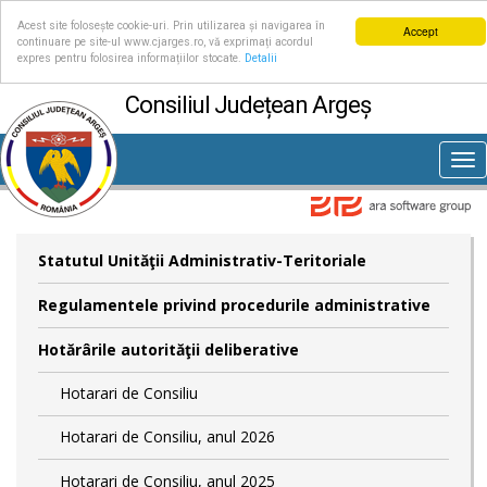
Acest site folosește cookie-uri. Prin utilizarea și navigarea în
Accept
continuare pe site-ul www.cjarges.ro, vă exprimați acordul
expres pentru folosirea informațiilor stocate.
Detalii
Consiliul Județean Argeș
Tog
nav
Statutul Unităţii Administrativ-Teritoriale
Regulamentele privind procedurile administrative
Hotărârile autorităţii deliberative
Hotarari de Consiliu
Hotarari de Consiliu, anul 2026
Hotarari de Consiliu, anul 2025