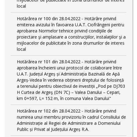
local
Hotărârea nr 100 din 28.04.2022 - Hotărâre privind
emiterea avizului în favoarea U.A.T. Ciofrângeni pentru
aprobarea Normelor tehnice privind condiţiile de
proiectare şi amplasare a construcţiilor, instalaţiilor şi a
mijloacelor de publicitate în zona drumurilor de interes
local
Hotărârea nr 101 din 28.04.2022 - Hotărâre privind
aprobarea încheierii unui protocol de colaborare între
U.A.T. Județul Argeș și Administrația Bazinală de Apă
Argeș-Vedea în vederea obținerii dreptului de folosință
a terenului pentru obiectivul de investiții „Pod pe DJ703
H Curtea de Argeş (DN 7C) – Valea Danului – Cepari,
km 0+597, L= 152 m, în comuna Valea Danului"
Hotărârea nr 102 din 28.04.2022 - Hotărâre privind
numirea unui membru provizoriu în cadrul Consiliului de
Administrație al Regiei de Administrare a Domeniului
Public și Privat al Județului Argeș R.A.