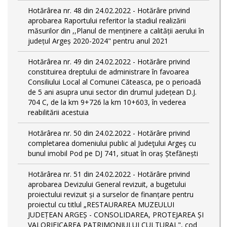
Hotărârea nr. 48 din 24.02.2022 - Hotărâre privind
aprobarea Raportului referitor la stadiul realizării
măsurilor din ,,Planul de menținere a calității aerului în
județul Argeș 2020-2024" pentru anul 2021
Hotărârea nr. 49 din 24.02.2022 - Hotărâre privind
constituirea dreptului de administrare în favoarea
Consiliului Local al Comunei Căteasca, pe o perioadă
de 5 ani asupra unui sector din drumul județean D.J.
704 C, de la km 9+726 la km 10+603, în vederea
reabilitării acestuia
Hotărârea nr. 50 din 24.02.2022 - Hotărâre privind
completarea domeniului public al Judeţului Argeş cu
bunul imobil Pod pe DJ 741, situat în oraș Ștefănești
Hotărârea nr. 51 din 24.02.2022 - Hotărâre privind
aprobarea Devizului General revizuit, a bugetului
proiectului revizuit și a surselor de finanțare pentru
proiectul cu titlul „RESTAURAREA MUZEULUI
JUDEȚEAN ARGEȘ - CONSOLIDAREA, PROTEJAREA ȘI
VALORIFICAREA PATRIMONIULUI CULTURAL", cod