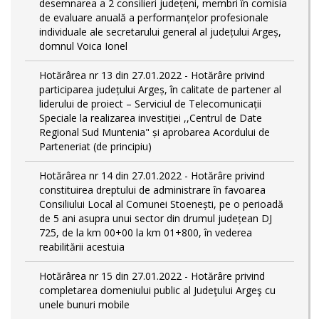
desemnarea a 2 consilieri județeni, membri în comisia
de evaluare anuală a performanțelor profesionale
individuale ale secretarului general al județului Argeș,
domnul Voica Ionel
Hotărârea nr 13 din 27.01.2022 - Hotărâre privind
participarea județului Argeș, în calitate de partener al
liderului de proiect – Serviciul de Telecomunicații
Speciale la realizarea investiției ,,Centrul de Date
Regional Sud Muntenia" și aprobarea Acordului de
Parteneriat (de principiu)
Hotărârea nr 14 din 27.01.2022 - Hotărâre privind
constituirea dreptului de administrare în favoarea
Consiliului Local al Comunei Stoenești, pe o perioadă
de 5 ani asupra unui sector din drumul județean DJ
725, de la km 00+00 la km 01+800, în vederea
reabilitării acestuia
Hotărârea nr 15 din 27.01.2022 - Hotărâre privind
completarea domeniului public al Judeţului Argeş cu
unele bunuri mobile