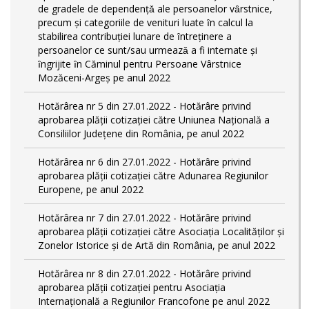
de gradele de dependențǎ ale persoanelor vȃrstnice,
precum și categoriile de venituri luate ȋn calcul la
stabilirea contribuției lunare de ȋntreținere a
persoanelor ce sunt/sau urmeazǎ a fi internate și
ȋngrijite ȋn Căminul pentru Persoane Vârstnice
Mozăceni-Argeș pe anul 2022
Hotărârea nr 5 din 27.01.2022 - Hotărâre privind
aprobarea plății cotizației către Uniunea Națională a
Consiliilor Județene din România, pe anul 2022
Hotărârea nr 6 din 27.01.2022 - Hotărâre privind
aprobarea plății cotizației către Adunarea Regiunilor
Europene, pe anul 2022
Hotărârea nr 7 din 27.01.2022 - Hotărâre privind
aprobarea plății cotizației către Asociația Localităților și
Zonelor Istorice și de Artă din România, pe anul 2022
Hotărârea nr 8 din 27.01.2022 - Hotărâre privind
aprobarea plății cotizației pentru Asociația
Internațională a Regiunilor Francofone pe anul 2022