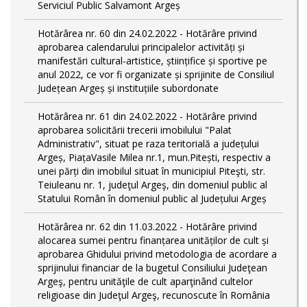
Serviciul Public Salvamont Argeș
Hotărârea nr. 60 din 24.02.2022 - Hotărâre privind
aprobarea calendarului principalelor activități și
manifestări cultural-artistice, științifice și sportive pe
anul 2022, ce vor fi organizate și sprijinite de Consiliul
Județean Argeș și instituțiile subordonate
Hotărârea nr. 61 din 24.02.2022 - Hotărâre privind
aprobarea solicitării trecerii imobilului "Palat
Administrativ", situat pe raza teritorială a județului
Argeș, PiațaVasile Milea nr.1, mun.Pitești, respectiv a
unei părți din imobilul situat în municipiul Piteşti, str.
Teiuleanu nr. 1, judeţul Argeş, din domeniul public al
Statului Român în domeniul public al Județului Argeș
Hotărârea nr. 62 din 11.03.2022 - Hotărâre privind
alocarea sumei pentru finanțarea unităților de cult și
aprobarea Ghidului privind metodologia de acordare a
sprijinului financiar de la bugetul Consiliului Judeţean
Argeş, pentru unităţile de cult aparţinând cultelor
religioase din Judeţul Argeş, recunoscute în România