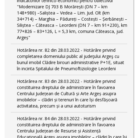
indicatorilor tehnico-economici pentru obiectivul
"Modernizare DJ 703 B Morărești (DN 7 – km
148+980) –Saliștea – Vedea – Lim. Jud. Olt (km
34+714) – Marghia – Pădureți – Costești – Șerbănești –
Siliștea – Căteasca – Leordeni (DN 7 – km 91+230), km
77+826 – 83+126, L = 5,3 km, comuna Căteasca, jud.
Argeș"
Hotărârea nr. 82 din 28.03.2022 - Hotărâre privind
completarea domeniului public al judeţului Argeş cu
bunul imobil Clădire birouri administrative P+1E, situat
în incinta Spitalului de Pneumoftiziologie Leordeni
Hotărârea nr. 83 din 28.03.2022 - Hotărâre privind
constituirea dreptului de administrare în favoarea
Centrului Județean de Cultură și Arte Argeș asupra
imobilelor – clădiri și terenuri în care își desfășoară
activitatea, precum și a unui autoturism
Hotărârea nr. 84 din 28.03.2022 - Hotărâre privind
constituirea dreptului de administrare în favoarea
Centrului Județean de Resurse și Asistență
Educațională Argeș asupra imobilelor – clădiri în care își