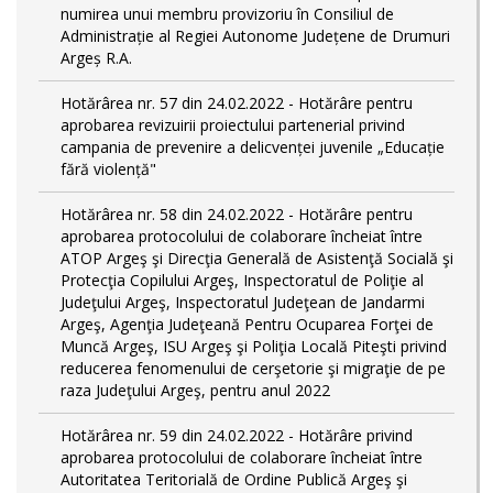
numirea unui membru provizoriu în Consiliul de
Administrație al Regiei Autonome Județene de Drumuri
Argeș R.A.
Hotărârea nr. 57 din 24.02.2022 - Hotărâre pentru
aprobarea revizuirii proiectului partenerial privind
campania de prevenire a delicvenței juvenile „Educație
fără violență"
Hotărârea nr. 58 din 24.02.2022 - Hotărâre pentru
aprobarea protocolului de colaborare încheiat între
ATOP Argeş şi Direcţia Generală de Asistenţă Socială şi
Protecţia Copilului Argeş, Inspectoratul de Poliţie al
Judeţului Argeş, Inspectoratul Judeţean de Jandarmi
Argeş, Agenţia Judeţeană Pentru Ocuparea Forţei de
Muncă Argeş, ISU Argeş şi Poliţia Locală Piteşti privind
reducerea fenomenului de cerşetorie şi migraţie de pe
raza Judeţului Argeş, pentru anul 2022
Hotărârea nr. 59 din 24.02.2022 - Hotărâre privind
aprobarea protocolului de colaborare încheiat între
Autoritatea Teritorială de Ordine Publică Argeş şi