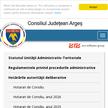
Acest site folosește cookie-uri. Prin utilizarea și navigarea în
Accept
continuare pe site-ul www.cjarges.ro, vă exprimați acordul
expres pentru folosirea informațiilor stocate.
Detalii
Consiliul Județean Argeș
Tog
nav
Statutul Unităţii Administrativ-Teritoriale
Regulamentele privind procedurile administrative
Hotărârile autorităţii deliberative
Hotarari de Consiliu
Hotarari de Consiliu, anul 2026
Hotarari de Consiliu, anul 2025