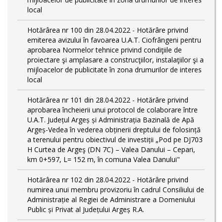
local
Hotărârea nr 100 din 28.04.2022 - Hotărâre privind
emiterea avizului în favoarea U.A.T. Ciofrângeni pentru
aprobarea Normelor tehnice privind condiţiile de
proiectare şi amplasare a construcţiilor, instalaţiilor şi a
mijloacelor de publicitate în zona drumurilor de interes
local
Hotărârea nr 101 din 28.04.2022 - Hotărâre privind
aprobarea încheierii unui protocol de colaborare între
U.A.T. Județul Argeș și Administrația Bazinală de Apă
Argeș-Vedea în vederea obținerii dreptului de folosință
a terenului pentru obiectivul de investiții „Pod pe DJ703
H Curtea de Argeş (DN 7C) – Valea Danului – Cepari,
km 0+597, L= 152 m, în comuna Valea Danului"
Hotărârea nr 102 din 28.04.2022 - Hotărâre privind
numirea unui membru provizoriu în cadrul Consiliului de
Administrație al Regiei de Administrare a Domeniului
Public și Privat al Județului Argeș R.A.