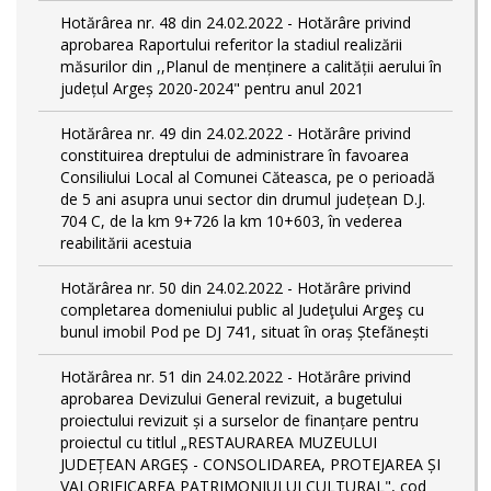
Hotărârea nr. 48 din 24.02.2022 - Hotărâre privind
aprobarea Raportului referitor la stadiul realizării
măsurilor din ,,Planul de menținere a calității aerului în
județul Argeș 2020-2024" pentru anul 2021
Hotărârea nr. 49 din 24.02.2022 - Hotărâre privind
constituirea dreptului de administrare în favoarea
Consiliului Local al Comunei Căteasca, pe o perioadă
de 5 ani asupra unui sector din drumul județean D.J.
704 C, de la km 9+726 la km 10+603, în vederea
reabilitării acestuia
Hotărârea nr. 50 din 24.02.2022 - Hotărâre privind
completarea domeniului public al Judeţului Argeş cu
bunul imobil Pod pe DJ 741, situat în oraș Ștefănești
Hotărârea nr. 51 din 24.02.2022 - Hotărâre privind
aprobarea Devizului General revizuit, a bugetului
proiectului revizuit și a surselor de finanțare pentru
proiectul cu titlul „RESTAURAREA MUZEULUI
JUDEȚEAN ARGEȘ - CONSOLIDAREA, PROTEJAREA ȘI
VALORIFICAREA PATRIMONIULUI CULTURAL", cod