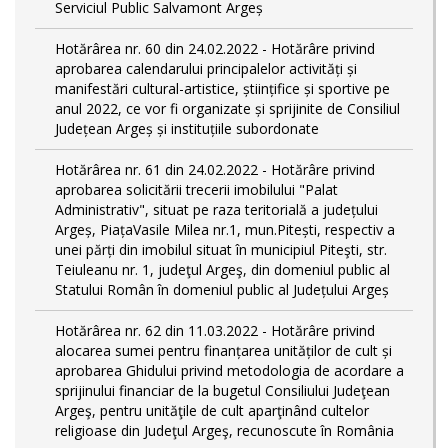
Serviciul Public Salvamont Argeș
Hotărârea nr. 60 din 24.02.2022 - Hotărâre privind
aprobarea calendarului principalelor activități și
manifestări cultural-artistice, științifice și sportive pe
anul 2022, ce vor fi organizate și sprijinite de Consiliul
Județean Argeș și instituțiile subordonate
Hotărârea nr. 61 din 24.02.2022 - Hotărâre privind
aprobarea solicitării trecerii imobilului "Palat
Administrativ", situat pe raza teritorială a județului
Argeș, PiațaVasile Milea nr.1, mun.Pitești, respectiv a
unei părți din imobilul situat în municipiul Piteşti, str.
Teiuleanu nr. 1, judeţul Argeş, din domeniul public al
Statului Român în domeniul public al Județului Argeș
Hotărârea nr. 62 din 11.03.2022 - Hotărâre privind
alocarea sumei pentru finanțarea unităților de cult și
aprobarea Ghidului privind metodologia de acordare a
sprijinului financiar de la bugetul Consiliului Judeţean
Argeş, pentru unităţile de cult aparţinând cultelor
religioase din Judeţul Argeş, recunoscute în România