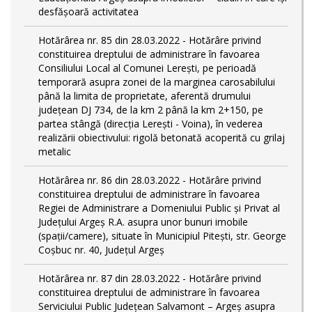
desfășoară activitatea
Hotărârea nr. 85 din 28.03.2022 - Hotărâre privind
constituirea dreptului de administrare în favoarea
Consiliului Local al Comunei Lerești, pe perioadă
temporară asupra zonei de la marginea carosabilului
până la limita de proprietate, aferentă drumului
județean DJ 734, de la km 2 până la km 2+150, pe
partea stângă (direcția Lerești - Voina), în vederea
realizării obiectivului: rigolă betonată acoperită cu grilaj
metalic
Hotărârea nr. 86 din 28.03.2022 - Hotărâre privind
constituirea dreptului de administrare în favoarea
Regiei de Administrare a Domeniului Public și Privat al
Județului Argeș R.A. asupra unor bunuri imobile
(spații/camere), situate în Municipiul Pitești, str. George
Coșbuc nr. 40, Județul Argeș
Hotărârea nr. 87 din 28.03.2022 - Hotărâre privind
constituirea dreptului de administrare în favoarea
Serviciului Public Județean Salvamont – Argeș asupra