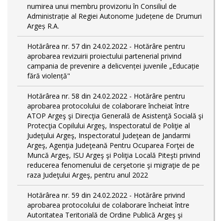
numirea unui membru provizoriu în Consiliul de
Administrație al Regiei Autonome Județene de Drumuri
Argeș R.A.
Hotărârea nr. 57 din 24.02.2022 - Hotărâre pentru
aprobarea revizuirii proiectului partenerial privind
campania de prevenire a delicvenței juvenile „Educație
fără violență"
Hotărârea nr. 58 din 24.02.2022 - Hotărâre pentru
aprobarea protocolului de colaborare încheiat între
ATOP Argeş şi Direcţia Generală de Asistenţă Socială şi
Protecţia Copilului Argeş, Inspectoratul de Poliţie al
Judeţului Argeş, Inspectoratul Judeţean de Jandarmi
Argeş, Agenţia Judeţeană Pentru Ocuparea Forţei de
Muncă Argeş, ISU Argeş şi Poliţia Locală Piteşti privind
reducerea fenomenului de cerşetorie şi migraţie de pe
raza Judeţului Argeş, pentru anul 2022
Hotărârea nr. 59 din 24.02.2022 - Hotărâre privind
aprobarea protocolului de colaborare încheiat între
Autoritatea Teritorială de Ordine Publică Argeş şi