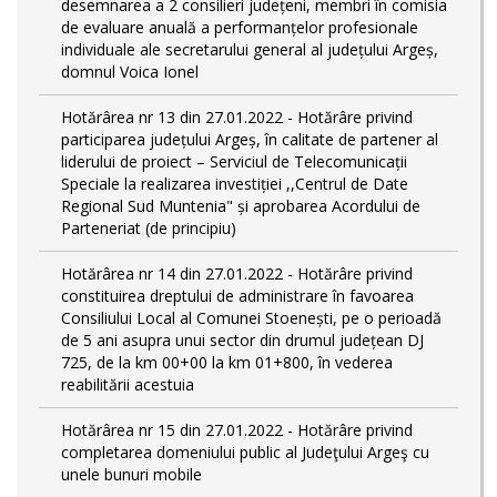
desemnarea a 2 consilieri județeni, membri în comisia
de evaluare anuală a performanțelor profesionale
individuale ale secretarului general al județului Argeș,
domnul Voica Ionel
Hotărârea nr 13 din 27.01.2022 - Hotărâre privind
participarea județului Argeș, în calitate de partener al
liderului de proiect – Serviciul de Telecomunicații
Speciale la realizarea investiției ,,Centrul de Date
Regional Sud Muntenia" și aprobarea Acordului de
Parteneriat (de principiu)
Hotărârea nr 14 din 27.01.2022 - Hotărâre privind
constituirea dreptului de administrare în favoarea
Consiliului Local al Comunei Stoenești, pe o perioadă
de 5 ani asupra unui sector din drumul județean DJ
725, de la km 00+00 la km 01+800, în vederea
reabilitării acestuia
Hotărârea nr 15 din 27.01.2022 - Hotărâre privind
completarea domeniului public al Judeţului Argeş cu
unele bunuri mobile