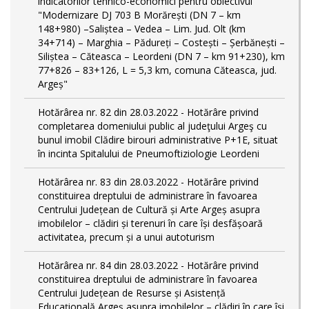
indicatorilor tehnico-economici pentru obiectivul
"Modernizare DJ 703 B Morărești (DN 7 – km
148+980) –Saliștea – Vedea – Lim. Jud. Olt (km
34+714) – Marghia – Pădureți – Costești – Șerbănești –
Siliștea – Căteasca – Leordeni (DN 7 – km 91+230), km
77+826 – 83+126, L = 5,3 km, comuna Căteasca, jud.
Argeș"
Hotărârea nr. 82 din 28.03.2022 - Hotărâre privind
completarea domeniului public al judeţului Argeş cu
bunul imobil Clădire birouri administrative P+1E, situat
în incinta Spitalului de Pneumoftiziologie Leordeni
Hotărârea nr. 83 din 28.03.2022 - Hotărâre privind
constituirea dreptului de administrare în favoarea
Centrului Județean de Cultură și Arte Argeș asupra
imobilelor – clădiri și terenuri în care își desfășoară
activitatea, precum și a unui autoturism
Hotărârea nr. 84 din 28.03.2022 - Hotărâre privind
constituirea dreptului de administrare în favoarea
Centrului Județean de Resurse și Asistență
Educațională Argeș asupra imobilelor – clădiri în care își