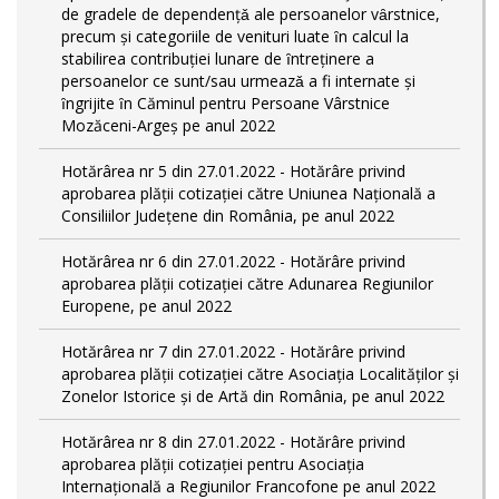
de gradele de dependențǎ ale persoanelor vȃrstnice,
precum și categoriile de venituri luate ȋn calcul la
stabilirea contribuției lunare de ȋntreținere a
persoanelor ce sunt/sau urmeazǎ a fi internate și
ȋngrijite ȋn Căminul pentru Persoane Vârstnice
Mozăceni-Argeș pe anul 2022
Hotărârea nr 5 din 27.01.2022 - Hotărâre privind
aprobarea plății cotizației către Uniunea Națională a
Consiliilor Județene din România, pe anul 2022
Hotărârea nr 6 din 27.01.2022 - Hotărâre privind
aprobarea plății cotizației către Adunarea Regiunilor
Europene, pe anul 2022
Hotărârea nr 7 din 27.01.2022 - Hotărâre privind
aprobarea plății cotizației către Asociația Localităților și
Zonelor Istorice și de Artă din România, pe anul 2022
Hotărârea nr 8 din 27.01.2022 - Hotărâre privind
aprobarea plății cotizației pentru Asociația
Internațională a Regiunilor Francofone pe anul 2022