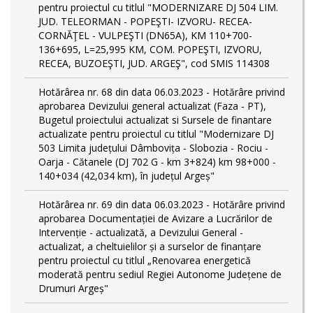
pentru proiectul cu titlul "MODERNIZARE DJ 504 LIM.
JUD. TELEORMAN - POPEŞTI- IZVORU- RECEA-
CORNĂŢEL - VULPEŞTI (DN65A), KM 110+700-
136+695, L=25,995 KM, COM. POPEŞTI, IZVORU,
RECEA, BUZOEŞTI, JUD. ARGEŞ", cod SMIS 114308
Hotărârea nr. 68 din data 06.03.2023 - Hotărâre privind
aprobarea Devizului general actualizat (Faza - PT),
Bugetul proiectului actualizat si Sursele de finantare
actualizate pentru proiectul cu titlul "Modernizare DJ
503 Limita județului Dâmbovița - Slobozia - Rociu -
Oarja - Cătanele (DJ 702 G - km 3+824) km 98+000 -
140+034 (42,034 km), în județul Argeș"
Hotărârea nr. 69 din data 06.03.2023 - Hotărâre privind
aprobarea Documentației de Avizare a Lucrărilor de
Intervenție - actualizată, a Devizului General -
actualizat, a cheltuielilor și a surselor de finanțare
pentru proiectul cu titlul „Renovarea energetică
moderată pentru sediul Regiei Autonome Județene de
Drumuri Argeș"