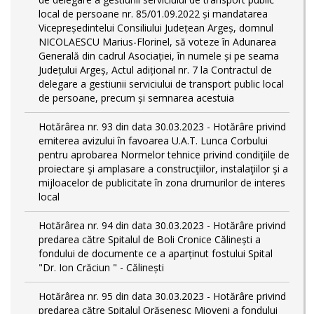
local de persoane nr. 85/01.09.2022 și mandatarea
Vicepreședintelui Consiliului Județean Argeș, domnul
NICOLAESCU Marius-Florinel, să voteze în Adunarea
Generală din cadrul Asociației, în numele și pe seama
Județului Argeș, Actul adițional nr. 7 la Contractul de
delegare a gestiunii serviciului de transport public local
de persoane, precum și semnarea acestuia
Hotărârea nr. 93 din data 30.03.2023 - Hotărâre privind
emiterea avizului în favoarea U.A.T. Lunca Corbului
pentru aprobarea Normelor tehnice privind condiţiile de
proiectare şi amplasare a construcţiilor, instalaţiilor şi a
mijloacelor de publicitate în zona drumurilor de interes
local
Hotărârea nr. 94 din data 30.03.2023 - Hotărâre privind
predarea către Spitalul de Boli Cronice Călinești a
fondului de documente ce a aparținut fostului Spital
"Dr. Ion Crăciun " - Călinești
Hotărârea nr. 95 din data 30.03.2023 - Hotărâre privind
predarea către Spitalul Orășenesc Mioveni a fondului