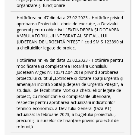
organizare și funcționare
Hotărârea nr. 47 din data 23.02.2023 - Hotărâre privind
aprobarea Proiectului tehnic de execuţie, a Devizului
general pentru obiectivul "EXTINDEREA ȘI DOTAREA
AMBULATORIULUI INTEGRAT AL SPITALULUI
JUDEȚEAN DE URGENȚĂ PITEȘTI" cod SMIS 123890 și
a cheltuielilor legate de proiect
Hotărârea nr. 48 din data 23.02.2023 - Hotărâre pentru
modificarea și completarea Hotărârii Consiliului
Județean Argeș nr. 103/12.04.2018 privind aprobarea
proiectului cu titlul „Extindere și dotare spații urgență și
amenajări incintă Spital Județean de Urgență Pitești", a
studiului de fezabilitate Mixt și a cheltuielilor legate de
proiect, cu modificările și completările ulterioare,
respectiv pentru aprobarea actualizării indicatorilor
tehnico-economici, a Devizului General (faza PT)
actualizat la februarie 2023, a bugetului proiectului,
precum și a surselor de finanțare privind proiectul de
referință