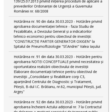
139/25.07.2013 privind inițierea procedurii de aplicare a
prevederilor Ordonanței de Urgență a Guvernului
României nr. 68/2008
Hotărârea nr. 90 din data 30.03.2023 - Hotărâre privind
aprobarea documentației tehnice - faza Studiu de
Fezabilitate, a Devizului General și a indicatorilor
tehnico-economici pentru obiectivul de investiții:
"CONSTRUCȚIE PARTER GENERATOR OXIGEN" la
Spitalul de Pneumoftiziologie "Sf.Andrei" Valea Iașului
Hotărârea nr. 91 din data 30.03.2023 - Hotărâre pentru
aprobarea NOTEI CONCEPTUALE privind necesitatea și
oportunitatea realizării obiectivului de investiții
Elaborare documentații tehnice pentru obiectivul de
investiţii: „Consolidare și Reabilitare corp C3,
aparținând Centrului de Diagnostic și Tratament,
Pitești, B-dul I.C. Brătianu, nr.62, municipiul Pitești, jud.
Argeș"
Hotărârea nr. 92 din data 30.03.2023 - Hotărâre privind
aprobarea încheierii Actului adițional nr. 7 la Contractul
de delegare a gestiunii serviciului de transport public