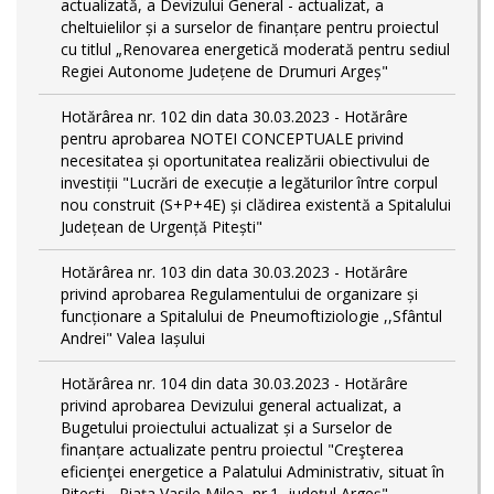
actualizată, a Devizului General - actualizat, a
cheltuielilor și a surselor de finanțare pentru proiectul
cu titlul „Renovarea energetică moderată pentru sediul
Regiei Autonome Județene de Drumuri Argeș"
Hotărârea nr. 102 din data 30.03.2023 - Hotărâre
pentru aprobarea NOTEI CONCEPTUALE privind
necesitatea și oportunitatea realizării obiectivului de
investiții "Lucrări de execuție a legăturilor între corpul
nou construit (S+P+4E) și clădirea existentă a Spitalului
Județean de Urgență Pitești"
Hotărârea nr. 103 din data 30.03.2023 - Hotărâre
privind aprobarea Regulamentului de organizare și
funcționare a Spitalului de Pneumoftiziologie ,,Sfântul
Andrei" Valea Iașului
Hotărârea nr. 104 din data 30.03.2023 - Hotărâre
privind aprobarea Devizului general actualizat, a
Bugetului proiectului actualizat și a Surselor de
finanțare actualizate pentru proiectul "Creşterea
eficienţei energetice a Palatului Administrativ, situat în
Piteşti - Piaţa Vasile Milea, nr.1, judeţul Argeş"