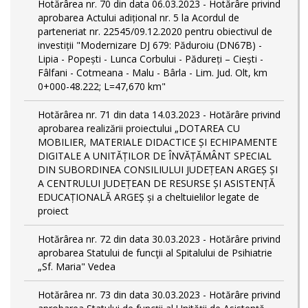
Hotărârea nr. 70 din data 06.03.2023 - Hotărâre privind
aprobarea Actului adițional nr. 5 la Acordul de
parteneriat nr. 22545/09.12.2020 pentru obiectivul de
investiții "Modernizare DJ 679: Păduroiu (DN67B) -
Lipia - Popești - Lunca Corbului - Pădureți – Ciești -
Fâlfani - Cotmeana - Malu - Bârla - Lim. Jud. Olt, km
0+000-48.222; L=47,670 km"
Hotărârea nr. 71 din data 14.03.2023 - Hotărâre privind
aprobarea realizării proiectului „DOTAREA CU
MOBILIER, MATERIALE DIDACTICE ȘI ECHIPAMENTE
DIGITALE A UNITĂȚILOR DE ÎNVĂȚĂMÂNT SPECIAL
DIN SUBORDINEA CONSILIULUI JUDEȚEAN ARGEȘ ȘI
A CENTRULUI JUDEȚEAN DE RESURSE ȘI ASISTENȚĂ
EDUCAȚIONALĂ ARGEȘ și a cheltuielilor legate de
proiect
Hotărârea nr. 72 din data 30.03.2023 - Hotărâre privind
aprobarea Statului de funcţii al Spitalului de Psihiatrie
„Sf. Maria" Vedea
Hotărârea nr. 73 din data 30.03.2023 - Hotărâre privind