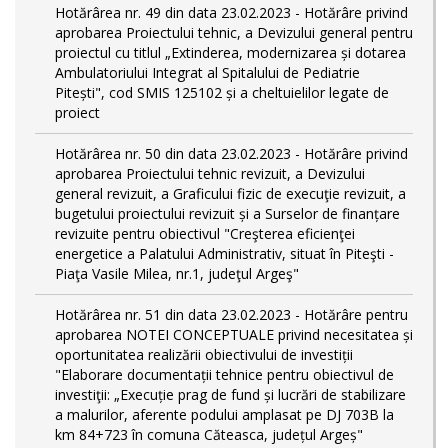
Hotărârea nr. 49 din data 23.02.2023 - Hotărâre privind
aprobarea Proiectului tehnic, a Devizului general pentru
proiectul cu titlul „Extinderea, modernizarea și dotarea
Ambulatoriului Integrat al Spitalului de Pediatrie
Pitești", cod SMIS 125102 și a cheltuielilor legate de
proiect
Hotărârea nr. 50 din data 23.02.2023 - Hotărâre privind
aprobarea Proiectului tehnic revizuit, a Devizului
general revizuit, a Graficului fizic de execuţie revizuit, a
bugetului proiectului revizuit și a Surselor de finanțare
revizuite pentru obiectivul "Creşterea eficienţei
energetice a Palatului Administrativ, situat în Piteşti -
Piaţa Vasile Milea, nr.1, judeţul Argeş"
Hotărârea nr. 51 din data 23.02.2023 - Hotărâre pentru
aprobarea NOTEI CONCEPTUALE privind necesitatea și
oportunitatea realizării obiectivului de investiții
"Elaborare documentații tehnice pentru obiectivul de
investiţii: „Execuție prag de fund și lucrări de stabilizare
a malurilor, aferente podului amplasat pe DJ 703B la
km 84+723 în comuna Căteasca, județul Argeș"