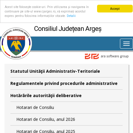
Acest site folosește cookie-uri. Prin utilizarea și navigarea în
Accept
continuare pe site-ul www.cjarges.ro, vă exprimați acordul
expres pentru folosirea informațiilor stocate.
Detalii
Consiliul Județean Argeș
Tog
nav
Statutul Unităţii Administrativ-Teritoriale
Regulamentele privind procedurile administrative
Hotărârile autorităţii deliberative
Hotarari de Consiliu
Hotarari de Consiliu, anul 2026
Hotarari de Consiliu, anul 2025