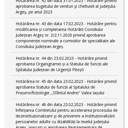
Hotărârea nr. 42 din data 31.01.2023 - Hotărâre privind
aprobarea bugetului de venituri şi cheltuieli al judeţului
Argeş, pe anul 2023
Hotărârea nr. 43 din data 17.02.2023 - Hotărâre pentru
modificarea și completarea Hotărârii Consiliului
Județean Argeș nr. 2/2.11.2020 privind aprobarea
componenței nominale a comisiilor de specialitate ale
Consiliului Județean Argeș
Hotărârea nr. 44 din 23.02.2023 - Hotărâre privind
aprobarea Organigramei și a Statului de funcții ale
Spitalului Județean de Urgență Pitești
Hotărârea nr. 45 din data 23.02.2023 - Hotărâre privind
aprobarea Statului de funcții al Spitalului de
Pneumoftiziologie ,,Sfântul Andrei" Valea Iașului
Hotărârea nr. 46 din data 23.02.2023 - Hotărâre privind
înființarea Comitetului pentru accelerarea procesului de
dezinstituționalizare şi de prevenire a instituționalizării
persoanelor adulte cu dizabilități la nivelul județului
Argeș, precum și aprobarea Regulamentului de