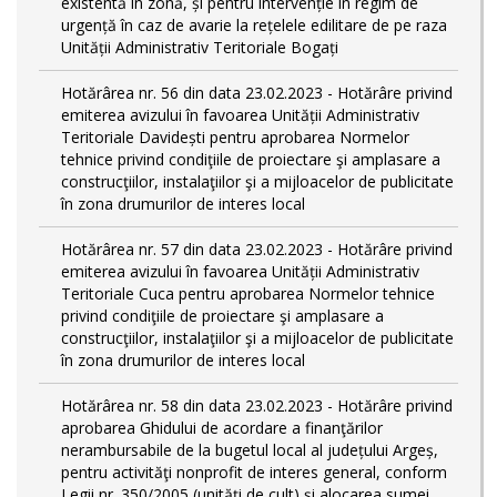
existentă în zonă, și pentru intervenție în regim de
urgență în caz de avarie la rețelele edilitare de pe raza
Unității Administrativ Teritoriale Bogați
Hotărârea nr. 56 din data 23.02.2023 - Hotărâre privind
emiterea avizului în favoarea Unității Administrativ
Teritoriale Davidești pentru aprobarea Normelor
tehnice privind condiţiile de proiectare şi amplasare a
construcţiilor, instalaţiilor şi a mijloacelor de publicitate
în zona drumurilor de interes local
Hotărârea nr. 57 din data 23.02.2023 - Hotărâre privind
emiterea avizului în favoarea Unității Administrativ
Teritoriale Cuca pentru aprobarea Normelor tehnice
privind condiţiile de proiectare şi amplasare a
construcţiilor, instalaţiilor şi a mijloacelor de publicitate
în zona drumurilor de interes local
Hotărârea nr. 58 din data 23.02.2023 - Hotărâre privind
aprobarea Ghidului de acordare a finanţărilor
nerambursabile de la bugetul local al județului Argeș,
pentru activităţi nonprofit de interes general, conform
Legii nr. 350/2005 (unități de cult) și alocarea sumei