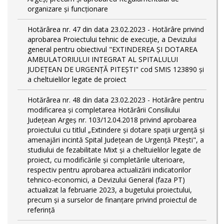
organizare și funcționare
Hotărârea nr. 47 din data 23.02.2023 - Hotărâre privind
aprobarea Proiectului tehnic de execuţie, a Devizului
general pentru obiectivul "EXTINDEREA ȘI DOTAREA
AMBULATORIULUI INTEGRAT AL SPITALULUI
JUDEȚEAN DE URGENȚĂ PITEȘTI" cod SMIS 123890 și
a cheltuielilor legate de proiect
Hotărârea nr. 48 din data 23.02.2023 - Hotărâre pentru
modificarea și completarea Hotărârii Consiliului
Județean Argeș nr. 103/12.04.2018 privind aprobarea
proiectului cu titlul „Extindere și dotare spații urgență și
amenajări incintă Spital Județean de Urgență Pitești", a
studiului de fezabilitate Mixt și a cheltuielilor legate de
proiect, cu modificările și completările ulterioare,
respectiv pentru aprobarea actualizării indicatorilor
tehnico-economici, a Devizului General (faza PT)
actualizat la februarie 2023, a bugetului proiectului,
precum și a surselor de finanțare privind proiectul de
referință