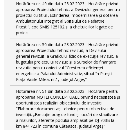
Hotărârea nr. 49 din data 23.02.2023 - Hotărâre privind
aprobarea Proiectului tehnic, a Devizului general pentru
proiectul cu titlul „Extinderea, modernizarea și dotarea
Ambulatoriului Integrat al Spitalului de Pediatrie
Pitești", cod SMIS 125102 și a cheltuielilor legate de
proiect
Hotărârea nr. 50 din data 23.02.2023 - Hotărâre privind
aprobarea Proiectului tehnic revizuit, a Devizului
general revizuit, a Graficului fizic de execuţie revizuit, a
bugetului proiectului revizuit și a Surselor de finanțare
revizuite pentru obiectivul "Creşterea eficienţei
energetice a Palatului Administrativ, situat în Piteşti -
Piaţa Vasile Milea, nr.1, judeţul Argeş"
Hotărârea nr. 51 din data 23.02.2023 - Hotărâre pentru
aprobarea NOTEI CONCEPTUALE privind necesitatea și
oportunitatea realizării obiectivului de investiții
"Elaborare documentații tehnice pentru obiectivul de
investiţii: „Execuție prag de fund și lucrări de stabilizare
a malurilor, aferente podului amplasat pe DJ 703B la
km 84+723 în comuna Căteasca, județul Argeș"