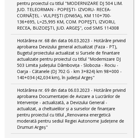
pentru proiectul cu titlul "MODERNIZARE DJ 504 LIM.
JUD. TELEORMAN - POPEŞTI- IZVORU- RECEA-
CORNĂŢEL - VULPEŞTI (DN65A), KM 110+700-
136+695, L=25,995 KM, COM. POPEŞTI, IZVORU,
RECEA, BUZOEŞTI, JUD. ARGEŞ", cod SMIS 114308
Hotărârea nr. 68 din data 06.03.2023 - Hotărâre privind
aprobarea Devizului general actualizat (Faza - PT),
Bugetul proiectului actualizat si Sursele de finantare
actualizate pentru proiectul cu titlul "Modernizare DJ
503 Limita județului Dâmbovița - Slobozia - Rociu -
Oarja - Cătanele (DJ 702 G - km 3+824) km 98+000 -
140+034 (42,034 km), în județul Argeș"
Hotărârea nr. 69 din data 06.03.2023 - Hotărâre privind
aprobarea Documentației de Avizare a Lucrărilor de
Intervenție - actualizată, a Devizului General -
actualizat, a cheltuielilor și a surselor de finanțare
pentru proiectul cu titlul „Renovarea energetică
moderată pentru sediul Regiei Autonome Județene de
Drumuri Argeș"