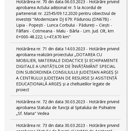
Hotărârea nr. 70 din data 06.03.2023 - Hotărâre privind
aprobarea Actului adițional nr. 5 la Acordul de
parteneriat nr. 22545/09.12.2020 pentru obiectivul de
investiții "Modernizare DJ 679: Păduroiu (DN67B) -
Lipia - Popești - Lunca Corbului - Pădureți – Ciești -
Fâlfani - Cotmeana - Malu - Bârla - Lim. Jud. Olt, km
0+000-48.222; L=47,670 km"
Hotărârea nr. 71 din data 14.03.2023 - Hotărâre privind
aprobarea realizării proiectului „DOTAREA CU
MOBILIER, MATERIALE DIDACTICE ȘI ECHIPAMENTE
DIGITALE A UNITĂȚILOR DE ÎNVĂȚĂMÂNT SPECIAL
DIN SUBORDINEA CONSILIULUI JUDEȚEAN ARGEȘ ȘI
A CENTRULUI JUDEȚEAN DE RESURSE ȘI ASISTENȚĂ
EDUCAȚIONALĂ ARGEȘ și a cheltuielilor legate de
proiect
Hotărârea nr. 72 din data 30.03.2023 - Hotărâre privind
aprobarea Statului de funcţii al Spitalului de Psihiatrie
„Sf. Maria" Vedea
Hotărârea nr. 73 din data 30.03.2023 - Hotărâre privind