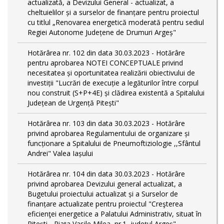
actualizată, a Devizului General - actualizat, a
cheltuielilor și a surselor de finanțare pentru proiectul
cu titlul „Renovarea energetică moderată pentru sediul
Regiei Autonome Județene de Drumuri Argeș"
Hotărârea nr. 102 din data 30.03.2023 - Hotărâre
pentru aprobarea NOTEI CONCEPTUALE privind
necesitatea și oportunitatea realizării obiectivului de
investiții "Lucrări de execuție a legăturilor între corpul
nou construit (S+P+4E) și clădirea existentă a Spitalului
Județean de Urgență Pitești"
Hotărârea nr. 103 din data 30.03.2023 - Hotărâre
privind aprobarea Regulamentului de organizare și
funcționare a Spitalului de Pneumoftiziologie ,,Sfântul
Andrei" Valea Iașului
Hotărârea nr. 104 din data 30.03.2023 - Hotărâre
privind aprobarea Devizului general actualizat, a
Bugetului proiectului actualizat și a Surselor de
finanțare actualizate pentru proiectul "Creşterea
eficienţei energetice a Palatului Administrativ, situat în
Piteşti - Piaţa Vasile Milea, nr.1, judeţul Argeş"