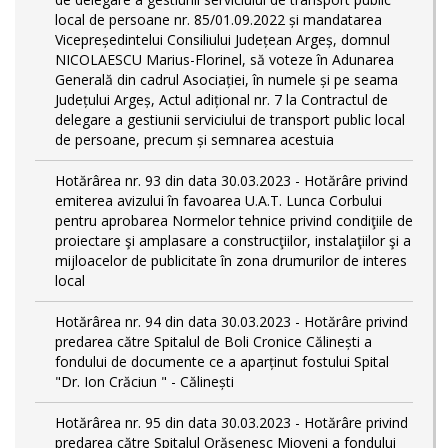
local de persoane nr. 85/01.09.2022 și mandatarea
Vicepreședintelui Consiliului Județean Argeș, domnul
NICOLAESCU Marius-Florinel, să voteze în Adunarea
Generală din cadrul Asociației, în numele și pe seama
Județului Argeș, Actul adițional nr. 7 la Contractul de
delegare a gestiunii serviciului de transport public local
de persoane, precum și semnarea acestuia
Hotărârea nr. 93 din data 30.03.2023 - Hotărâre privind
emiterea avizului în favoarea U.A.T. Lunca Corbului
pentru aprobarea Normelor tehnice privind condiţiile de
proiectare şi amplasare a construcţiilor, instalaţiilor şi a
mijloacelor de publicitate în zona drumurilor de interes
local
Hotărârea nr. 94 din data 30.03.2023 - Hotărâre privind
predarea către Spitalul de Boli Cronice Călinești a
fondului de documente ce a aparținut fostului Spital
"Dr. Ion Crăciun " - Călinești
Hotărârea nr. 95 din data 30.03.2023 - Hotărâre privind
predarea către Spitalul Orășenesc Mioveni a fondului