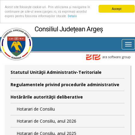
Acest site folosește cookie-uri. Prin utilizarea și navigarea în
Accept
continuare pe site-ul www.cjarges.ro, vă exprimați acordul
expres pentru folosirea informațiilor stocate.
Detalii
Consiliul Județean Argeș
Tog
nav
Statutul Unităţii Administrativ-Teritoriale
Regulamentele privind procedurile administrative
Hotărârile autorităţii deliberative
Hotarari de Consiliu
Hotarari de Consiliu, anul 2026
Hotarari de Consiliu, anul 2025