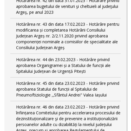
Hotărârea nr. 42 din data 31.01.2023 - Hotărâre privind
aprobarea bugetului de venituri şi cheltuieli al judeţului
Argeş, pe anul 2023
Hotărârea nr. 43 din data 17.02.2023 - Hotărâre pentru
modificarea și completarea Hotărârii Consiliului
Județean Argeș nr. 2/2.11.2020 privind aprobarea
componenței nominale a comisiilor de specialitate ale
Consiliului Județean Argeș
Hotărârea nr. 44 din 23.02.2023 - Hotărâre privind
aprobarea Organigramei și a Statului de funcții ale
Spitalului Județean de Urgență Pitești
Hotărârea nr. 45 din data 23.02.2023 - Hotărâre privind
aprobarea Statului de funcții al Spitalului de
Pneumoftiziologie ,,Sfântul Andrei" Valea Iașului
Hotărârea nr. 46 din data 23.02.2023 - Hotărâre privind
înființarea Comitetului pentru accelerarea procesului de
dezinstituționalizare şi de prevenire a instituționalizării
persoanelor adulte cu dizabilități la nivelul județului
Argeș, precum și aprobarea Regulamentului de