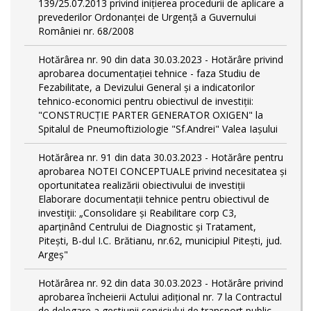
139/25.07.2013 privind inițierea procedurii de aplicare a
prevederilor Ordonanței de Urgență a Guvernului
României nr. 68/2008
Hotărârea nr. 90 din data 30.03.2023 - Hotărâre privind
aprobarea documentației tehnice - faza Studiu de
Fezabilitate, a Devizului General și a indicatorilor
tehnico-economici pentru obiectivul de investiții:
"CONSTRUCȚIE PARTER GENERATOR OXIGEN" la
Spitalul de Pneumoftiziologie "Sf.Andrei" Valea Iașului
Hotărârea nr. 91 din data 30.03.2023 - Hotărâre pentru
aprobarea NOTEI CONCEPTUALE privind necesitatea și
oportunitatea realizării obiectivului de investiții
Elaborare documentații tehnice pentru obiectivul de
investiţii: „Consolidare și Reabilitare corp C3,
aparținând Centrului de Diagnostic și Tratament,
Pitești, B-dul I.C. Brătianu, nr.62, municipiul Pitești, jud.
Argeș"
Hotărârea nr. 92 din data 30.03.2023 - Hotărâre privind
aprobarea încheierii Actului adițional nr. 7 la Contractul
de delegare a gestiunii serviciului de transport public