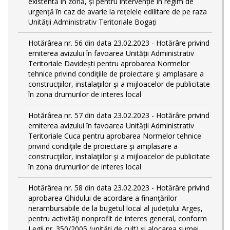
existentă în zonă, și pentru intervenție în regim de
urgență în caz de avarie la rețelele edilitare de pe raza
Unității Administrativ Teritoriale Bogați
Hotărârea nr. 56 din data 23.02.2023 - Hotărâre privind
emiterea avizului în favoarea Unității Administrativ
Teritoriale Davidești pentru aprobarea Normelor
tehnice privind condiţiile de proiectare şi amplasare a
construcţiilor, instalaţiilor şi a mijloacelor de publicitate
în zona drumurilor de interes local
Hotărârea nr. 57 din data 23.02.2023 - Hotărâre privind
emiterea avizului în favoarea Unității Administrativ
Teritoriale Cuca pentru aprobarea Normelor tehnice
privind condiţiile de proiectare şi amplasare a
construcţiilor, instalaţiilor şi a mijloacelor de publicitate
în zona drumurilor de interes local
Hotărârea nr. 58 din data 23.02.2023 - Hotărâre privind
aprobarea Ghidului de acordare a finanţărilor
nerambursabile de la bugetul local al județului Argeș,
pentru activităţi nonprofit de interes general, conform
Legii nr. 350/2005 (unități de cult) și alocarea sumei