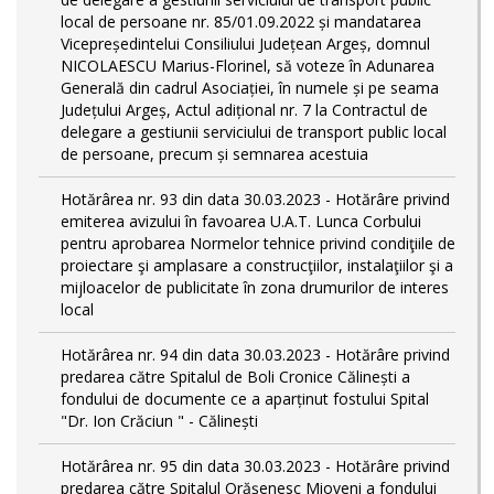
local de persoane nr. 85/01.09.2022 și mandatarea
Vicepreședintelui Consiliului Județean Argeș, domnul
NICOLAESCU Marius-Florinel, să voteze în Adunarea
Generală din cadrul Asociației, în numele și pe seama
Județului Argeș, Actul adițional nr. 7 la Contractul de
delegare a gestiunii serviciului de transport public local
de persoane, precum și semnarea acestuia
Hotărârea nr. 93 din data 30.03.2023 - Hotărâre privind
emiterea avizului în favoarea U.A.T. Lunca Corbului
pentru aprobarea Normelor tehnice privind condiţiile de
proiectare şi amplasare a construcţiilor, instalaţiilor şi a
mijloacelor de publicitate în zona drumurilor de interes
local
Hotărârea nr. 94 din data 30.03.2023 - Hotărâre privind
predarea către Spitalul de Boli Cronice Călinești a
fondului de documente ce a aparținut fostului Spital
"Dr. Ion Crăciun " - Călinești
Hotărârea nr. 95 din data 30.03.2023 - Hotărâre privind
predarea către Spitalul Orășenesc Mioveni a fondului