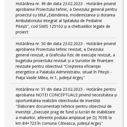
Hotărârea nr. 49 din data 23.02.2023 - Hotărâre privind
aprobarea Proiectului tehnic, a Devizului general pentru
proiectul cu titlul „Extinderea, modernizarea și dotarea
Ambulatoriului Integrat al Spitalului de Pediatrie
Pitești", cod SMIS 125102 și a cheltuielilor legate de
proiect
Hotărârea nr. 50 din data 23.02.2023 - Hotărâre privind
aprobarea Proiectului tehnic revizuit, a Devizului
general revizuit, a Graficului fizic de execuţie revizuit, a
bugetului proiectului revizuit și a Surselor de finanțare
revizuite pentru obiectivul "Creşterea eficienţei
energetice a Palatului Administrativ, situat în Piteşti -
Piaţa Vasile Milea, nr.1, judeţul Argeş"
Hotărârea nr. 51 din data 23.02.2023 - Hotărâre pentru
aprobarea NOTEI CONCEPTUALE privind necesitatea și
oportunitatea realizării obiectivului de investiții
"Elaborare documentații tehnice pentru obiectivul de
investiţii: „Execuție prag de fund și lucrări de stabilizare
a malurilor, aferente podului amplasat pe DJ 703B la
km 84+723 în comuna Căteasca, județul Argeș"