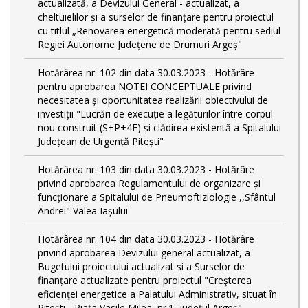
actualizată, a Devizului General - actualizat, a
cheltuielilor și a surselor de finanțare pentru proiectul
cu titlul „Renovarea energetică moderată pentru sediul
Regiei Autonome Județene de Drumuri Argeș"
Hotărârea nr. 102 din data 30.03.2023 - Hotărâre
pentru aprobarea NOTEI CONCEPTUALE privind
necesitatea și oportunitatea realizării obiectivului de
investiții "Lucrări de execuție a legăturilor între corpul
nou construit (S+P+4E) și clădirea existentă a Spitalului
Județean de Urgență Pitești"
Hotărârea nr. 103 din data 30.03.2023 - Hotărâre
privind aprobarea Regulamentului de organizare și
funcționare a Spitalului de Pneumoftiziologie ,,Sfântul
Andrei" Valea Iașului
Hotărârea nr. 104 din data 30.03.2023 - Hotărâre
privind aprobarea Devizului general actualizat, a
Bugetului proiectului actualizat și a Surselor de
finanțare actualizate pentru proiectul "Creşterea
eficienţei energetice a Palatului Administrativ, situat în
Piteşti - Piaţa Vasile Milea, nr.1, judeţul Argeş"