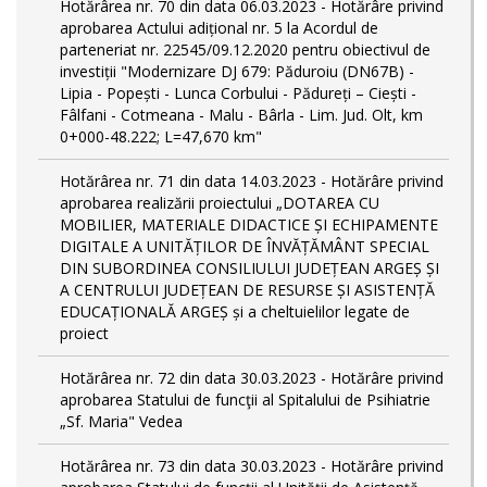
Hotărârea nr. 70 din data 06.03.2023 - Hotărâre privind
aprobarea Actului adițional nr. 5 la Acordul de
parteneriat nr. 22545/09.12.2020 pentru obiectivul de
investiții "Modernizare DJ 679: Păduroiu (DN67B) -
Lipia - Popești - Lunca Corbului - Pădureți – Ciești -
Fâlfani - Cotmeana - Malu - Bârla - Lim. Jud. Olt, km
0+000-48.222; L=47,670 km"
Hotărârea nr. 71 din data 14.03.2023 - Hotărâre privind
aprobarea realizării proiectului „DOTAREA CU
MOBILIER, MATERIALE DIDACTICE ȘI ECHIPAMENTE
DIGITALE A UNITĂȚILOR DE ÎNVĂȚĂMÂNT SPECIAL
DIN SUBORDINEA CONSILIULUI JUDEȚEAN ARGEȘ ȘI
A CENTRULUI JUDEȚEAN DE RESURSE ȘI ASISTENȚĂ
EDUCAȚIONALĂ ARGEȘ și a cheltuielilor legate de
proiect
Hotărârea nr. 72 din data 30.03.2023 - Hotărâre privind
aprobarea Statului de funcţii al Spitalului de Psihiatrie
„Sf. Maria" Vedea
Hotărârea nr. 73 din data 30.03.2023 - Hotărâre privind