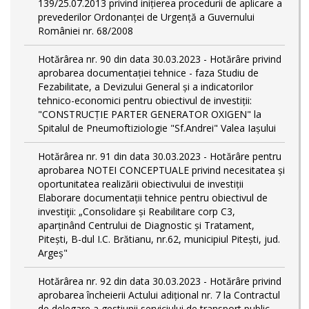
139/25.07.2013 privind inițierea procedurii de aplicare a
prevederilor Ordonanței de Urgență a Guvernului
României nr. 68/2008
Hotărârea nr. 90 din data 30.03.2023 - Hotărâre privind
aprobarea documentației tehnice - faza Studiu de
Fezabilitate, a Devizului General și a indicatorilor
tehnico-economici pentru obiectivul de investiții:
"CONSTRUCȚIE PARTER GENERATOR OXIGEN" la
Spitalul de Pneumoftiziologie "Sf.Andrei" Valea Iașului
Hotărârea nr. 91 din data 30.03.2023 - Hotărâre pentru
aprobarea NOTEI CONCEPTUALE privind necesitatea și
oportunitatea realizării obiectivului de investiții
Elaborare documentații tehnice pentru obiectivul de
investiţii: „Consolidare și Reabilitare corp C3,
aparținând Centrului de Diagnostic și Tratament,
Pitești, B-dul I.C. Brătianu, nr.62, municipiul Pitești, jud.
Argeș"
Hotărârea nr. 92 din data 30.03.2023 - Hotărâre privind
aprobarea încheierii Actului adițional nr. 7 la Contractul
de delegare a gestiunii serviciului de transport public