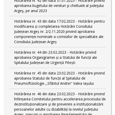
Hotărârea nr. 42 din data 31.01.2023 - Hotărâre privind
aprobarea bugetului de venituri şi cheltuieli al judeţului
Argeş, pe anul 2023
Hotărârea nr. 43 din data 17.02.2023 - Hotărâre pentru
modificarea și completarea Hotărârii Consiliului
Județean Argeș nr. 2/2.11.2020 privind aprobarea
componenței nominale a comisiilor de specialitate ale
Consiliului Județean Argeș
Hotărârea nr. 44 din 23.02.2023 - Hotărâre privind
aprobarea Organigramei și a Statului de funcții ale
Spitalului Județean de Urgență Pitești
Hotărârea nr. 45 din data 23.02.2023 - Hotărâre privind
aprobarea Statului de funcții al Spitalului de
Pneumoftiziologie ,,Sfântul Andrei" Valea Iașului
Hotărârea nr. 46 din data 23.02.2023 - Hotărâre privind
înființarea Comitetului pentru accelerarea procesului de
dezinstituționalizare şi de prevenire a instituționalizării
persoanelor adulte cu dizabilități la nivelul județului
Argeș, precum și aprobarea Regulamentului de