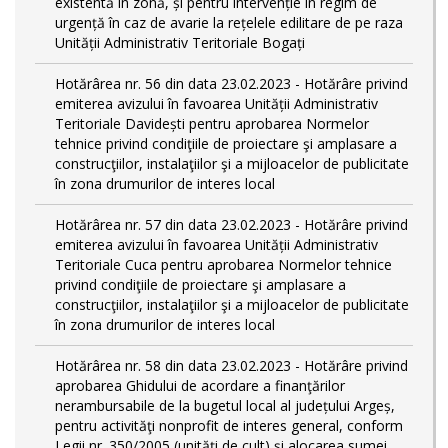
existentă în zonă, și pentru intervenție în regim de
urgență în caz de avarie la rețelele edilitare de pe raza
Unității Administrativ Teritoriale Bogați
Hotărârea nr. 56 din data 23.02.2023 - Hotărâre privind
emiterea avizului în favoarea Unității Administrativ
Teritoriale Davidești pentru aprobarea Normelor
tehnice privind condiţiile de proiectare şi amplasare a
construcţiilor, instalaţiilor şi a mijloacelor de publicitate
în zona drumurilor de interes local
Hotărârea nr. 57 din data 23.02.2023 - Hotărâre privind
emiterea avizului în favoarea Unității Administrativ
Teritoriale Cuca pentru aprobarea Normelor tehnice
privind condiţiile de proiectare şi amplasare a
construcţiilor, instalaţiilor şi a mijloacelor de publicitate
în zona drumurilor de interes local
Hotărârea nr. 58 din data 23.02.2023 - Hotărâre privind
aprobarea Ghidului de acordare a finanţărilor
nerambursabile de la bugetul local al județului Argeș,
pentru activităţi nonprofit de interes general, conform
Legii nr. 350/2005 (unități de cult) și alocarea sumei