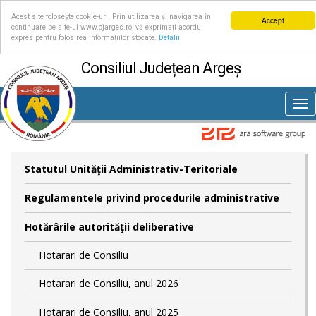
Acest site folosește cookie-uri. Prin utilizarea și navigarea în
Accept
continuare pe site-ul www.cjarges.ro, vă exprimați acordul
expres pentru folosirea informațiilor stocate.
Detalii
Consiliul Județean Argeș
Tog
nav
Statutul Unităţii Administrativ-Teritoriale
Regulamentele privind procedurile administrative
Hotărârile autorităţii deliberative
Hotarari de Consiliu
Hotarari de Consiliu, anul 2026
Hotarari de Consiliu, anul 2025