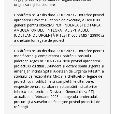
organizare și funcționare
Hotărârea nr. 47 din data 23.02.2023 - Hotărâre privind
aprobarea Proiectului tehnic de execuţie, a Devizului
general pentru obiectivul "EXTINDEREA ȘI DOTAREA
AMBULATORIULUI INTEGRAT AL SPITALULUI
JUDEȚEAN DE URGENȚĂ PITEȘTI" cod SMIS 123890 și
a cheltuielilor legate de proiect
Hotărârea nr. 48 din data 23.02.2023 - Hotărâre pentru
modificarea și completarea Hotărârii Consiliului
Județean Argeș nr. 103/12.04.2018 privind aprobarea
proiectului cu titlul „Extindere și dotare spații urgență și
amenajări incintă Spital Județean de Urgență Pitești", a
studiului de fezabilitate Mixt și a cheltuielilor legate de
proiect, cu modificările și completările ulterioare,
respectiv pentru aprobarea actualizării indicatorilor
tehnico-economici, a Devizului General (faza PT)
actualizat la februarie 2023, a bugetului proiectului,
precum și a surselor de finanțare privind proiectul de
referință