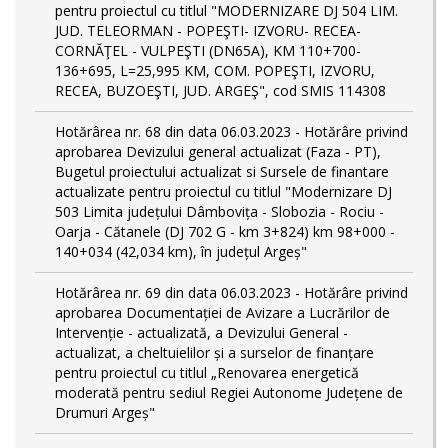
pentru proiectul cu titlul "MODERNIZARE DJ 504 LIM.
JUD. TELEORMAN - POPEŞTI- IZVORU- RECEA-
CORNĂŢEL - VULPEŞTI (DN65A), KM 110+700-
136+695, L=25,995 KM, COM. POPEŞTI, IZVORU,
RECEA, BUZOEŞTI, JUD. ARGEŞ", cod SMIS 114308
Hotărârea nr. 68 din data 06.03.2023 - Hotărâre privind
aprobarea Devizului general actualizat (Faza - PT),
Bugetul proiectului actualizat si Sursele de finantare
actualizate pentru proiectul cu titlul "Modernizare DJ
503 Limita județului Dâmbovița - Slobozia - Rociu -
Oarja - Cătanele (DJ 702 G - km 3+824) km 98+000 -
140+034 (42,034 km), în județul Argeș"
Hotărârea nr. 69 din data 06.03.2023 - Hotărâre privind
aprobarea Documentației de Avizare a Lucrărilor de
Intervenție - actualizată, a Devizului General -
actualizat, a cheltuielilor și a surselor de finanțare
pentru proiectul cu titlul „Renovarea energetică
moderată pentru sediul Regiei Autonome Județene de
Drumuri Argeș"