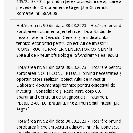
139/25.07.2013 privind inițierea procedurii de aplicare a
prevederilor Ordonanței de Urgență a Guvernului
României nr. 68/2008
Hotărârea nr. 90 din data 30.03.2023 - Hotărâre privind
aprobarea documentației tehnice - faza Studiu de
Fezabilitate, a Devizului General și a indicatorilor
tehnico-economici pentru obiectivul de investiții:
"CONSTRUCȚIE PARTER GENERATOR OXIGEN" la
Spitalul de Pneumoftiziologie "Sf.Andrei" Valea Iașului
Hotărârea nr. 91 din data 30.03.2023 - Hotărâre pentru
aprobarea NOTEI CONCEPTUALE privind necesitatea și
oportunitatea realizării obiectivului de investiții
Elaborare documentații tehnice pentru obiectivul de
investiţii: „Consolidare și Reabilitare corp C3,
aparținând Centrului de Diagnostic și Tratament,
Pitești, B-dul I.C. Brătianu, nr.62, municipiul Pitești, jud.
Argeș"
Hotărârea nr. 92 din data 30.03.2023 - Hotărâre privind
aprobarea încheierii Actului adițional nr. 7 la Contractul
de delegare a gestiunii serviciului de transport public