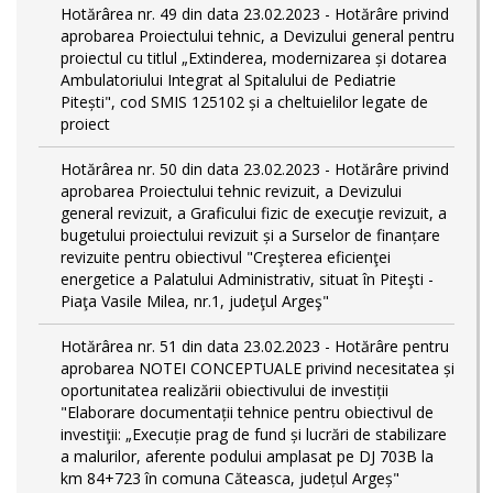
Hotărârea nr. 49 din data 23.02.2023 - Hotărâre privind
aprobarea Proiectului tehnic, a Devizului general pentru
proiectul cu titlul „Extinderea, modernizarea și dotarea
Ambulatoriului Integrat al Spitalului de Pediatrie
Pitești", cod SMIS 125102 și a cheltuielilor legate de
proiect
Hotărârea nr. 50 din data 23.02.2023 - Hotărâre privind
aprobarea Proiectului tehnic revizuit, a Devizului
general revizuit, a Graficului fizic de execuţie revizuit, a
bugetului proiectului revizuit și a Surselor de finanțare
revizuite pentru obiectivul "Creşterea eficienţei
energetice a Palatului Administrativ, situat în Piteşti -
Piaţa Vasile Milea, nr.1, judeţul Argeş"
Hotărârea nr. 51 din data 23.02.2023 - Hotărâre pentru
aprobarea NOTEI CONCEPTUALE privind necesitatea și
oportunitatea realizării obiectivului de investiții
"Elaborare documentații tehnice pentru obiectivul de
investiţii: „Execuție prag de fund și lucrări de stabilizare
a malurilor, aferente podului amplasat pe DJ 703B la
km 84+723 în comuna Căteasca, județul Argeș"