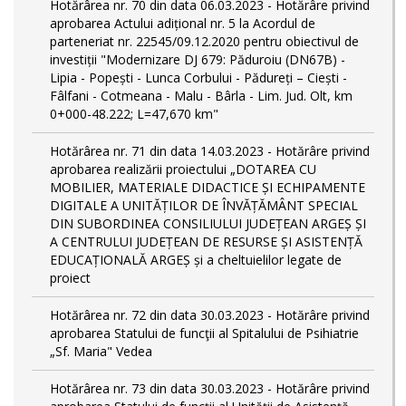
Hotărârea nr. 70 din data 06.03.2023 - Hotărâre privind
aprobarea Actului adițional nr. 5 la Acordul de
parteneriat nr. 22545/09.12.2020 pentru obiectivul de
investiții "Modernizare DJ 679: Păduroiu (DN67B) -
Lipia - Popești - Lunca Corbului - Pădureți – Ciești -
Fâlfani - Cotmeana - Malu - Bârla - Lim. Jud. Olt, km
0+000-48.222; L=47,670 km"
Hotărârea nr. 71 din data 14.03.2023 - Hotărâre privind
aprobarea realizării proiectului „DOTAREA CU
MOBILIER, MATERIALE DIDACTICE ȘI ECHIPAMENTE
DIGITALE A UNITĂȚILOR DE ÎNVĂȚĂMÂNT SPECIAL
DIN SUBORDINEA CONSILIULUI JUDEȚEAN ARGEȘ ȘI
A CENTRULUI JUDEȚEAN DE RESURSE ȘI ASISTENȚĂ
EDUCAȚIONALĂ ARGEȘ și a cheltuielilor legate de
proiect
Hotărârea nr. 72 din data 30.03.2023 - Hotărâre privind
aprobarea Statului de funcţii al Spitalului de Psihiatrie
„Sf. Maria" Vedea
Hotărârea nr. 73 din data 30.03.2023 - Hotărâre privind