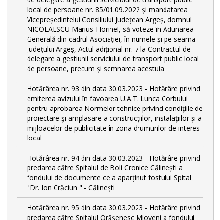
local de persoane nr. 85/01.09.2022 și mandatarea
Vicepreședintelui Consiliului Județean Argeș, domnul
NICOLAESCU Marius-Florinel, să voteze în Adunarea
Generală din cadrul Asociației, în numele și pe seama
Județului Argeș, Actul adițional nr. 7 la Contractul de
delegare a gestiunii serviciului de transport public local
de persoane, precum și semnarea acestuia
Hotărârea nr. 93 din data 30.03.2023 - Hotărâre privind
emiterea avizului în favoarea U.A.T. Lunca Corbului
pentru aprobarea Normelor tehnice privind condiţiile de
proiectare şi amplasare a construcţiilor, instalaţiilor şi a
mijloacelor de publicitate în zona drumurilor de interes
local
Hotărârea nr. 94 din data 30.03.2023 - Hotărâre privind
predarea către Spitalul de Boli Cronice Călinești a
fondului de documente ce a aparținut fostului Spital
"Dr. Ion Crăciun " - Călinești
Hotărârea nr. 95 din data 30.03.2023 - Hotărâre privind
predarea către Spitalul Orășenesc Mioveni a fondului