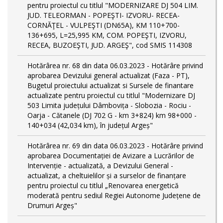
pentru proiectul cu titlul "MODERNIZARE DJ 504 LIM.
JUD. TELEORMAN - POPEŞTI- IZVORU- RECEA-
CORNĂŢEL - VULPEŞTI (DN65A), KM 110+700-
136+695, L=25,995 KM, COM. POPEŞTI, IZVORU,
RECEA, BUZOEŞTI, JUD. ARGEŞ", cod SMIS 114308
Hotărârea nr. 68 din data 06.03.2023 - Hotărâre privind
aprobarea Devizului general actualizat (Faza - PT),
Bugetul proiectului actualizat si Sursele de finantare
actualizate pentru proiectul cu titlul "Modernizare DJ
503 Limita județului Dâmbovița - Slobozia - Rociu -
Oarja - Cătanele (DJ 702 G - km 3+824) km 98+000 -
140+034 (42,034 km), în județul Argeș"
Hotărârea nr. 69 din data 06.03.2023 - Hotărâre privind
aprobarea Documentației de Avizare a Lucrărilor de
Intervenție - actualizată, a Devizului General -
actualizat, a cheltuielilor și a surselor de finanțare
pentru proiectul cu titlul „Renovarea energetică
moderată pentru sediul Regiei Autonome Județene de
Drumuri Argeș"