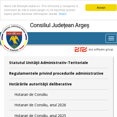
Acest site folosește cookie-uri. Prin utilizarea și navigarea în
Accept
continuare pe site-ul www.cjarges.ro, vă exprimați acordul
expres pentru folosirea informațiilor stocate.
Detalii
Consiliul Județean Argeș
Tog
nav
Statutul Unităţii Administrativ-Teritoriale
Regulamentele privind procedurile administrative
Hotărârile autorităţii deliberative
Hotarari de Consiliu
Hotarari de Consiliu, anul 2026
Hotarari de Consiliu, anul 2025