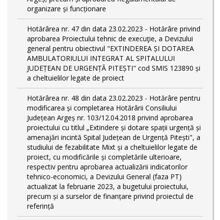
organizare și funcționare
Hotărârea nr. 47 din data 23.02.2023 - Hotărâre privind
aprobarea Proiectului tehnic de execuţie, a Devizului
general pentru obiectivul "EXTINDEREA ȘI DOTAREA
AMBULATORIULUI INTEGRAT AL SPITALULUI
JUDEȚEAN DE URGENȚĂ PITEȘTI" cod SMIS 123890 și
a cheltuielilor legate de proiect
Hotărârea nr. 48 din data 23.02.2023 - Hotărâre pentru
modificarea și completarea Hotărârii Consiliului
Județean Argeș nr. 103/12.04.2018 privind aprobarea
proiectului cu titlul „Extindere și dotare spații urgență și
amenajări incintă Spital Județean de Urgență Pitești", a
studiului de fezabilitate Mixt și a cheltuielilor legate de
proiect, cu modificările și completările ulterioare,
respectiv pentru aprobarea actualizării indicatorilor
tehnico-economici, a Devizului General (faza PT)
actualizat la februarie 2023, a bugetului proiectului,
precum și a surselor de finanțare privind proiectul de
referință