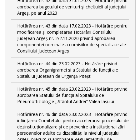
Hotărârea nr. 42 din data 31.01.2023 - Hotărâre privind
aprobarea bugetului de venituri şi cheltuieli al judeţului
Argeş, pe anul 2023
Hotărârea nr. 43 din data 17.02.2023 - Hotărâre pentru
modificarea și completarea Hotărârii Consiliului
Județean Argeș nr. 2/2.11.2020 privind aprobarea
componenței nominale a comisiilor de specialitate ale
Consiliului Județean Argeș
Hotărârea nr. 44 din 23.02.2023 - Hotărâre privind
aprobarea Organigramei și a Statului de funcții ale
Spitalului Județean de Urgență Pitești
Hotărârea nr. 45 din data 23.02.2023 - Hotărâre privind
aprobarea Statului de funcții al Spitalului de
Pneumoftiziologie ,,Sfântul Andrei" Valea Iașului
Hotărârea nr. 46 din data 23.02.2023 - Hotărâre privind
înființarea Comitetului pentru accelerarea procesului de
dezinstituționalizare şi de prevenire a instituționalizării
persoanelor adulte cu dizabilități la nivelul județului
Argeș, precum și aprobarea Regulamentului de