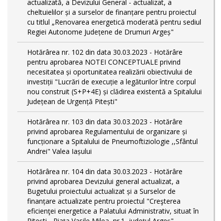
actualizată, a Devizului General - actualizat, a
cheltuielilor și a surselor de finanțare pentru proiectul
cu titlul „Renovarea energetică moderată pentru sediul
Regiei Autonome Județene de Drumuri Argeș"
Hotărârea nr. 102 din data 30.03.2023 - Hotărâre
pentru aprobarea NOTEI CONCEPTUALE privind
necesitatea și oportunitatea realizării obiectivului de
investiții "Lucrări de execuție a legăturilor între corpul
nou construit (S+P+4E) și clădirea existentă a Spitalului
Județean de Urgență Pitești"
Hotărârea nr. 103 din data 30.03.2023 - Hotărâre
privind aprobarea Regulamentului de organizare și
funcționare a Spitalului de Pneumoftiziologie ,,Sfântul
Andrei" Valea Iașului
Hotărârea nr. 104 din data 30.03.2023 - Hotărâre
privind aprobarea Devizului general actualizat, a
Bugetului proiectului actualizat și a Surselor de
finanțare actualizate pentru proiectul "Creşterea
eficienţei energetice a Palatului Administrativ, situat în
Piteşti - Piaţa Vasile Milea, nr.1, judeţul Argeş"