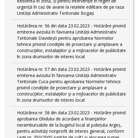
existentă în zonă, și pentru intervenție în regim de
urgență în caz de avarie la rețelele edilitare de pe raza
Unității Administrativ Teritoriale Bogați
Hotărârea nr. 56 din data 23.02.2023 - Hotărâre privind
emiterea avizului în favoarea Unității Administrativ
Teritoriale Davidești pentru aprobarea Normelor
tehnice privind condiţiile de proiectare şi amplasare a
construcţiilor, instalaţiilor şi a mijloacelor de publicitate
în zona drumurilor de interes local
Hotărârea nr. 57 din data 23.02.2023 - Hotărâre privind
emiterea avizului în favoarea Unității Administrativ
Teritoriale Cuca pentru aprobarea Normelor tehnice
privind condiţiile de proiectare şi amplasare a
construcţiilor, instalaţiilor şi a mijloacelor de publicitate
în zona drumurilor de interes local
Hotărârea nr. 58 din data 23.02.2023 - Hotărâre privind
aprobarea Ghidului de acordare a finanţărilor
nerambursabile de la bugetul local al județului Argeș,
pentru activităţi nonprofit de interes general, conform
Legii nr. 350/2005 (unități de cult) și alocarea sumei