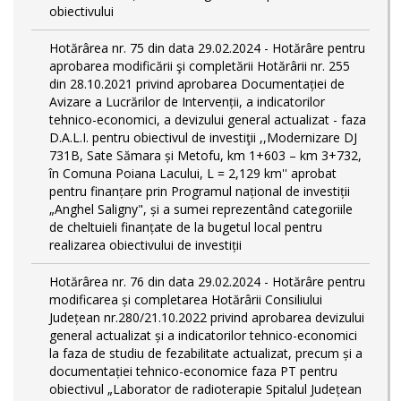
obiectivului
Hotărârea nr. 75 din data 29.02.2024 - Hotărâre pentru
aprobarea modificării şi completării Hotărârii nr. 255
din 28.10.2021 privind aprobarea Documentației de
Avizare a Lucrărilor de Intervenții, a indicatorilor
tehnico-economici, a devizului general actualizat - faza
D.A.L.I. pentru obiectivul de investiţii ,,Modernizare DJ
731B, Sate Sămara și Metofu, km 1+603 – km 3+732,
în Comuna Poiana Lacului, L = 2,129 km'' aprobat
pentru finanțare prin Programul național de investiții
„Anghel Saligny", și a sumei reprezentând categoriile
de cheltuieli finanțate de la bugetul local pentru
realizarea obiectivului de investiții
Hotărârea nr. 76 din data 29.02.2024 - Hotărâre pentru
modificarea și completarea Hotărârii Consiliului
Județean nr.280/21.10.2022 privind aprobarea devizului
general actualizat și a indicatorilor tehnico-economici
la faza de studiu de fezabilitate actualizat, precum și a
documentației tehnico-economice faza PT pentru
obiectivul „Laborator de radioterapie Spitalul Județean