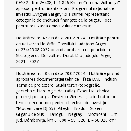
0+582 - Km 2+408, L=1,826 Km, în Comuna Vulturești''
aprobat pentru finanțare prin Programul național de
investiții „Anghel Saligny" și a sumei reprezentând
categoriile de cheltuieli finanțate de la bugetul local
pentru realizarea obiectivului de investiții
Hotărârea nr. 47 din data 20.02.2024 - Hotărâre pentru
actualizarea Hotărârii Consiliului Județean Argeș
nr.234/25.08.2022 privind aprobarea de principiu a
Strategiei de Dezvoltare Durabilă a Județului Argeș
2021 - 2027
Hotărârea nr. 48 din data 20.02.2024 - Hotărâre privind
aprobarea documentației tehnice - faza DALI, inclusiv
Tema de proiectare, Studii teren (topografic,
geotehnic, hidrologic, de trafic), Expertiza tehnica
(drum și poduri), a Devizului General și a indicatorilor
tehnico-economici pentru obiectivul de investiții:
"Modernizare DJ 659: Pitești – Bradu – Suseni –
Gliganu de Sus – Bârlogu – Negrași – Mozăceni – Lim.
Jud. Dâmboviţa, km 0+000 – 58+320, L = 58,320 km"