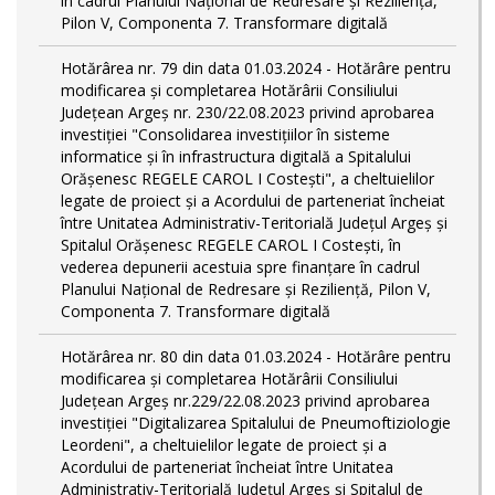
în cadrul Planului Național de Redresare și Reziliență,
Pilon V, Componenta 7. Transformare digitală
Hotărârea nr. 79 din data 01.03.2024 - Hotărâre pentru
modificarea și completarea Hotărârii Consiliului
Județean Argeș nr. 230/22.08.2023 privind aprobarea
investiției "Consolidarea investițiilor în sisteme
informatice și în infrastructura digitală a Spitalului
Orășenesc REGELE CAROL I Costești", a cheltuielilor
legate de proiect și a Acordului de parteneriat încheiat
între Unitatea Administrativ-Teritorială Județul Argeș și
Spitalul Orășenesc REGELE CAROL I Costești, în
vederea depunerii acestuia spre finanțare în cadrul
Planului Național de Redresare și Reziliență, Pilon V,
Componenta 7. Transformare digitală
Hotărârea nr. 80 din data 01.03.2024 - Hotărâre pentru
modificarea și completarea Hotărârii Consiliului
Județean Argeș nr.229/22.08.2023 privind aprobarea
investiției "Digitalizarea Spitalului de Pneumoftiziologie
Leordeni", a cheltuielilor legate de proiect și a
Acordului de parteneriat încheiat între Unitatea
Administrativ-Teritorială Județul Argeș și Spitalul de