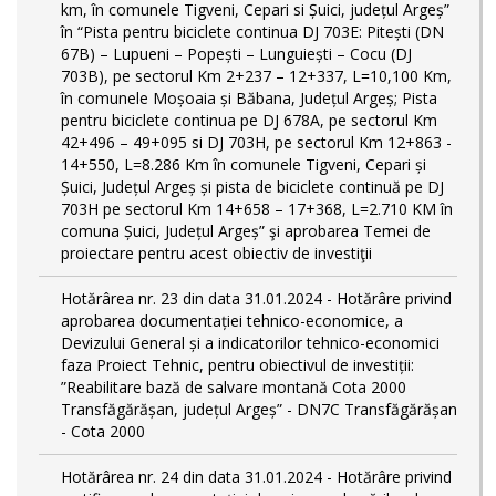
km, în comunele Tigveni, Cepari si Șuici, județul Argeș”
în “Pista pentru biciclete continua DJ 703E: Pitești (DN
67B) – Lupueni – Popești – Lunguiești – Cocu (DJ
703B), pe sectorul Km 2+237 – 12+337, L=10,100 Km,
în comunele Moșoaia și Băbana, Județul Argeș; Pista
pentru biciclete continua pe DJ 678A, pe sectorul Km
42+496 – 49+095 si DJ 703H, pe sectorul Km 12+863 -
14+550, L=8.286 Km în comunele Tigveni, Cepari și
Șuici, Județul Argeș și pista de biciclete continuă pe DJ
703H pe sectorul Km 14+658 – 17+368, L=2.710 KM în
comuna Șuici, Județul Argeș” şi aprobarea Temei de
proiectare pentru acest obiectiv de investiţii
Hotărârea nr. 23 din data 31.01.2024 - Hotărâre privind
aprobarea documentației tehnico-economice, a
Devizului General și a indicatorilor tehnico-economici
faza Proiect Tehnic, pentru obiectivul de investiții:
”Reabilitare bază de salvare montană Cota 2000
Transfăgărășan, județul Argeș” - DN7C Transfăgărășan
- Cota 2000
Hotărârea nr. 24 din data 31.01.2024 - Hotărâre privind