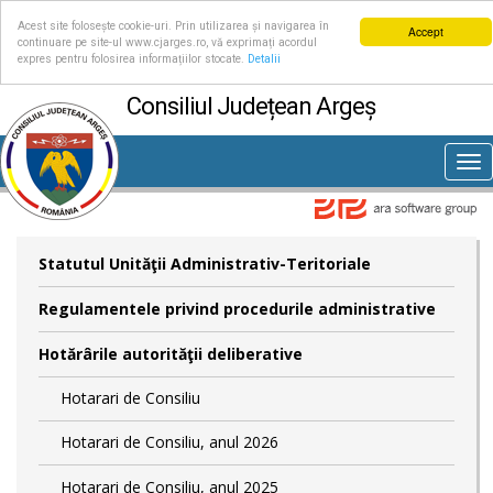
Acest site folosește cookie-uri. Prin utilizarea și navigarea în
Accept
continuare pe site-ul www.cjarges.ro, vă exprimați acordul
expres pentru folosirea informațiilor stocate.
Detalii
Consiliul Județean Argeș
Tog
nav
Statutul Unităţii Administrativ-Teritoriale
Regulamentele privind procedurile administrative
Hotărârile autorităţii deliberative
Hotarari de Consiliu
Hotarari de Consiliu, anul 2026
Hotarari de Consiliu, anul 2025