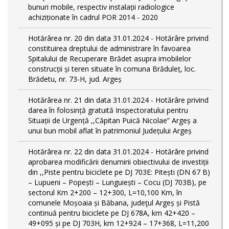
bunuri mobile, respectiv instalații radiologice
achiziționate în cadrul POR 2014 - 2020
Hotărârea nr. 20 din data 31.01.2024 - Hotărâre privind
constituirea dreptului de administrare în favoarea
Spitalului de Recuperare Brădet asupra imobilelor
construcții și teren situate în comuna Brăduleț, loc.
Brădetu, nr. 73-H, jud. Argeș
Hotărârea nr. 21 din data 31.01.2024 - Hotărâre privind
darea în folosință gratuită Inspectoratului pentru
Situații de Urgență ,,Căpitan Puică Nicolae” Argeș a
unui bun mobil aflat în patrimoniul Județului Argeș
Hotărârea nr. 22 din data 31.01.2024 - Hotărâre privind
aprobarea modificării denumirii obiectivului de investiții
din ,,Piste pentru biciclete pe DJ 703E: Pitești (DN 67 B)
– Lupueni – Popești – Lunguiești – Cocu (DJ 703B), pe
sectorul Km 2+200 – 12+300, L=10,100 Km, în
comunele Moșoaia și Băbana, judeţul Argeș și Pistă
continuă pentru biciclete pe DJ 678A, km 42+420 –
49+095 și pe DJ 703H, km 12+924 – 17+368, L=11,200