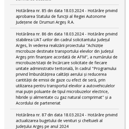
Hotărârea nr. 85 din data 18.03.2024 - Hotărâre privind
aprobarea Statului de funcţii al Regiei Autonome
Județene de Drumuri Argeș R.A.
Hotărârea nr. 86 din data 18.03.2024 - Hotărâre privind
stabilirea UAT-urilor din cadrul solicitantului Județul
Arges, în vederea realizării proiectului "Achiziție
microbuze destinate transportului elevilor din Județul
Argeș prin finanțare acordată de AFM", a numărului de
microbuze/stații de încărcare solicitate de fiecare
unitate administrativ teritorială, în cadrul "Programului
privind îmbunătățirea calității aerului și reducerea
cantității de emisii de gaze cu efect de seră, prin
utilizarea pentru transportul elevilor a autovehiculelor
mai puțin poluante de tipul microbuzelor electrice,
hibride și alimentate cu gaz natural comprimat" și a
Acordului de parteneriat
Hotărârea nr. 87 din data 18.03.2024 - Hotărâre privind
actualizarea bugetului de venituri și cheltuieli al
Județului Argeș pe anul 2024