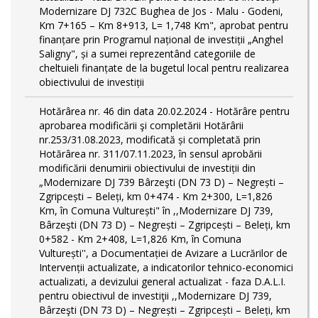
Modernizare DJ 732C Bughea de Jos - Malu - Godeni,
Km 7+165 – Km 8+913, L= 1,748 Km", aprobat pentru
finanțare prin Programul național de investiții „Anghel
Saligny", și a sumei reprezentând categoriile de
cheltuieli finanțate de la bugetul local pentru realizarea
obiectivului de investiții
Hotărârea nr. 46 din data 20.02.2024 - Hotărâre pentru
aprobarea modificării şi completării Hotărârii
nr.253/31.08.2023, modificată și completată prin
Hotărârea nr. 311/07.11.2023, în sensul aprobării
modificării denumirii obiectivului de investiții din
„Modernizare DJ 739 Bârzeşti (DN 73 D) – Negrești –
Zgripcești – Beleți, km 0+474 - Km 2+300, L=1,826
Km, în Comuna Vulturești" în ,,Modernizare DJ 739,
Bârzeşti (DN 73 D) – Negrești – Zgripcești – Beleți, km
0+582 - Km 2+408, L=1,826 Km, în Comuna
Vulturești'', a Documentației de Avizare a Lucrărilor de
Intervenții actualizate, a indicatorilor tehnico-economici
actualizati, a devizului general actualizat - faza D.A.L.I.
pentru obiectivul de investiţii ,,Modernizare DJ 739,
Bârzeşti (DN 73 D) – Negrești – Zgripcești – Beleți, km