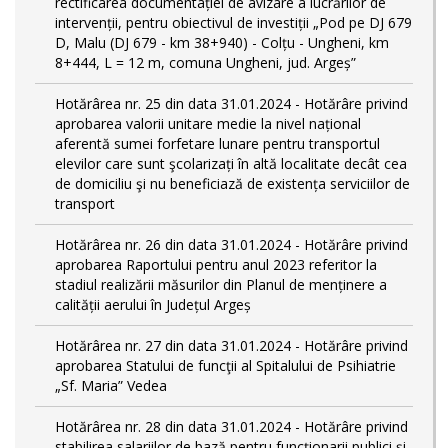
rectificarea documentației de avizare a lucrărilor de
intervenții, pentru obiectivul de investiții „Pod pe DJ 679
D, Malu (DJ 679 - km 38+940) - Colțu - Ungheni, km
8+444, L = 12 m, comuna Ungheni, jud. Argeș”
Hotărârea nr. 25 din data 31.01.2024 - Hotărâre privind
aprobarea valorii unitare medie la nivel național
aferentă sumei forfetare lunare pentru transportul
elevilor care sunt şcolarizați în altă localitate decât cea
de domiciliu şi nu beneficiază de existența serviciilor de
transport
Hotărârea nr. 26 din data 31.01.2024 - Hotărâre privind
aprobarea Raportului pentru anul 2023 referitor la
stadiul realizării măsurilor din Planul de menținere a
calității aerului în Județul Argeș
Hotărârea nr. 27 din data 31.01.2024 - Hotărâre privind
aprobarea Statului de funcţii al Spitalului de Psihiatrie
„Sf. Maria” Vedea
Hotărârea nr. 28 din data 31.01.2024 - Hotărâre privind
stabilirea salariilor de bază pentru funcționarii publici și