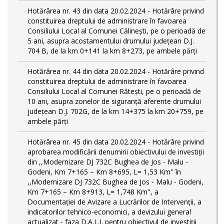
Hotărârea nr. 43 din data 20.02.2024 - Hotărâre privind
constituirea dreptului de administrare în favoarea
Consiliului Local al Comunei Călinești, pe o perioadă de
5 ani, asupra acostamentului drumului județean D.J.
704 B, de la km 0+141 la km 8+273, pe ambele părți
Hotărârea nr. 44 din data 20.02.2024 - Hotărâre privind
constituirea dreptului de administrare în favoarea
Consiliului Local al Comunei Rătești, pe o perioadă de
10 ani, asupra zonelor de siguranță aferente drumului
județean D.J. 702G, de la km 14+375 la km 20+759, pe
ambele părți
Hotărârea nr. 45 din data 20.02.2024 - Hotărâre privind
aprobarea modificării denumirii obiectivului de investiții
din ,,Modernizare DJ 732C Bughea de Jos - Malu -
Godeni, Km 7+165 – Km 8+695, L= 1,53 Km'' în
,,Modernizare DJ 732C Bughea de Jos - Malu - Godeni,
Km 7+165 – Km 8+913, L= 1,748 Km", a
Documentației de Avizare a Lucrărilor de Intervenții, a
indicatorilor tehnico-economici, a devizului general
actualizat - faza D.A.L.I. pentru obiectivul de investiţii