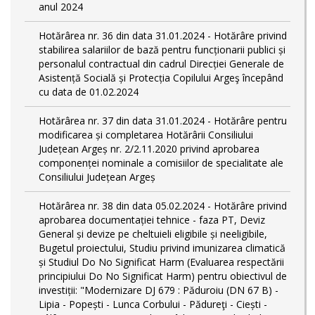
anul 2024
Hotărârea nr. 36 din data 31.01.2024 - Hotărâre privind
stabilirea salariilor de bază pentru funcționarii publici și
personalul contractual din cadrul Direcției Generale de
Asistență Socială și Protecția Copilului Argeş începând
cu data de 01.02.2024
Hotărârea nr. 37 din data 31.01.2024 - Hotărâre pentru
modificarea și completarea Hotărârii Consiliului
Județean Argeș nr. 2/2.11.2020 privind aprobarea
componenței nominale a comisiilor de specialitate ale
Consiliului Județean Argeș
Hotărârea nr. 38 din data 05.02.2024 - Hotărâre privind
aprobarea documentației tehnice - faza PT, Deviz
General și devize pe cheltuieli eligibile și neeligibile,
Bugetul proiectului, Studiu privind imunizarea climatică
și Studiul Do No Significat Harm (Evaluarea respectării
principiului Do No Significat Harm) pentru obiectivul de
investiții: "Modernizare DJ 679 : Păduroiu (DN 67 B) -
Lipia - Popești - Lunca Corbului - Pădureţi - Ciești -