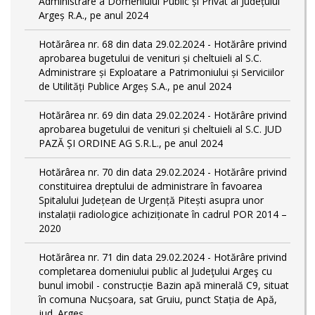
Administrare a Domeniului Public și Privat al Județului
Argeș R.A., pe anul 2024
Hotărârea nr. 68 din data 29.02.2024 - Hotărâre privind
aprobarea bugetului de venituri și cheltuieli al S.C.
Administrare și Exploatare a Patrimoniului și Serviciilor
de Utilități Publice Argeș S.A., pe anul 2024
Hotărârea nr. 69 din data 29.02.2024 - Hotărâre privind
aprobarea bugetului de venituri și cheltuieli al S.C. JUD
PAZĂ ȘI ORDINE AG S.R.L., pe anul 2024
Hotărârea nr. 70 din data 29.02.2024 - Hotărâre privind
constituirea dreptului de administrare în favoarea
Spitalului Județean de Urgență Pitești asupra unor
instalații radiologice achiziționate în cadrul POR 2014 –
2020
Hotărârea nr. 71 din data 29.02.2024 - Hotărâre privind
completarea domeniului public al Judeţului Argeş cu
bunul imobil - construcție Bazin apă minerală C9, situat
în comuna Nucșoara, sat Gruiu, punct Stația de Apă,
jud. Argeș