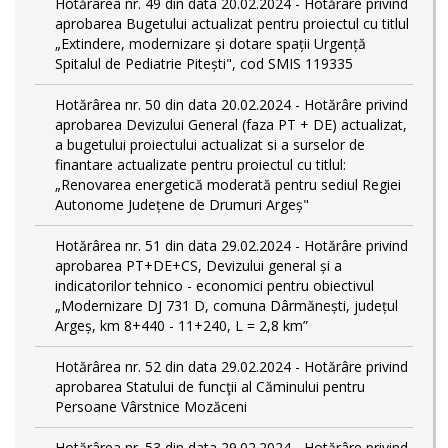
Hotărârea nr. 49 din data 20.02.2024 - Hotărâre privind
aprobarea Bugetului actualizat pentru proiectul cu titlul
„Extindere, modernizare și dotare spații Urgență
Spitalul de Pediatrie Pitești", cod SMIS 119335
Hotărârea nr. 50 din data 20.02.2024 - Hotărâre privind
aprobarea Devizului General (faza PT + DE) actualizat,
a bugetului proiectului actualizat si a surselor de
finantare actualizate pentru proiectul cu titlul:
„Renovarea energetică moderată pentru sediul Regiei
Autonome Județene de Drumuri Argeș"
Hotărârea nr. 51 din data 29.02.2024 - Hotărâre privind
aprobarea PT+DE+CS, Devizului general și a
indicatorilor tehnico - economici pentru obiectivul
„Modernizare DJ 731 D, comuna Dârmănești, județul
Argeș, km 8+440 - 11+240, L = 2,8 km”
Hotărârea nr. 52 din data 29.02.2024 - Hotărâre privind
aprobarea Statului de funcţii al Căminului pentru
Persoane Vârstnice Mozăceni
Hotărârea nr. 53 din data 29.02.2024 - Hotărâre privind