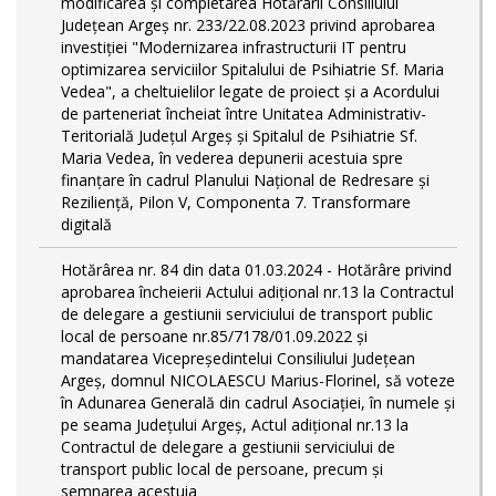
modificarea și completarea Hotărârii Consiliului
Județean Argeș nr. 233/22.08.2023 privind aprobarea
investiției "Modernizarea infrastructurii IT pentru
optimizarea serviciilor Spitalului de Psihiatrie Sf. Maria
Vedea", a cheltuielilor legate de proiect și a Acordului
de parteneriat încheiat între Unitatea Administrativ-
Teritorială Județul Argeș și Spitalul de Psihiatrie Sf.
Maria Vedea, în vederea depunerii acestuia spre
finanțare în cadrul Planului Național de Redresare și
Reziliență, Pilon V, Componenta 7. Transformare
digitală
Hotărârea nr. 84 din data 01.03.2024 - Hotărâre privind
aprobarea încheierii Actului adițional nr.13 la Contractul
de delegare a gestiunii serviciului de transport public
local de persoane nr.85/7178/01.09.2022 și
mandatarea Vicepreședintelui Consiliului Județean
Argeș, domnul NICOLAESCU Marius-Florinel, să voteze
în Adunarea Generală din cadrul Asociației, în numele și
pe seama Județului Argeș, Actul adițional nr.13 la
Contractul de delegare a gestiunii serviciului de
transport public local de persoane, precum și
semnarea acestuia