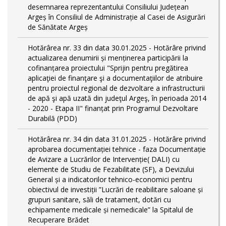
desemnarea reprezentantului Consiliului Județean
Argeș în Consiliul de Administrație al Casei de Asigurări
de Sănătate Argeș
Hotărârea nr. 33 din data 30.01.2025 - Hotărâre privind
actualizarea denumirii și menținerea participării la
cofinanțarea proiectului "Sprijin pentru pregătirea
aplicaţiei de finanţare şi a documentaţiilor de atribuire
pentru proiectul regional de dezvoltare a infrastructurii
de apă şi apă uzată din judeţul Argeş, în perioada 2014
- 2020 - Etapa II" finanțat prin Programul Dezvoltare
Durabilă (PDD)
Hotărârea nr. 34 din data 31.01.2025 - Hotărâre privind
aprobarea documentației tehnice - faza Documentație
de Avizare a Lucrărilor de Intervenție( DALI) cu
elemente de Studiu de Fezabilitate (SF), a Devizului
General și a indicatorilor tehnico-economici pentru
obiectivul de investiții ”Lucrări de reabilitare saloane și
grupuri sanitare, săli de tratament, dotări cu
echipamente medicale și nemedicale” la Spitalul de
Recuperare Brădet