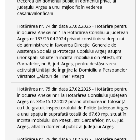
trecerea din domeniul public în domeniul privat al
Județului Argeș a unui mijloc fix în vederea
casării/valorificării
Hotărârea nr. 74 din data 27.02.2025 - Hotărâre pentru
înlocuirea Anexei nr. 1 la Hotărârea Consiliului Județean
Argeș nr.133/25.04.2024 privind constituirea dreptului
de administrare în favoarea Direcției Generale de
Asistență Socială și Protecția Copilului Argeș asupra
unor spații situate în incinta imobilului din Pitești, str.
Garoafelor, nr. 6, jud. Argeș, pentru desfășurarea
activității Unității de Îngrijire la Domiciliu a Persoanelor
Vârstnice ,,Alături de Tine" Pitești
Hotărârea nr. 75 din data 27.02.2025 - Hotărâre pentru
înlocuirea Anexei nr.1 la Hotărârea Consiliului Județean
Argeș nr. 345/15.12.2022 privind atribuirea în folosință
cu titlu gratuit Inspectoratului de Poliție Județean Argeș
a unui spațiu în suprafață totală de 67,60 mp, situat în
incinta imobilului din Pitești, str. Garoafelor, nr. 6, jud.
Argeș, aflat în domeniul public al Județului Argeș
Hotărârea nr. 76 din data 27.02.2025 - Hotărâre pentru