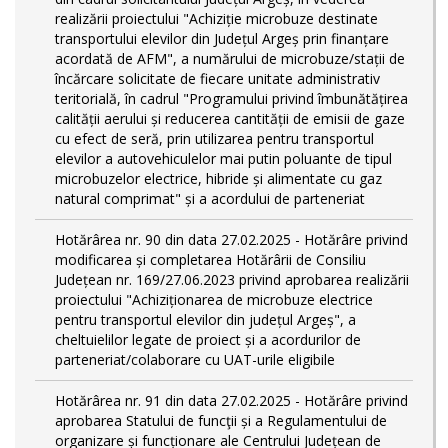
realizării proiectului "Achiziție microbuze destinate
transportului elevilor din Județul Argeș prin finanțare
acordată de AFM", a numărului de microbuze/stații de
încărcare solicitate de fiecare unitate administrativ
teritorială, în cadrul "Programului privind îmbunătățirea
calității aerului și reducerea cantității de emisii de gaze
cu efect de seră, prin utilizarea pentru transportul
elevilor a autovehiculelor mai putin poluante de tipul
microbuzelor electrice, hibride și alimentate cu gaz
natural comprimat" și a acordului de parteneriat
Hotărârea nr. 90 din data 27.02.2025 - Hotărâre privind
modificarea și completarea Hotărârii de Consiliu
Județean nr. 169/27.06.2023 privind aprobarea realizării
proiectului "Achiziționarea de microbuze electrice
pentru transportul elevilor din județul Argeș", a
cheltuielilor legate de proiect și a acordurilor de
parteneriat/colaborare cu UAT-urile eligibile
Hotărârea nr. 91 din data 27.02.2025 - Hotărâre privind
aprobarea Statului de funcţii și a Regulamentului de
organizare și funcționare ale Centrului Județean de