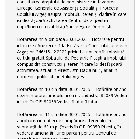
constituirea dreptului de administrare în favoarea
Direcției Generale de Asistență Socială și Protecția
Copilului Argeș asupra imobilului teren și clădire în care
își desfășoară activitatea Centrul de Zi pentru
copii/tineri cu dizabilități Șanse Egale Domnești
Hotărârea nr. 9 din data 30.01.2025 - Hotărâre pentru
înlocuirea Anexei nr. 1 la Hotărârea Consiliului Județean
Argeș nr. 346/15.12.2022 privind atribuirea în folosință
cu titlu gratuit Spitalului de Pediatrie Pitești a imobilului
compus din construcții și teren în care își desfășoară
activitatea, situat în Pitești, str. Dacia nr. 1, aflat în
domeniul public al Județului Argeș
Hotărârea nr. 10 din data 30.01.2025 - Hotărâre privind
dezmembrarea imobilului cu nr. cadastral 82039 Vedea
înscris în C.F. 82039 Vedea, în două loturi
Hotărârea nr. 11 din data 30.01.2025 - Hotărâre privind
aprobarea intenției de cumpărare a terenului în
suprafață de 68 m.p. (înscris în C.F. 99359 Pitești), în
vederea amenajării unei parcări pentru Centrul de