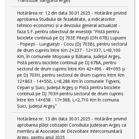
Transfuzie Sanguină Argeș
Hotărârea nr. 12 din data 30.01.2025 - Hotărâre privind
aprobarea Studiului de fezabilitate, a indicatorilor
tehnico-economici și a devizului general actualizat -
faza S.F. pentru obiectivul de investiţii "Pistă pentru
biciclete continuă pe DJ 703E Piteşti (DN 67B) Lupueni
- Popeşti - Lunguieşti - Cocu (DJ 703B), pentru sectorul
de drum cuprins între Km 2+237 - 12+337, L=l0,100
Km, în comunele Moşoaia şi Băbana, Judeţul Argeş,
Pistă pentru biciclete continuă pe DJ 678A, pentru
sectorul de drum cuprins între Km 42+496 - 49+095 și
pe DJ 703H, pentru sectorul de drum cuprins între Km
12+863 - 14+550, L=8,286 Km în comunele Tigveni,
Cepari și Șuici, Judeţul Argeş și Pistă pentru biciclete
continuă pe DJ 703H pentru sectorul de drum cuprins
între Km 14+658 - 17+368, L=2,710 Km în comuna
Șuici, Județul Argeş"
Hotărârea nr. 13 din data 30.01.2025 - Hotărâre privind
aprobarea plății cotizației Consiliului Județean Argeș ca
membru al Asociației de Dezvoltare Intercomunitară
Argeș, pentru anul 2025