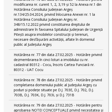
modificarea nr. curent 1, 2, 3,19 și 52 la Anexa nr.1 din
Hotărârea Consiliului Județean Argeș
nr.134/25.04.2024, privind înlocuirea Anexei nr. 1 la
Hotărârea Consiliului Județean Argeș nr.
348/15.12.2022 privind constituirea dreptului de
administrare în favoarea Spitalului Județean de Urgență
Pitești asupra imobilelor construcții și terenuri,
necesare desfășurării activității, aflate în domeniul
public al Județului Argeș
Hotărârea nr. 77 din data 27.02.2025 - Hotărâre privind
dezmembrarea în cinci loturi a imobilului cu nr.
cadastral 80312 - Cocu, înscris Cartea Funciară nr.
80312 - UAT Cocu
Hotărârea nr. 78 din data 27.02.2025 - Hotărâre privind
completarea domeniului public al Judeţului Argeş cu
poduri și podețe situate pe D.J. 703E, D.J. 702, D.J.
703B, D.J. 703K, D.J. 703L și D.J. 731B
Hotărârea nr. 79 din data 27.02.2025 - Hotărâre pentru
aprobarea NOTEI CONCEPTUALE privind necesitatea și