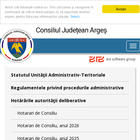
Acest site folosește cookie-uri. Prin utilizarea și navigarea în
Accept
continuare pe site-ul www.cjarges.ro, vă exprimați acordul
expres pentru folosirea informațiilor stocate.
Detalii
Consiliul Județean Argeș
Tog
nav
Statutul Unităţii Administrativ-Teritoriale
Regulamentele privind procedurile administrative
Hotărârile autorităţii deliberative
Hotarari de Consiliu
Hotarari de Consiliu, anul 2026
Hotarari de Consiliu, anul 2025