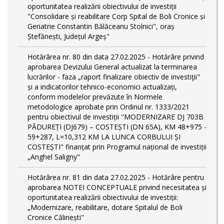
oportunitatea realizării obiectivului de investiții
"Consolidare și reabilitare Corp Spital de Boli Cronice și
Geriatrie Constantin Bălăceanu Stolnici", oraș
Ștefănești, Județul Argeș"
Hotărârea nr. 80 din data 27.02.2025 - Hotărâre privind
aprobarea Devizului General actualizat la terminarea
lucrărilor - faza „raport finalizare obiectiv de investiţii"
și a indicatorilor tehnico-economici actualizați,
conform modelelor prevăzute în Normele
metodologice aprobate prin Ordinul nr. 1333/2021
pentru obiectivul de investiții "MODERNIZARE DJ 703B
PĂDUREȚI (DJ679) – COSTEȘTI (DN 65A), KM 48+975 -
59+287, L=10,312 KM LA LUNCA CORBULUI ȘI
COSTEȘTI" finanțat prin Programul național de investiții
„Anghel Saligny"
Hotărârea nr. 81 din data 27.02.2025 - Hotărâre pentru
aprobarea NOTEI CONCEPTUALE privind necesitatea și
oportunitatea realizării obiectivului de investiții:
„Modernizare, reabilitare, dotare Spitalul de Boli
Cronice Călinești"