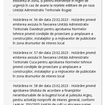
existentă în zonă, și pentru intervenție în regim de
urgență în caz de avarie la rețelele edilitare de pe raza
Unității Administrativ Teritoriale Bogați
Hotărârea nr. 56 din data 23.02.2023 - Hotărâre privind
emiterea avizului în favoarea Unității Administrativ
Teritoriale Davidești pentru aprobarea Normelor
tehnice privind condiţiile de proiectare şi amplasare a
construcţiilor, instalaţiilor şi a mijloacelor de publicitate
în zona drumurilor de interes local
Hotărârea nr. 57 din data 23.02.2023 - Hotărâre privind
emiterea avizului în favoarea Unității Administrativ
Teritoriale Cuca pentru aprobarea Normelor tehnice
privind condiţiile de proiectare şi amplasare a
construcţiilor, instalaţiilor şi a mijloacelor de publicitate
în zona drumurilor de interes local
Hotărârea nr. 58 din data 23.02.2023 - Hotărâre privind
aprobarea Ghidului de acordare a finanţărilor
nerambursabile de la bugetul local al județului Argeș,
pentru activităţi nonprofit de interes general, conform
Legii nr. 350/2005 (unități de cult) și alocarea sumei