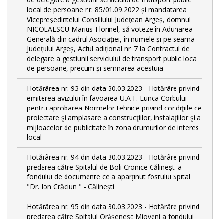
local de persoane nr. 85/01.09.2022 și mandatarea
Vicepreședintelui Consiliului Județean Argeș, domnul
NICOLAESCU Marius-Florinel, să voteze în Adunarea
Generală din cadrul Asociației, în numele și pe seama
Județului Argeș, Actul adițional nr. 7 la Contractul de
delegare a gestiunii serviciului de transport public local
de persoane, precum și semnarea acestuia
Hotărârea nr. 93 din data 30.03.2023 - Hotărâre privind
emiterea avizului în favoarea U.A.T. Lunca Corbului
pentru aprobarea Normelor tehnice privind condiţiile de
proiectare şi amplasare a construcţiilor, instalaţiilor şi a
mijloacelor de publicitate în zona drumurilor de interes
local
Hotărârea nr. 94 din data 30.03.2023 - Hotărâre privind
predarea către Spitalul de Boli Cronice Călinești a
fondului de documente ce a aparținut fostului Spital
"Dr. Ion Crăciun " - Călinești
Hotărârea nr. 95 din data 30.03.2023 - Hotărâre privind
predarea către Spitalul Orășenesc Mioveni a fondului