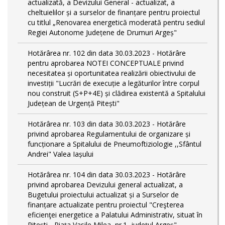
actualizată, a Devizului General - actualizat, a
cheltuielilor și a surselor de finanțare pentru proiectul
cu titlul „Renovarea energetică moderată pentru sediul
Regiei Autonome Județene de Drumuri Argeș"
Hotărârea nr. 102 din data 30.03.2023 - Hotărâre
pentru aprobarea NOTEI CONCEPTUALE privind
necesitatea și oportunitatea realizării obiectivului de
investiții "Lucrări de execuție a legăturilor între corpul
nou construit (S+P+4E) și clădirea existentă a Spitalului
Județean de Urgență Pitești"
Hotărârea nr. 103 din data 30.03.2023 - Hotărâre
privind aprobarea Regulamentului de organizare și
funcționare a Spitalului de Pneumoftiziologie ,,Sfântul
Andrei" Valea Iașului
Hotărârea nr. 104 din data 30.03.2023 - Hotărâre
privind aprobarea Devizului general actualizat, a
Bugetului proiectului actualizat și a Surselor de
finanțare actualizate pentru proiectul "Creşterea
eficienţei energetice a Palatului Administrativ, situat în
Piteşti - Piaţa Vasile Milea, nr.1, judeţul Argeş"