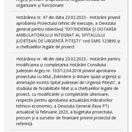
organizare și funcționare
Hotărârea nr. 47 din data 23.02.2023 - Hotărâre privind
aprobarea Proiectului tehnic de execuţie, a Devizului
general pentru obiectivul "EXTINDEREA ȘI DOTAREA
AMBULATORIULUI INTEGRAT AL SPITALULUI
JUDEȚEAN DE URGENȚĂ PITEȘTI" cod SMIS 123890 și
a cheltuielilor legate de proiect
Hotărârea nr. 48 din data 23.02.2023 - Hotărâre pentru
modificarea și completarea Hotărârii Consiliului
Județean Argeș nr. 103/12.04.2018 privind aprobarea
proiectului cu titlul „Extindere și dotare spații urgență și
amenajări incintă Spital Județean de Urgență Pitești", a
studiului de fezabilitate Mixt și a cheltuielilor legate de
proiect, cu modificările și completările ulterioare,
respectiv pentru aprobarea actualizării indicatorilor
tehnico-economici, a Devizului General (faza PT)
actualizat la februarie 2023, a bugetului proiectului,
precum și a surselor de finanțare privind proiectul de
referință