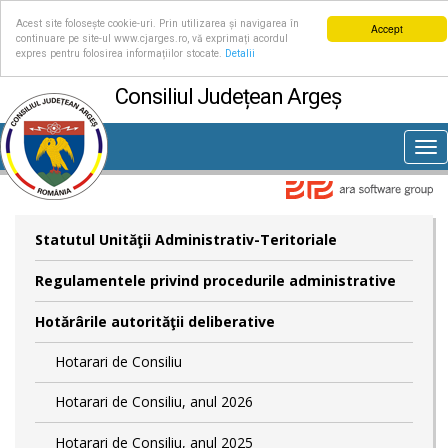
Acest site folosește cookie-uri. Prin utilizarea și navigarea în
Accept
continuare pe site-ul www.cjarges.ro, vă exprimați acordul
expres pentru folosirea informațiilor stocate.
Detalii
Consiliul Județean Argeș
Tog
nav
Statutul Unităţii Administrativ-Teritoriale
Regulamentele privind procedurile administrative
Hotărârile autorităţii deliberative
Hotarari de Consiliu
Hotarari de Consiliu, anul 2026
Hotarari de Consiliu, anul 2025