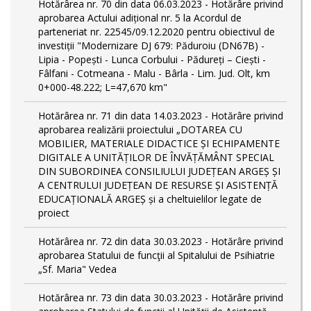
Hotărârea nr. 70 din data 06.03.2023 - Hotărâre privind
aprobarea Actului adițional nr. 5 la Acordul de
parteneriat nr. 22545/09.12.2020 pentru obiectivul de
investiții "Modernizare DJ 679: Păduroiu (DN67B) -
Lipia - Popești - Lunca Corbului - Pădureți – Ciești -
Fâlfani - Cotmeana - Malu - Bârla - Lim. Jud. Olt, km
0+000-48.222; L=47,670 km"
Hotărârea nr. 71 din data 14.03.2023 - Hotărâre privind
aprobarea realizării proiectului „DOTAREA CU
MOBILIER, MATERIALE DIDACTICE ȘI ECHIPAMENTE
DIGITALE A UNITĂȚILOR DE ÎNVĂȚĂMÂNT SPECIAL
DIN SUBORDINEA CONSILIULUI JUDEȚEAN ARGEȘ ȘI
A CENTRULUI JUDEȚEAN DE RESURSE ȘI ASISTENȚĂ
EDUCAȚIONALĂ ARGEȘ și a cheltuielilor legate de
proiect
Hotărârea nr. 72 din data 30.03.2023 - Hotărâre privind
aprobarea Statului de funcţii al Spitalului de Psihiatrie
„Sf. Maria" Vedea
Hotărârea nr. 73 din data 30.03.2023 - Hotărâre privind