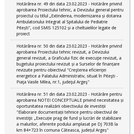
Hotărârea nr. 49 din data 23.02.2023 - Hotărâre privind
aprobarea Proiectului tehnic, a Devizului general pentru
proiectul cu titlul „Extinderea, modernizarea și dotarea
Ambulatoriului Integrat al Spitalului de Pediatrie
Pitești", cod SMIS 125102 și a cheltuielilor legate de
proiect
Hotărârea nr. 50 din data 23.02.2023 - Hotărâre privind
aprobarea Proiectului tehnic revizuit, a Devizului
general revizuit, a Graficului fizic de execuţie revizuit, a
bugetului proiectului revizuit și a Surselor de finanțare
revizuite pentru obiectivul "Creşterea eficienţei
energetice a Palatului Administrativ, situat în Piteşti -
Piaţa Vasile Milea, nr.1, judeţul Argeş"
Hotărârea nr. 51 din data 23.02.2023 - Hotărâre pentru
aprobarea NOTEI CONCEPTUALE privind necesitatea și
oportunitatea realizării obiectivului de investiții
"Elaborare documentații tehnice pentru obiectivul de
investiţii: „Execuție prag de fund și lucrări de stabilizare
a malurilor, aferente podului amplasat pe DJ 703B la
km 84+723 în comuna Căteasca, județul Argeș"