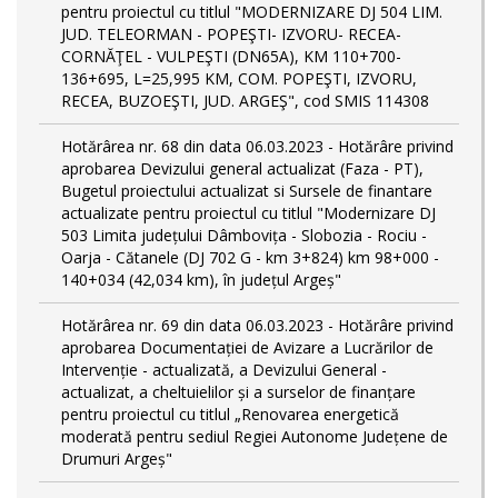
pentru proiectul cu titlul "MODERNIZARE DJ 504 LIM.
JUD. TELEORMAN - POPEŞTI- IZVORU- RECEA-
CORNĂŢEL - VULPEŞTI (DN65A), KM 110+700-
136+695, L=25,995 KM, COM. POPEŞTI, IZVORU,
RECEA, BUZOEŞTI, JUD. ARGEŞ", cod SMIS 114308
Hotărârea nr. 68 din data 06.03.2023 - Hotărâre privind
aprobarea Devizului general actualizat (Faza - PT),
Bugetul proiectului actualizat si Sursele de finantare
actualizate pentru proiectul cu titlul "Modernizare DJ
503 Limita județului Dâmbovița - Slobozia - Rociu -
Oarja - Cătanele (DJ 702 G - km 3+824) km 98+000 -
140+034 (42,034 km), în județul Argeș"
Hotărârea nr. 69 din data 06.03.2023 - Hotărâre privind
aprobarea Documentației de Avizare a Lucrărilor de
Intervenție - actualizată, a Devizului General -
actualizat, a cheltuielilor și a surselor de finanțare
pentru proiectul cu titlul „Renovarea energetică
moderată pentru sediul Regiei Autonome Județene de
Drumuri Argeș"