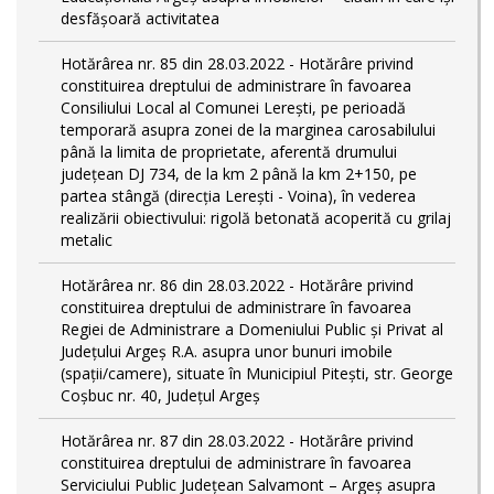
desfășoară activitatea
Hotărârea nr. 85 din 28.03.2022 - Hotărâre privind
constituirea dreptului de administrare în favoarea
Consiliului Local al Comunei Lerești, pe perioadă
temporară asupra zonei de la marginea carosabilului
până la limita de proprietate, aferentă drumului
județean DJ 734, de la km 2 până la km 2+150, pe
partea stângă (direcția Lerești - Voina), în vederea
realizării obiectivului: rigolă betonată acoperită cu grilaj
metalic
Hotărârea nr. 86 din 28.03.2022 - Hotărâre privind
constituirea dreptului de administrare în favoarea
Regiei de Administrare a Domeniului Public și Privat al
Județului Argeș R.A. asupra unor bunuri imobile
(spații/camere), situate în Municipiul Pitești, str. George
Coșbuc nr. 40, Județul Argeș
Hotărârea nr. 87 din 28.03.2022 - Hotărâre privind
constituirea dreptului de administrare în favoarea
Serviciului Public Județean Salvamont – Argeș asupra