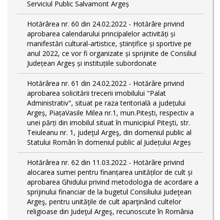
Serviciul Public Salvamont Argeș
Hotărârea nr. 60 din 24.02.2022 - Hotărâre privind
aprobarea calendarului principalelor activități și
manifestări cultural-artistice, științifice și sportive pe
anul 2022, ce vor fi organizate și sprijinite de Consiliul
Județean Argeș și instituțiile subordonate
Hotărârea nr. 61 din 24.02.2022 - Hotărâre privind
aprobarea solicitării trecerii imobilului "Palat
Administrativ", situat pe raza teritorială a județului
Argeș, PiațaVasile Milea nr.1, mun.Pitești, respectiv a
unei părți din imobilul situat în municipiul Piteşti, str.
Teiuleanu nr. 1, judeţul Argeş, din domeniul public al
Statului Român în domeniul public al Județului Argeș
Hotărârea nr. 62 din 11.03.2022 - Hotărâre privind
alocarea sumei pentru finanțarea unităților de cult și
aprobarea Ghidului privind metodologia de acordare a
sprijinului financiar de la bugetul Consiliului Judeţean
Argeş, pentru unităţile de cult aparţinând cultelor
religioase din Judeţul Argeş, recunoscute în România