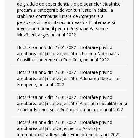
de gradele de dependențǎ ale persoanelor vȃrstnice,
precum și categoriile de venituri luate ȋn calcul la
stabilirea contribuției lunare de ȋntreținere a
persoanelor ce sunt/sau urmeazǎ a fi internate și
ȋngrijite ȋn Căminul pentru Persoane Vârstnice
Mozăceni-Argeș pe anul 2022
Hotărârea nr 5 din 27.01.2022 - Hotărâre privind
aprobarea plății cotizației către Uniunea Națională a
Consiliilor Județene din România, pe anul 2022
Hotărârea nr 6 din 27.01.2022 - Hotărâre privind
aprobarea plății cotizației către Adunarea Regiunilor
Europene, pe anul 2022
Hotărârea nr 7 din 27.01.2022 - Hotărâre privind
aprobarea plății cotizației către Asociația Localităților și
Zonelor Istorice și de Artă din România, pe anul 2022
Hotărârea nr 8 din 27.01.2022 - Hotărâre privind
aprobarea plății cotizației pentru Asociația
Internațională a Regiunilor Francofone pe anul 2022