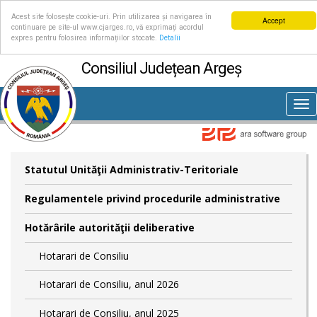
Acest site folosește cookie-uri. Prin utilizarea și navigarea în
Accept
continuare pe site-ul www.cjarges.ro, vă exprimați acordul
expres pentru folosirea informațiilor stocate.
Detalii
Consiliul Județean Argeș
Tog
nav
Statutul Unităţii Administrativ-Teritoriale
Regulamentele privind procedurile administrative
Hotărârile autorităţii deliberative
Hotarari de Consiliu
Hotarari de Consiliu, anul 2026
Hotarari de Consiliu, anul 2025