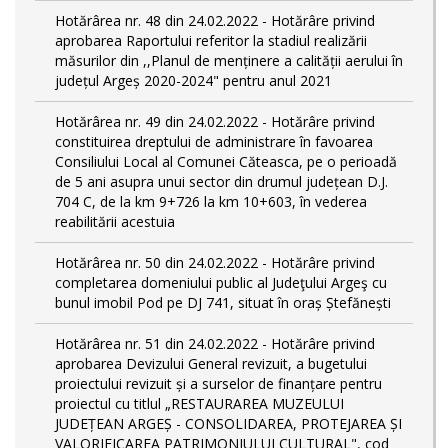
Hotărârea nr. 48 din 24.02.2022 - Hotărâre privind
aprobarea Raportului referitor la stadiul realizării
măsurilor din ,,Planul de menținere a calității aerului în
județul Argeș 2020-2024" pentru anul 2021
Hotărârea nr. 49 din 24.02.2022 - Hotărâre privind
constituirea dreptului de administrare în favoarea
Consiliului Local al Comunei Căteasca, pe o perioadă
de 5 ani asupra unui sector din drumul județean D.J.
704 C, de la km 9+726 la km 10+603, în vederea
reabilitării acestuia
Hotărârea nr. 50 din 24.02.2022 - Hotărâre privind
completarea domeniului public al Judeţului Argeş cu
bunul imobil Pod pe DJ 741, situat în oraș Ștefănești
Hotărârea nr. 51 din 24.02.2022 - Hotărâre privind
aprobarea Devizului General revizuit, a bugetului
proiectului revizuit și a surselor de finanțare pentru
proiectul cu titlul „RESTAURAREA MUZEULUI
JUDEȚEAN ARGEȘ - CONSOLIDAREA, PROTEJAREA ȘI
VALORIFICAREA PATRIMONIULUI CULTURAL", cod