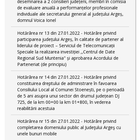
desemnarea a 2 consilieri județeni, membri în comisia
de evaluare anuală a performanțelor profesionale
individuale ale secretarului general al județului Argeș,
domnul Voica Ionel
Hotărârea nr 13 din 27.01.2022 - Hotărâre privind
participarea județului Argeș, în calitate de partener al
liderului de proiect – Serviciul de Telecomunicații
Speciale la realizarea investiției ,,Centrul de Date
Regional Sud Muntenia" și aprobarea Acordului de
Parteneriat (de principiu)
Hotărârea nr 14 din 27.01.2022 - Hotărâre privind
constituirea dreptului de administrare în favoarea
Consiliului Local al Comunei Stoenești, pe o perioadă
de 5 ani asupra unui sector din drumul județean DJ
725, de la km 00+00 la km 01+800, în vederea
reabilitării acestuia
Hotărârea nr 15 din 27.01.2022 - Hotărâre privind
completarea domeniului public al Judeţului Argeş cu
unele bunuri mobile