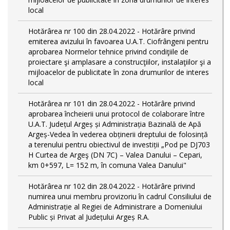
local
Hotărârea nr 100 din 28.04.2022 - Hotărâre privind
emiterea avizului în favoarea U.A.T. Ciofrângeni pentru
aprobarea Normelor tehnice privind condiţiile de
proiectare şi amplasare a construcţiilor, instalaţiilor şi a
mijloacelor de publicitate în zona drumurilor de interes
local
Hotărârea nr 101 din 28.04.2022 - Hotărâre privind
aprobarea încheierii unui protocol de colaborare între
U.A.T. Județul Argeș și Administrația Bazinală de Apă
Argeș-Vedea în vederea obținerii dreptului de folosință
a terenului pentru obiectivul de investiții „Pod pe DJ703
H Curtea de Argeş (DN 7C) – Valea Danului – Cepari,
km 0+597, L= 152 m, în comuna Valea Danului"
Hotărârea nr 102 din 28.04.2022 - Hotărâre privind
numirea unui membru provizoriu în cadrul Consiliului de
Administrație al Regiei de Administrare a Domeniului
Public și Privat al Județului Argeș R.A.