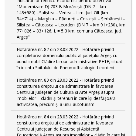
indicatorilor tehnico-economici pentru obiectivul
"Modernizare DJ 703 B Morărești (DN 7 – km
148+980) –Saliștea – Vedea – Lim. Jud. Olt (km
34+714) – Marghia – Pădureți – Costești – Șerbănești –
Siliștea – Căteasca – Leordeni (DN 7 – km 91+230), km
77+826 – 83+126, L = 5,3 km, comuna Căteasca, jud.
Argeș"
Hotărârea nr. 82 din 28.03.2022 - Hotărâre privind
completarea domeniului public al judeţului Argeş cu
bunul imobil Clădire birouri administrative P+1E, situat
în incinta Spitalului de Pneumoftiziologie Leordeni
Hotărârea nr. 83 din 28.03.2022 - Hotărâre privind
constituirea dreptului de administrare în favoarea
Centrului Județean de Cultură și Arte Argeș asupra
imobilelor – clădiri și terenuri în care își desfășoară
activitatea, precum și a unui autoturism
Hotărârea nr. 84 din 28.03.2022 - Hotărâre privind
constituirea dreptului de administrare în favoarea
Centrului Județean de Resurse și Asistență
Educațională Argeș asupra imobilelor – clădiri în care își