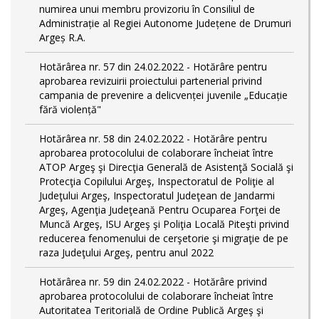
numirea unui membru provizoriu în Consiliul de
Administrație al Regiei Autonome Județene de Drumuri
Argeș R.A.
Hotărârea nr. 57 din 24.02.2022 - Hotărâre pentru
aprobarea revizuirii proiectului partenerial privind
campania de prevenire a delicvenței juvenile „Educație
fără violență"
Hotărârea nr. 58 din 24.02.2022 - Hotărâre pentru
aprobarea protocolului de colaborare încheiat între
ATOP Argeş şi Direcţia Generală de Asistenţă Socială şi
Protecţia Copilului Argeş, Inspectoratul de Poliţie al
Judeţului Argeş, Inspectoratul Judeţean de Jandarmi
Argeş, Agenţia Judeţeană Pentru Ocuparea Forţei de
Muncă Argeş, ISU Argeş şi Poliţia Locală Piteşti privind
reducerea fenomenului de cerşetorie şi migraţie de pe
raza Judeţului Argeş, pentru anul 2022
Hotărârea nr. 59 din 24.02.2022 - Hotărâre privind
aprobarea protocolului de colaborare încheiat între
Autoritatea Teritorială de Ordine Publică Argeş şi