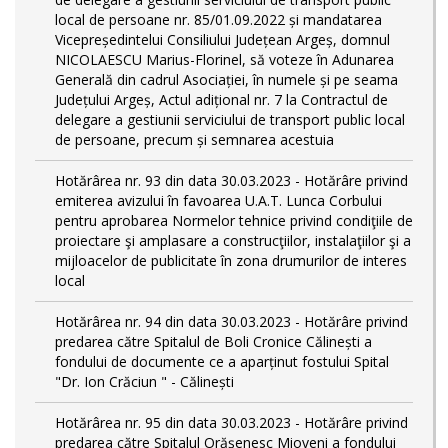
local de persoane nr. 85/01.09.2022 și mandatarea
Vicepreședintelui Consiliului Județean Argeș, domnul
NICOLAESCU Marius-Florinel, să voteze în Adunarea
Generală din cadrul Asociației, în numele și pe seama
Județului Argeș, Actul adițional nr. 7 la Contractul de
delegare a gestiunii serviciului de transport public local
de persoane, precum și semnarea acestuia
Hotărârea nr. 93 din data 30.03.2023 - Hotărâre privind
emiterea avizului în favoarea U.A.T. Lunca Corbului
pentru aprobarea Normelor tehnice privind condiţiile de
proiectare şi amplasare a construcţiilor, instalaţiilor şi a
mijloacelor de publicitate în zona drumurilor de interes
local
Hotărârea nr. 94 din data 30.03.2023 - Hotărâre privind
predarea către Spitalul de Boli Cronice Călinești a
fondului de documente ce a aparținut fostului Spital
"Dr. Ion Crăciun " - Călinești
Hotărârea nr. 95 din data 30.03.2023 - Hotărâre privind
predarea către Spitalul Orășenesc Mioveni a fondului