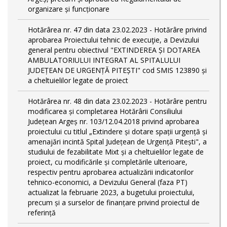
organizare și funcționare
Hotărârea nr. 47 din data 23.02.2023 - Hotărâre privind
aprobarea Proiectului tehnic de execuţie, a Devizului
general pentru obiectivul "EXTINDEREA ȘI DOTAREA
AMBULATORIULUI INTEGRAT AL SPITALULUI
JUDEȚEAN DE URGENȚĂ PITEȘTI" cod SMIS 123890 și
a cheltuielilor legate de proiect
Hotărârea nr. 48 din data 23.02.2023 - Hotărâre pentru
modificarea și completarea Hotărârii Consiliului
Județean Argeș nr. 103/12.04.2018 privind aprobarea
proiectului cu titlul „Extindere și dotare spații urgență și
amenajări incintă Spital Județean de Urgență Pitești", a
studiului de fezabilitate Mixt și a cheltuielilor legate de
proiect, cu modificările și completările ulterioare,
respectiv pentru aprobarea actualizării indicatorilor
tehnico-economici, a Devizului General (faza PT)
actualizat la februarie 2023, a bugetului proiectului,
precum și a surselor de finanțare privind proiectul de
referință