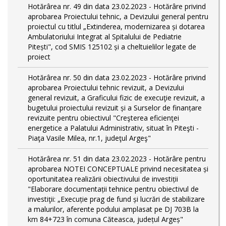
Hotărârea nr. 49 din data 23.02.2023 - Hotărâre privind
aprobarea Proiectului tehnic, a Devizului general pentru
proiectul cu titlul „Extinderea, modernizarea și dotarea
Ambulatoriului Integrat al Spitalului de Pediatrie
Pitești", cod SMIS 125102 și a cheltuielilor legate de
proiect
Hotărârea nr. 50 din data 23.02.2023 - Hotărâre privind
aprobarea Proiectului tehnic revizuit, a Devizului
general revizuit, a Graficului fizic de execuţie revizuit, a
bugetului proiectului revizuit și a Surselor de finanțare
revizuite pentru obiectivul "Creşterea eficienţei
energetice a Palatului Administrativ, situat în Piteşti -
Piaţa Vasile Milea, nr.1, judeţul Argeş"
Hotărârea nr. 51 din data 23.02.2023 - Hotărâre pentru
aprobarea NOTEI CONCEPTUALE privind necesitatea și
oportunitatea realizării obiectivului de investiții
"Elaborare documentații tehnice pentru obiectivul de
investiţii: „Execuție prag de fund și lucrări de stabilizare
a malurilor, aferente podului amplasat pe DJ 703B la
km 84+723 în comuna Căteasca, județul Argeș"