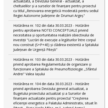
actualizată, a Devizului General - actualizat, a
cheltuielilor și a surselor de finanțare pentru proiectul
cu titlul „Renovarea energetică moderată pentru sediul
Regiei Autonome Județene de Drumuri Argeș"
Hotărârea nr. 102 din data 30.03.2023 - Hotărâre
pentru aprobarea NOTEI CONCEPTUALE privind
necesitatea și oportunitatea realizării obiectivului de
investiții "Lucrări de execuție a legăturilor între corpul
nou construit (S+P+4E) și clădirea existentă a Spitalului
Județean de Urgență Pitești"
Hotărârea nr. 103 din data 30.03.2023 - Hotărâre
privind aprobarea Regulamentului de organizare și
funcționare a Spitalului de Pneumoftiziologie ,,Sfântul
Andrei" Valea Iașului
Hotărârea nr. 104 din data 30.03.2023 - Hotărâre
privind aprobarea Devizului general actualizat, a
Bugetului proiectului actualizat și a Surselor de
finanțare actualizate pentru proiectul "Creşterea
eficienţei energetice a Palatului Administrativ, situat în
Piteşti - Piaţa Vasile Milea, nr.1, judeţul Argeş"