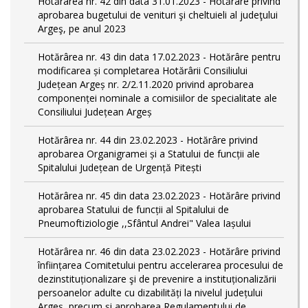
Hotărârea nr. 42 din data 31.01.2023 - Hotărâre privind
aprobarea bugetului de venituri şi cheltuieli al judeţului
Argeş, pe anul 2023
Hotărârea nr. 43 din data 17.02.2023 - Hotărâre pentru
modificarea și completarea Hotărârii Consiliului
Județean Argeș nr. 2/2.11.2020 privind aprobarea
componenței nominale a comisiilor de specialitate ale
Consiliului Județean Argeș
Hotărârea nr. 44 din 23.02.2023 - Hotărâre privind
aprobarea Organigramei și a Statului de funcții ale
Spitalului Județean de Urgență Pitești
Hotărârea nr. 45 din data 23.02.2023 - Hotărâre privind
aprobarea Statului de funcții al Spitalului de
Pneumoftiziologie ,,Sfântul Andrei" Valea Iașului
Hotărârea nr. 46 din data 23.02.2023 - Hotărâre privind
înființarea Comitetului pentru accelerarea procesului de
dezinstituționalizare şi de prevenire a instituționalizării
persoanelor adulte cu dizabilități la nivelul județului
Argeș, precum și aprobarea Regulamentului de