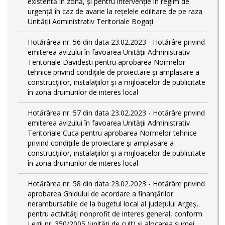
existentă în zonă, și pentru intervenție în regim de
urgență în caz de avarie la rețelele edilitare de pe raza
Unității Administrativ Teritoriale Bogați
Hotărârea nr. 56 din data 23.02.2023 - Hotărâre privind
emiterea avizului în favoarea Unității Administrativ
Teritoriale Davidești pentru aprobarea Normelor
tehnice privind condiţiile de proiectare şi amplasare a
construcţiilor, instalaţiilor şi a mijloacelor de publicitate
în zona drumurilor de interes local
Hotărârea nr. 57 din data 23.02.2023 - Hotărâre privind
emiterea avizului în favoarea Unității Administrativ
Teritoriale Cuca pentru aprobarea Normelor tehnice
privind condiţiile de proiectare şi amplasare a
construcţiilor, instalaţiilor şi a mijloacelor de publicitate
în zona drumurilor de interes local
Hotărârea nr. 58 din data 23.02.2023 - Hotărâre privind
aprobarea Ghidului de acordare a finanţărilor
nerambursabile de la bugetul local al județului Argeș,
pentru activităţi nonprofit de interes general, conform
Legii nr. 350/2005 (unități de cult) și alocarea sumei