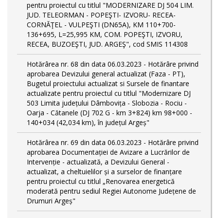
pentru proiectul cu titlul "MODERNIZARE DJ 504 LIM.
JUD. TELEORMAN - POPEŞTI- IZVORU- RECEA-
CORNĂŢEL - VULPEŞTI (DN65A), KM 110+700-
136+695, L=25,995 KM, COM. POPEŞTI, IZVORU,
RECEA, BUZOEŞTI, JUD. ARGEŞ", cod SMIS 114308
Hotărârea nr. 68 din data 06.03.2023 - Hotărâre privind
aprobarea Devizului general actualizat (Faza - PT),
Bugetul proiectului actualizat si Sursele de finantare
actualizate pentru proiectul cu titlul "Modernizare DJ
503 Limita județului Dâmbovița - Slobozia - Rociu -
Oarja - Cătanele (DJ 702 G - km 3+824) km 98+000 -
140+034 (42,034 km), în județul Argeș"
Hotărârea nr. 69 din data 06.03.2023 - Hotărâre privind
aprobarea Documentației de Avizare a Lucrărilor de
Intervenție - actualizată, a Devizului General -
actualizat, a cheltuielilor și a surselor de finanțare
pentru proiectul cu titlul „Renovarea energetică
moderată pentru sediul Regiei Autonome Județene de
Drumuri Argeș"