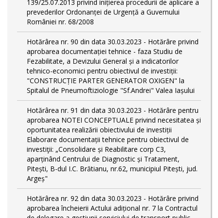
139/25.07.2013 privind inițierea procedurii de aplicare a
prevederilor Ordonanței de Urgență a Guvernului
României nr. 68/2008
Hotărârea nr. 90 din data 30.03.2023 - Hotărâre privind
aprobarea documentației tehnice - faza Studiu de
Fezabilitate, a Devizului General și a indicatorilor
tehnico-economici pentru obiectivul de investiții:
"CONSTRUCȚIE PARTER GENERATOR OXIGEN" la
Spitalul de Pneumoftiziologie "Sf.Andrei" Valea Iașului
Hotărârea nr. 91 din data 30.03.2023 - Hotărâre pentru
aprobarea NOTEI CONCEPTUALE privind necesitatea și
oportunitatea realizării obiectivului de investiții
Elaborare documentații tehnice pentru obiectivul de
investiţii: „Consolidare și Reabilitare corp C3,
aparținând Centrului de Diagnostic și Tratament,
Pitești, B-dul I.C. Brătianu, nr.62, municipiul Pitești, jud.
Argeș"
Hotărârea nr. 92 din data 30.03.2023 - Hotărâre privind
aprobarea încheierii Actului adițional nr. 7 la Contractul
de delegare a gestiunii serviciului de transport public