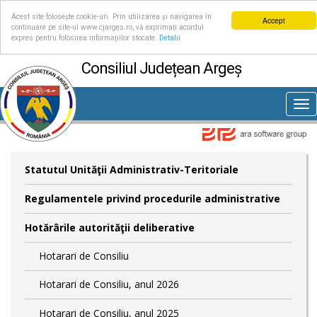
Acest site folosește cookie-uri. Prin utilizarea și navigarea în
Accept
continuare pe site-ul www.cjarges.ro, vă exprimați acordul
expres pentru folosirea informațiilor stocate.
Detalii
Consiliul Județean Argeș
Tog
nav
Statutul Unităţii Administrativ-Teritoriale
Regulamentele privind procedurile administrative
Hotărârile autorităţii deliberative
Hotarari de Consiliu
Hotarari de Consiliu, anul 2026
Hotarari de Consiliu, anul 2025