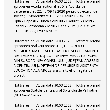
Hotărârea nr. 70 din data 06.03.2023 - Hotărâre privind
aprobarea Actului adițional nr. 5 la Acordul de
parteneriat nr. 22545/09.12.2020 pentru obiectivul de
investiții "Modernizare DJ 679: Păduroiu (DN67B) -
Lipia - Popești - Lunca Corbului - Pădureți – Ciești -
Fâlfani - Cotmeana - Malu - Bârla - Lim. Jud. Olt, km
0+000-48.222; L=47,670 km"
Hotărârea nr. 71 din data 14.03.2023 - Hotărâre privind
aprobarea realizării proiectului „DOTAREA CU
MOBILIER, MATERIALE DIDACTICE ȘI ECHIPAMENTE
DIGITALE A UNITĂȚILOR DE ÎNVĂȚĂMÂNT SPECIAL
DIN SUBORDINEA CONSILIULUI JUDEȚEAN ARGEȘ ȘI
A CENTRULUI JUDEȚEAN DE RESURSE ȘI ASISTENȚĂ
EDUCAȚIONALĂ ARGEȘ și a cheltuielilor legate de
proiect
Hotărârea nr. 72 din data 30.03.2023 - Hotărâre privind
aprobarea Statului de funcţii al Spitalului de Psihiatrie
„Sf. Maria" Vedea
Hotărârea nr. 73 din data 30.03.2023 - Hotărâre privind