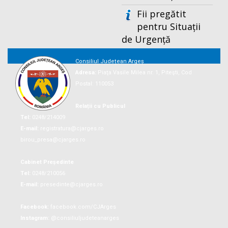
Fii pregătit
pentru Situații
de Urgență
Consiliul Județean Argeș
Adresa:
Piaţa Vasile Milea nr. 1, Piteşti, Cod
Postal: 110053
Relații cu Publicul
Tel:
0248/214009
E-mail:
registratura@cjarges.ro
birou_presa@cjarges.ro
Cabinet Președinte
Tel:
0248/210056
E-mail:
presedinte@cjarges.ro
Facebook:
facebook.com/CJArges
Instagram:
@consiliuljudeteanarges