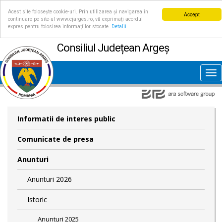
Acest site folosește cookie-uri. Prin utilizarea și navigarea în
Accept
continuare pe site-ul www.cjarges.ro, vă exprimați acordul
expres pentru folosirea informațiilor stocate.
Detalii
Consiliul Județean Argeș
Tog
nav
Informatii de interes public
Comunicate de presa
Anunturi
Anunturi 2026
Istoric
Anunturi 2025