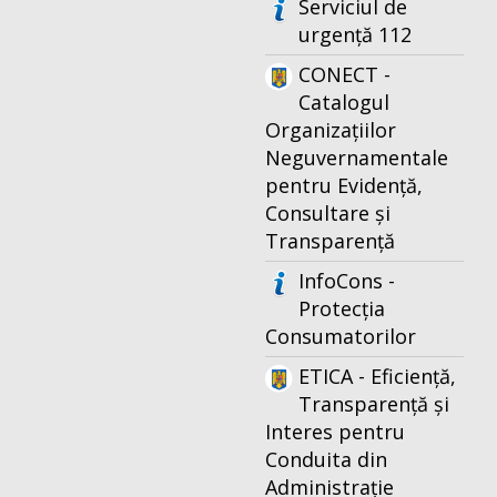
Serviciul de
urgență 112
CONECT -
Catalogul
Organizațiilor
Neguvernamentale
pentru Evidență,
Consultare și
Transparență
InfoCons -
Protecția
Consumatorilor
ETICA - Eficiență,
Transparență și
Interes pentru
Conduita din
Administrație