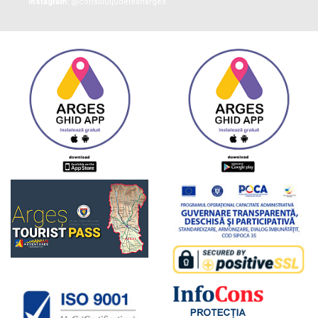
Instagram:
@consiliuljudeteanarges