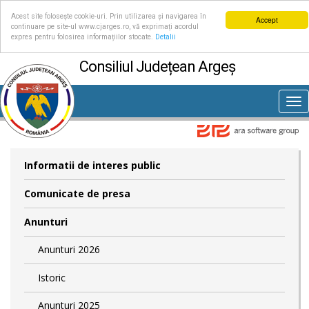
Acest site folosește cookie-uri. Prin utilizarea și navigarea în
Accept
continuare pe site-ul www.cjarges.ro, vă exprimați acordul
expres pentru folosirea informațiilor stocate.
Detalii
Consiliul Județean Argeș
Tog
nav
Informatii de interes public
Comunicate de presa
Anunturi
Anunturi 2026
Istoric
Anunturi 2025