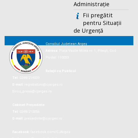
Administrație
Fii pregătit
pentru Situații
de Urgență
Consiliul Județean Argeș
Adresa:
Piaţa Vasile Milea nr. 1, Piteşti, Cod
Postal: 110053
Relații cu Publicul
Tel:
0248/214009
E-mail:
registratura@cjarges.ro
birou_presa@cjarges.ro
Cabinet Președinte
Tel:
0248/210056
E-mail:
presedinte@cjarges.ro
Facebook:
facebook.com/CJArges