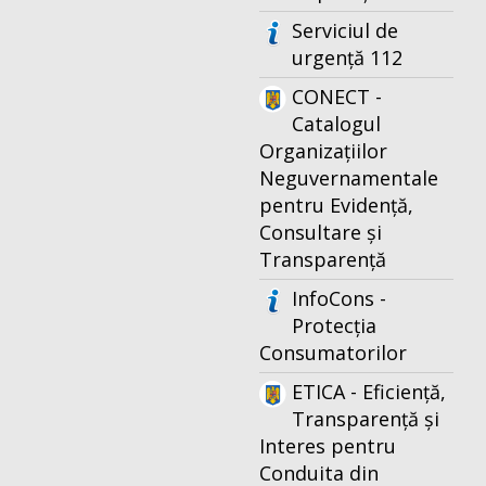
Serviciul de
urgență 112
CONECT -
Catalogul
Organizațiilor
Neguvernamentale
pentru Evidență,
Consultare și
Transparență
InfoCons -
Protecția
Consumatorilor
ETICA - Eficiență,
Transparență și
Interes pentru
Conduita din