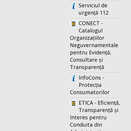
Serviciul de
urgență 112
CONECT -
Catalogul
Organizațiilor
Neguvernamentale
pentru Evidență,
Consultare și
Transparență
InfoCons -
Protecția
Consumatorilor
ETICA - Eficiență,
Transparență și
Interes pentru
Conduita din