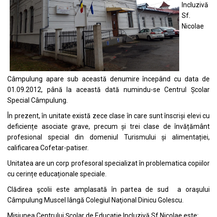
Incluzivă
Sf.
Nicolae
Câmpulung apare sub această denumire începând cu data de
01.09.2012, până la această dată numindu-se Centrul Școlar
Special Câmpulung.
În prezent, în unitate există zece clase în care sunt înscriși elevi cu
deficiențe asociate grave, precum și trei clase de învățământ
profesional special din domeniul Turismului și alimentației,
calificarea Cofetar-patiser.
Unitatea are un corp profesoral specializat în problematica copiilor
cu cerințe educaționale speciale.
Clădirea şcolii este amplasată în partea de sud a oraşului
Câmpulung Muscel lângă Colegiul Naţional Dinicu Golescu.
Misiunea Centrului Şcolar de Educaţie Incluzivă Sf.Nicolae este: