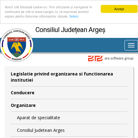
Acest site folosește cookie-uri. Prin utilizarea și navigarea în
Accept
continuare pe site-ul www.cjarges.ro, vă exprimați acordul
expres pentru folosirea informațiilor stocate.
Detalii
Consiliul Județean Argeș
Tog
nav
Legislatie privind organizarea si functionarea
institutiei
Conducere
Organizare
Aparat de specialitate
Consiliul Judetean Arges