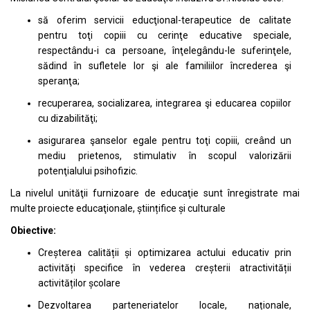
să oferim servicii educţional-terapeutice de calitate
pentru toţi copiii cu cerinţe educative speciale,
respectându-i ca persoane, înţelegându-le suferinţele,
sădind în sufletele lor şi ale familiilor încrederea şi
speranţa;
recuperarea, socializarea, integrarea şi educarea copiilor
cu dizabilităţi;
asigurarea şanselor egale pentru toţi copiii, creând un
mediu prietenos, stimulativ în scopul valorizării
potenţialului psihofizic.
La nivelul unităţii furnizoare de educaţie sunt înregistrate mai
multe proiecte educaţionale, științifice și culturale
Obiective:
Creșterea calității și optimizarea actului educativ prin
activități specifice în vederea creșterii atractivității
activităților școlare
Dezvoltarea parteneriatelor locale, naționale,