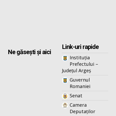
Link-uri rapide
Ne găsești și aici
Instituția
Prefectului –
Județul Argeș
Guvernul
Romaniei
Senat
Camera
Deputaților