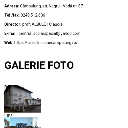
Adresa:
Câmpulung, str. Negru - Vodă nr. 87
Tel./fax:
0248.512.636
Director:
prof.
ALBULEȚ Claudia
E-mail:
centrul_scolarspecial@yahoo.com
Web:
https://cseisfnicolaecampulung.ro/
GALERIE FOTO
0.jpg