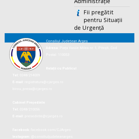
Administrație
Fii pregătit
pentru Situații
de Urgență
Consiliul Județean Argeș
Adresa:
Piaţa Vasile Milea nr. 1, Piteşti, Cod
Postal: 110053
Relații cu Publicul
Tel:
0248/214009
E-mail:
registratura@cjarges.ro
birou_presa@cjarges.ro
Cabinet Președinte
Tel:
0248/210056
E-mail:
presedinte@cjarges.ro
Facebook:
facebook.com/CJArges
Instagram:
@consiliuljudeteanarges