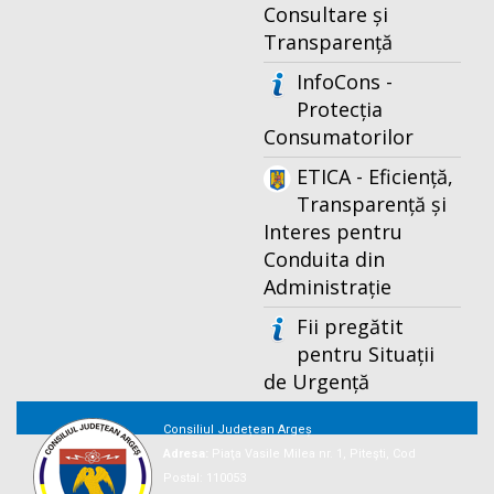
Consultare și
Transparență
InfoCons -
Protecția
Consumatorilor
ETICA - Eficiență,
Transparență și
Interes pentru
Conduita din
Administrație
Fii pregătit
pentru Situații
de Urgență
Consiliul Județean Argeș
Adresa:
Piaţa Vasile Milea nr. 1, Piteşti, Cod
Postal: 110053