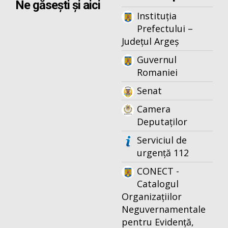
Ne găsești și aici
Instituția
Prefectului –
Județul Argeș
Guvernul
Romaniei
Senat
Camera
Deputaților
Serviciul de
urgență 112
CONECT -
Catalogul
Organizațiilor
Neguvernamentale
pentru Evidență,