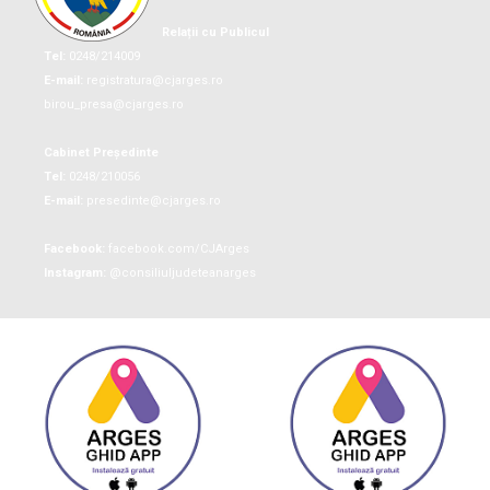
Relații cu Publicul
Tel:
0248/214009
E-mail:
registratura@cjarges.ro
birou_presa@cjarges.ro
Cabinet Președinte
Tel:
0248/210056
E-mail:
presedinte@cjarges.ro
Facebook:
facebook.com/CJArges
Instagram:
@consiliuljudeteanarges