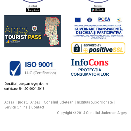
Consiliul Judeţean Argeș deţine
certificare EN ISO 9001:2015
Acasă
|
Județul Argeș
|
Consiliul Județean
|
Instituții Subordonate
|
Servicii Online
|
Contact
Copyright © 2014 Consiliul Județean Argeș