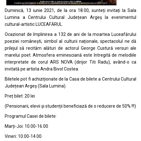
Duminică, 13 iunie 2021, de la ora 18.00, sunteți invitați la Sala
Lumina a Centrului Cultural Județean Argeș la evenimentul
cultural-artistic LUCEAFĂRUL.
Ocazionat de împlinirea a 132 de ani de la moartea Luceafărului
poeziei românești, simbol al culturii naționale, spectacolul ne dă
prilejul să recităm alături de actorul George Custură versuri ale
marelui poet. Atmosfera eminesciană este întregită de melodiile
interpretate de corul ARS NOVA (dirijor Titi Radu), având-o ca
invitată pe artista Andra Bivol Costea.
Biletele pot fi achiziționate de la Casa de bilete a Centrului Cultural
Județean Argeș (Sala Lumina).
Preț bilet: 20 lei
(Pensionarii, elevii și studenții beneficiază de o reducere de 50% !!!)
Programul Casei de bilete:
Marți-Joi: 10.00-16.00
Vineri: 10.00-14.00