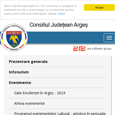
Acest site folosește cookie-uri. Prin utilizarea și navigarea în
Accept
continuare pe site-ul www.cjarges.ro, vă exprimați acordul
expres pentru folosirea informațiilor stocate.
Detalii
Consiliul Județean Argeș
Tog
nav
Prezentare generala
Infoturism
Evenimente
Gala Excelenței în Argeș - 2024
Arhiva evenimente
Programul evenimentelor cultural - artistice în perioada