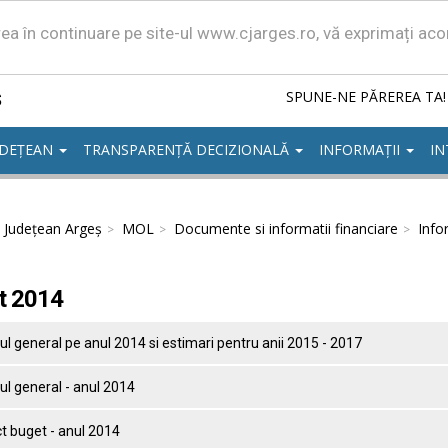
area în continuare pe site-ul www.cjarges.ro, vă exprimați ac
ș
SPUNE-NE PĂREREA TA!
UDEȚEAN
TRANSPARENȚĂ DECIZIONALĂ
INFORMAȚII
IN
l Județean Argeș
MOL
Documente si informatii financiare
Info
t 2014
l general pe anul 2014 si estimari pentru anii 2015 - 2017
l general - anul 2014
t buget - anul 2014