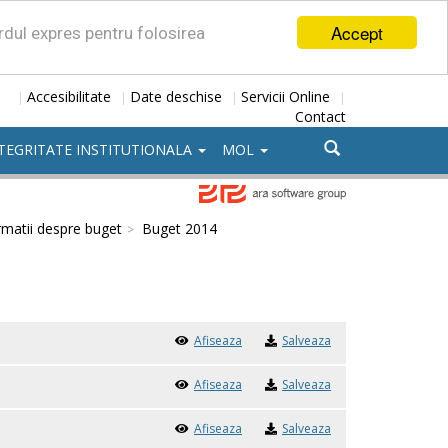
Accept
ordul expres pentru folosirea
Accesibilitate
Date deschise
Servicii Online
|
|
|
|
Contact
TEGRITATE INSTITUTIONALA
MOL
rmatii despre buget
Buget 2014
Afiseaza
Salveaza
Afiseaza
Salveaza
Afiseaza
Salveaza