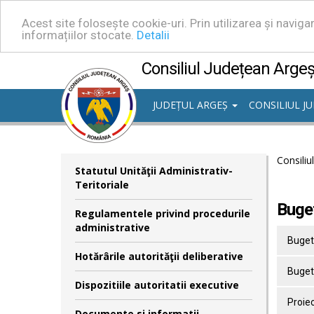
Acest site folosește cookie-uri. Prin utilizarea și navig
informațiilor stocate.
Detalii
Consiliul Județean Arge
JUDEȚUL ARGEȘ
CONSILIUL J
Consiliu
Statutul Unităţii Administrativ-
Teritoriale
Buge
Regulamentele privind procedurile
administrative
Bugetu
Hotărârile autorităţii deliberative
Bugetu
Dispozitiile autoritatii executive
Proiec
Documente si informatii