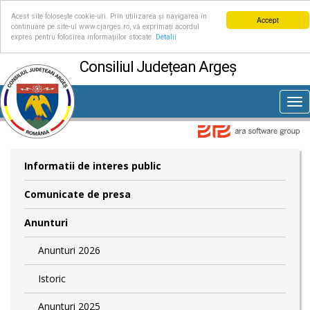
Acest site folosește cookie-uri. Prin utilizarea și navigarea în
Accept
continuare pe site-ul www.cjarges.ro, vă exprimați acordul
expres pentru folosirea informațiilor stocate.
Detalii
Consiliul Județean Argeș
Tog
nav
Informatii de interes public
Comunicate de presa
Anunturi
Anunturi 2026
Istoric
Anunturi 2025