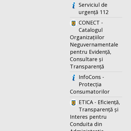
Serviciul de
urgență 112
CONECT -
Catalogul
Organizațiilor
Neguvernamentale
pentru Evidență,
Consultare și
Transparență
InfoCons -
Protecția
Consumatorilor
ETICA - Eficiență,
Transparență și
Interes pentru
Conduita din