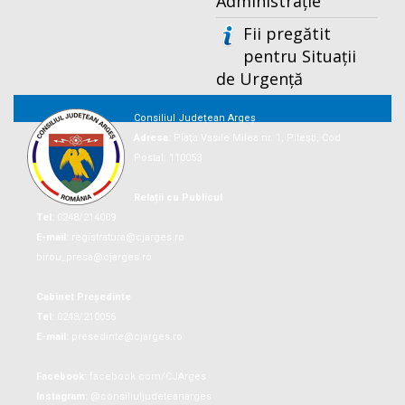
Administrație
Fii pregătit
pentru Situații
de Urgență
Consiliul Județean Argeș
Adresa:
Piaţa Vasile Milea nr. 1, Piteşti, Cod
Postal: 110053
Relații cu Publicul
Tel:
0248/214009
E-mail:
registratura@cjarges.ro
birou_presa@cjarges.ro
Cabinet Președinte
Tel:
0248/210056
E-mail:
presedinte@cjarges.ro
Facebook:
facebook.com/CJArges
Instagram:
@consiliuljudeteanarges