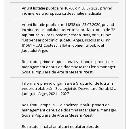
Anunt licitatie publica nr 10766 din 03.07.2020 privind
inchirierea unui spatiu cu destinatie medicala
Anunt licitatie publica nr. 11838 din 23.07.2020, privind
inchirierea imobilului – teren in suprafata totala de 72
mp, situat in Oras Costesti, Strada Pietii, nr. 5, Punct
“Dispensar policlinic”, judetul Arges, inscris in CF nr.
81561 – UAT Costesti, aflat in domeniul public al
Judetului Arges
Rezultatul primei etape a analizarii noului proiect de
management depus de doamna Iagar Elena manager
Scoala Populara de Arte si Meserii Pitesti
Informare privind organizarea Grupurilor de lucru în
vederea elaborării Strategiei de Dezvoltare Durabilă a
Județului Argeș 2021 – 2027
Rezultatul etapei a II - a analizarii noului proiect de
management depus de doamna Iagar Elena, manager
Scoala Populara de Arte si Meserii Pitesti
Rezultatul final al analizarii noului proiect de