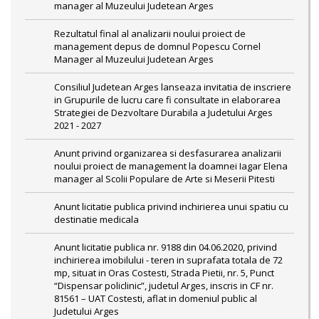
manager al Muzeului Judetean Arges
Rezultatul final al analizarii noului proiect de
management depus de domnul Popescu Cornel
Manager al Muzeului Judetean Arges
Consiliul Judetean Arges lanseaza invitatia de inscriere
in Grupurile de lucru care fi consultate in elaborarea
Strategiei de Dezvoltare Durabila a Judetului Arges
2021 - 2027
Anunt privind organizarea si desfasurarea analizarii
noului proiect de management la doamnei Iagar Elena
manager al Scolii Populare de Arte si Meserii Pitesti
Anunt licitatie publica privind inchirierea unui spatiu cu
destinatie medicala
Anunt licitatie publica nr. 9188 din 04.06.2020, privind
inchirierea imobilului - teren in suprafata totala de 72
mp, situat in Oras Costesti, Strada Pietii, nr. 5, Punct
“Dispensar policlinic”, judetul Arges, inscris in CF nr.
81561 – UAT Costesti, aflat in domeniul public al
Judetului Arges