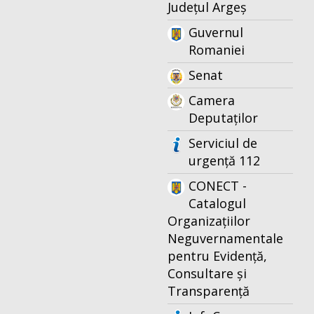
Județul Argeș
Guvernul
Romaniei
Senat
Camera
Deputaților
Serviciul de
urgență 112
CONECT -
Catalogul
Organizațiilor
Neguvernamentale
pentru Evidență,
Consultare și
Transparență