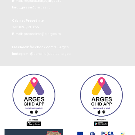
E-mail:
registratura@cjarges.ro
birou_presa@cjarges.ro
Cabinet Președinte
Tel:
0248/210056
E-mail:
presedinte@cjarges.ro
Facebook:
facebook.com/CJArges
Instagram:
@consiliuljudeteanarges