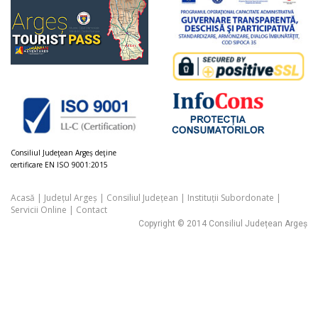
Consiliul Judeţean Argeș deţine
certificare EN ISO 9001:2015
Acasă
|
Județul Argeș
|
Consiliul Județean
|
Instituții Subordonate
|
Servicii Online
|
Contact
Copyright © 2014 Consiliul Județean Argeș