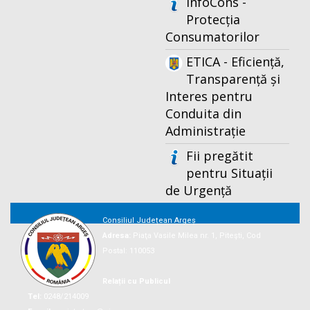
InfoCons -
Protecția
Consumatorilor
ETICA - Eficiență,
Transparență și
Interes pentru
Conduita din
Administrație
Fii pregătit
pentru Situații
de Urgență
Consiliul Județean Argeș
Adresa:
Piaţa Vasile Milea nr. 1, Piteşti, Cod
Postal: 110053
Relații cu Publicul
Tel:
0248/214009