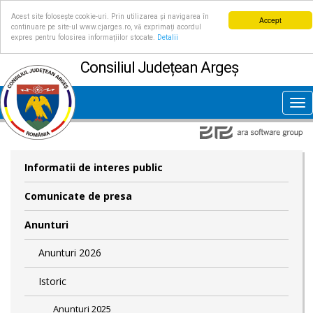
Acest site folosește cookie-uri. Prin utilizarea și navigarea în
Accept
continuare pe site-ul www.cjarges.ro, vă exprimați acordul
expres pentru folosirea informațiilor stocate.
Detalii
Consiliul Județean Argeș
Tog
nav
Informatii de interes public
Comunicate de presa
Anunturi
Anunturi 2026
Istoric
Anunturi 2025