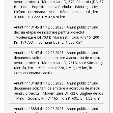
pentru proiectul “Modernizare DJ 679: Păduroiu (DN 67
B) - Lipia - Popești - Lunca Corbului - Pădureţi - Ciești -
Fâlfani - Cotmeana - Malu - Bârla - Lim. Jud. Olt, km
0+000 - 48+222, L = 47,670 km”
Anunt nr 13146 din 12.06.2023 - Anunt public privind
decizia etapei de incadrare pentru proiectul
„Modernizare DJ 703 B Moraresti - Uda, Km 16+200 -
Km 17+753, in comuna Uda, L=1,553 Km”
Anunt nr 13147 din 12.06.2023 - Anunt public privind
depunerea solicitarii de emitere a acordului de mediu
pentru proiectul “Modernizare DJ 731B, sate Sămara și
Metofu, km 1+603 - km 3+728, L = 2,125 km, în
Comuna Poiana Lacului”
Anunt nr 13148 din 12.06.2023 - Anunt public privind
depunerea solicitării de emitere a acordului de mediu
pentru proiectul ,,Modernizare DJ 732 C Bughea de Jos
- Malu - Godeni, Km 7+165 - Km 8+695, L= 1,53 Km’’
Anunt nr 13884 din 20.06.2023 - Anunt public privind