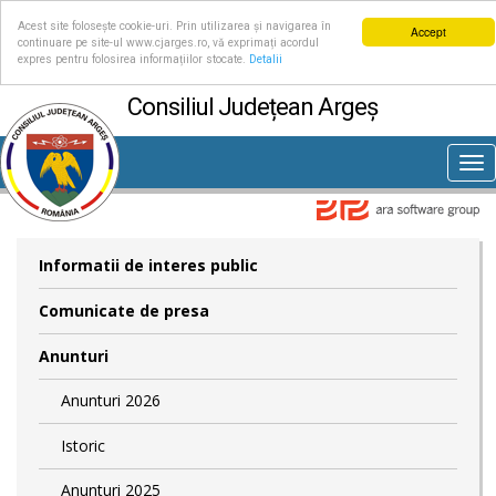
Acest site folosește cookie-uri. Prin utilizarea și navigarea în
Accept
continuare pe site-ul www.cjarges.ro, vă exprimați acordul
expres pentru folosirea informațiilor stocate.
Detalii
Consiliul Județean Argeș
Tog
nav
Informatii de interes public
Comunicate de presa
Anunturi
Anunturi 2026
Istoric
Anunturi 2025