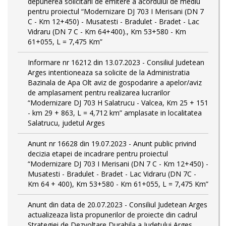
depunerea solicitarii de emitere a acordului de mediu
pentru proiectul “Modernizare DJ 703 I Merisani (DN 7
C - Km 12+450) - Musatesti - Bradulet - Bradet - Lac
Vidraru (DN 7 C - Km 64+400)., Km 53+580 - Km
61+055, L = 7,475 Km”
Informare nr 16212 din 13.07.2023 - Consiliul Judetean
Arges intentioneaza sa solicite de la Administratia
Bazinala de Apa Olt aviz de gospodarire a apelor/aviz
de amplasament pentru realizarea lucrarilor
“Modernizare DJ 703 H Salatrucu - Valcea, Km 25 + 151
- km 29 + 863, L = 4,712 km” amplasate in localitatea
Salatrucu, judetul Arges
Anunt nr 16628 din 19.07.2023 - Anunt public privind
decizia etapei de incadrare pentru proiectul
“Modernizare DJ 703 I Merisani (DN 7 C - Km 12+450) -
Musatesti - Bradulet - Bradet - Lac Vidraru (DN 7C -
Km 64 + 400), Km 53+580 - Km 61+055, L = 7,475 Km”
Anunt din data de 20.07.2023 - Consiliul Judetean Arges
actualizeaza lista propunerilor de proiecte din cadrul
Strategiei de Dezvoltare Durabila a Judetului Arges