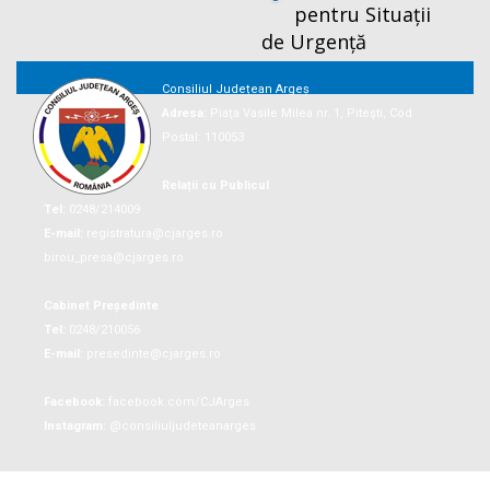
pentru Situații
de Urgență
Consiliul Județean Argeș
Adresa:
Piaţa Vasile Milea nr. 1, Piteşti, Cod
Postal: 110053
Relații cu Publicul
Tel:
0248/214009
E-mail:
registratura@cjarges.ro
birou_presa@cjarges.ro
Cabinet Președinte
Tel:
0248/210056
E-mail:
presedinte@cjarges.ro
Facebook:
facebook.com/CJArges
Instagram:
@consiliuljudeteanarges