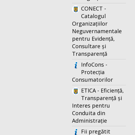
CONECT -
Catalogul
Organizațiilor
Neguvernamentale
pentru Evidență,
Consultare și
Transparență
InfoCons -
Protecția
Consumatorilor
ETICA - Eficiență,
Transparență și
Interes pentru
Conduita din
Administrație
Fii pregătit