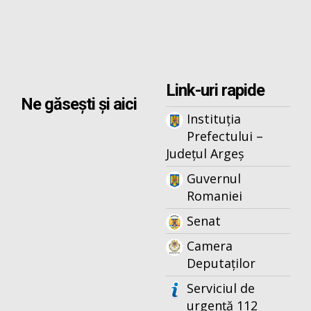
Link-uri rapide
Ne găsești și aici
Instituția
Prefectului –
Județul Argeș
Guvernul
Romaniei
Senat
Camera
Deputaților
Serviciul de
urgență 112