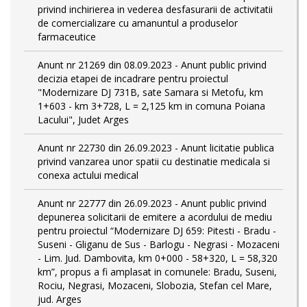
privind inchirierea in vederea desfasurarii de activitatii
de comercializare cu amanuntul a produselor
farmaceutice
Anunt nr 21269 din 08.09.2023 - Anunt public privind
decizia etapei de incadrare pentru proiectul
"Modernizare DJ 731B, sate Samara si Metofu, km
1+603 - km 3+728, L = 2,125 km in comuna Poiana
Lacului", Judet Arges
Anunt nr 22730 din 26.09.2023 - Anunt licitatie publica
privind vanzarea unor spatii cu destinatie medicala si
conexa actului medical
Anunt nr 22777 din 26.09.2023 - Anunt public privind
depunerea solicitarii de emitere a acordului de mediu
pentru proiectul “Modernizare DJ 659: Pitesti - Bradu -
Suseni - Gliganu de Sus - Barlogu - Negrasi - Mozaceni
- Lim. Jud. Dambovita, km 0+000 - 58+320, L = 58,320
km”, propus a fi amplasat in comunele: Bradu, Suseni,
Rociu, Negrasi, Mozaceni, Slobozia, Stefan cel Mare,
jud. Arges