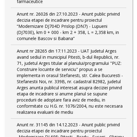
farmaceutice
Anunt nr. 26026 din 27.10.2023 - Anunt public privind
decizia etapei de incadrare pentru proiectul
“Modernizare DJ704D Prislop (DN7) - Lupueni
(DJ703E), km 0 + 000 - km 2 + 358, L = 2,358 km, in
comunele Bascov si Babana”
Anunt nr 28265 din 17.11.2023 - UAT Judetul Arges
avand sediul in municipiul Pitesti, b-dul Republicii, nr.
71, judetul Arges titular al planului/programului "PUZ:
Construire locuinte de serviciu" propus a se
implementa in orasul Stefanesti, str. Calea Bucuresti -
Stefanestii Noi, nr. 339B, nr. cadastral 82982, judetul
Arges anunta publicul interesat asupra deciziei privind
etapa de incadrare si anume planul se supune
procedurii de adoptare fara aviz de mediu, in
conformitate cu H.G. nr. 1076/2004, nu este necesara
realizarea evaluarii de mediu
Anunt nr. 31145 din 14.12.2023 - Anunt public privind
decizia etapei de incadrare pentru proiectul
„Modernizare DJ 695: Pitesti - Bradu - Suseni - Gliganu