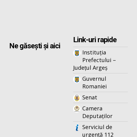
Link-uri rapide
Ne găsești și aici
Instituția
Prefectului –
Județul Argeș
Guvernul
Romaniei
Senat
Camera
Deputaților
Serviciul de
urgență 112