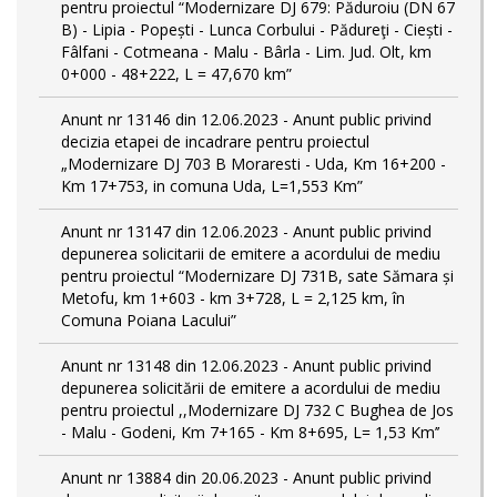
pentru proiectul “Modernizare DJ 679: Păduroiu (DN 67
B) - Lipia - Popești - Lunca Corbului - Pădureţi - Ciești -
Fâlfani - Cotmeana - Malu - Bârla - Lim. Jud. Olt, km
0+000 - 48+222, L = 47,670 km”
Anunt nr 13146 din 12.06.2023 - Anunt public privind
decizia etapei de incadrare pentru proiectul
„Modernizare DJ 703 B Moraresti - Uda, Km 16+200 -
Km 17+753, in comuna Uda, L=1,553 Km”
Anunt nr 13147 din 12.06.2023 - Anunt public privind
depunerea solicitarii de emitere a acordului de mediu
pentru proiectul “Modernizare DJ 731B, sate Sămara și
Metofu, km 1+603 - km 3+728, L = 2,125 km, în
Comuna Poiana Lacului”
Anunt nr 13148 din 12.06.2023 - Anunt public privind
depunerea solicitării de emitere a acordului de mediu
pentru proiectul ,,Modernizare DJ 732 C Bughea de Jos
- Malu - Godeni, Km 7+165 - Km 8+695, L= 1,53 Km’’
Anunt nr 13884 din 20.06.2023 - Anunt public privind