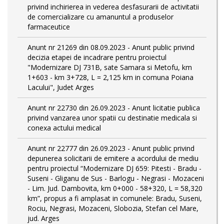
privind inchirierea in vederea desfasurarii de activitatii
de comercializare cu amanuntul a produselor
farmaceutice
Anunt nr 21269 din 08.09.2023 - Anunt public privind
decizia etapei de incadrare pentru proiectul
"Modernizare DJ 731B, sate Samara si Metofu, km
1+603 - km 3+728, L = 2,125 km in comuna Poiana
Lacului", Judet Arges
Anunt nr 22730 din 26.09.2023 - Anunt licitatie publica
privind vanzarea unor spatii cu destinatie medicala si
conexa actului medical
Anunt nr 22777 din 26.09.2023 - Anunt public privind
depunerea solicitarii de emitere a acordului de mediu
pentru proiectul “Modernizare DJ 659: Pitesti - Bradu -
Suseni - Gliganu de Sus - Barlogu - Negrasi - Mozaceni
- Lim. Jud. Dambovita, km 0+000 - 58+320, L = 58,320
km”, propus a fi amplasat in comunele: Bradu, Suseni,
Rociu, Negrasi, Mozaceni, Slobozia, Stefan cel Mare,
jud. Arges