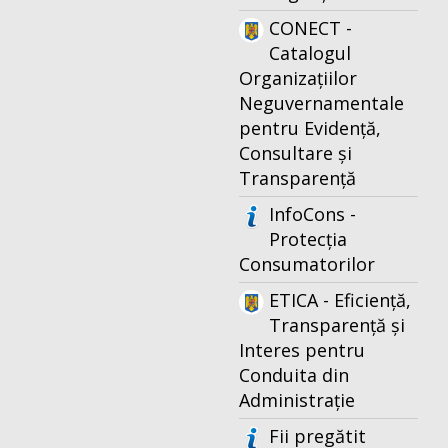
CONECT -
Catalogul
Organizațiilor
Neguvernamentale
pentru Evidență,
Consultare și
Transparență
InfoCons -
Protecția
Consumatorilor
ETICA - Eficiență,
Transparență și
Interes pentru
Conduita din
Administrație
Fii pregătit