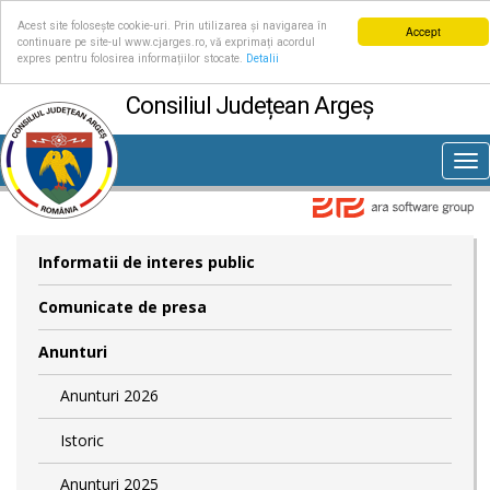
Acest site folosește cookie-uri. Prin utilizarea și navigarea în
Accept
continuare pe site-ul www.cjarges.ro, vă exprimați acordul
expres pentru folosirea informațiilor stocate.
Detalii
Consiliul Județean Argeș
Tog
nav
Informatii de interes public
Comunicate de presa
Anunturi
Anunturi 2026
Istoric
Anunturi 2025