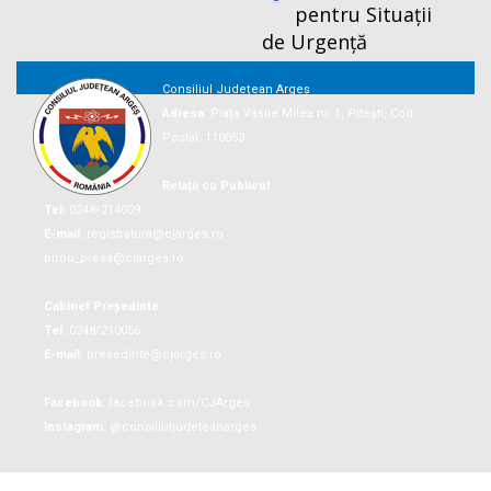
pentru Situații
de Urgență
Consiliul Județean Argeș
Adresa:
Piaţa Vasile Milea nr. 1, Piteşti, Cod
Postal: 110053
Relații cu Publicul
Tel:
0248/214009
E-mail:
registratura@cjarges.ro
birou_presa@cjarges.ro
Cabinet Președinte
Tel:
0248/210056
E-mail:
presedinte@cjarges.ro
Facebook:
facebook.com/CJArges
Instagram:
@consiliuljudeteanarges