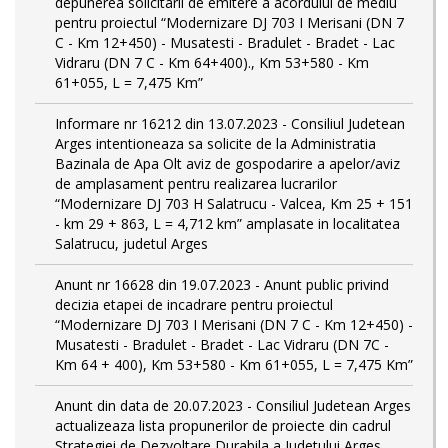
depunerea solicitarii de emitere a acordului de mediu
pentru proiectul “Modernizare DJ 703 I Merisani (DN 7
C - Km 12+450) - Musatesti - Bradulet - Bradet - Lac
Vidraru (DN 7 C - Km 64+400)., Km 53+580 - Km
61+055, L = 7,475 Km”
Informare nr 16212 din 13.07.2023 - Consiliul Judetean
Arges intentioneaza sa solicite de la Administratia
Bazinala de Apa Olt aviz de gospodarire a apelor/aviz
de amplasament pentru realizarea lucrarilor
“Modernizare DJ 703 H Salatrucu - Valcea, Km 25 + 151
- km 29 + 863, L = 4,712 km” amplasate in localitatea
Salatrucu, judetul Arges
Anunt nr 16628 din 19.07.2023 - Anunt public privind
decizia etapei de incadrare pentru proiectul
“Modernizare DJ 703 I Merisani (DN 7 C - Km 12+450) -
Musatesti - Bradulet - Bradet - Lac Vidraru (DN 7C -
Km 64 + 400), Km 53+580 - Km 61+055, L = 7,475 Km”
Anunt din data de 20.07.2023 - Consiliul Judetean Arges
actualizeaza lista propunerilor de proiecte din cadrul
Strategiei de Dezvoltare Durabila a Judetului Arges