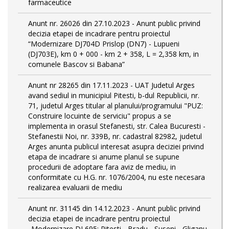
farmaceutice
Anunt nr. 26026 din 27.10.2023 - Anunt public privind
decizia etapei de incadrare pentru proiectul
“Modernizare DJ704D Prislop (DN7) - Lupueni
(DJ703E), km 0 + 000 - km 2 + 358, L = 2,358 km, in
comunele Bascov si Babana”
Anunt nr 28265 din 17.11.2023 - UAT Judetul Arges
avand sediul in municipiul Pitesti, b-dul Republicii, nr.
71, judetul Arges titular al planului/programului "PUZ:
Construire locuinte de serviciu" propus a se
implementa in orasul Stefanesti, str. Calea Bucuresti -
Stefanestii Noi, nr. 339B, nr. cadastral 82982, judetul
Arges anunta publicul interesat asupra deciziei privind
etapa de incadrare si anume planul se supune
procedurii de adoptare fara aviz de mediu, in
conformitate cu H.G. nr. 1076/2004, nu este necesara
realizarea evaluarii de mediu
Anunt nr. 31145 din 14.12.2023 - Anunt public privind
decizia etapei de incadrare pentru proiectul
„Modernizare DJ 695: Pitesti - Bradu - Suseni - Gliganu