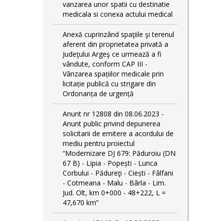
vanzarea unor spatii cu destinatie
medicala si conexa actului medical
Anexă cuprinzând spaţiile şi terenul
aferent din proprietatea privată a
Judeţului Argeş ce urmează a fi
vândute, conform CAP III -
Vânzarea spațiilor medicale prin
licitație publică cu strigare din
Ordonanța de urgență
Anunt nr 12808 din 08.06.2023 -
Anunt public privind depunerea
solicitarii de emitere a acordului de
mediu pentru proiectul
“Modernizare DJ 679: Păduroiu (DN
67 B) - Lipia - Popești - Lunca
Corbului - Pădureţi - Ciești - Fâlfani
- Cotmeana - Malu - Bârla - Lim.
Jud. Olt, km 0+000 - 48+222, L =
47,670 km”