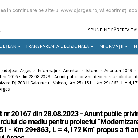
area în continuare pe site-ul www.cjarges.ro, vă exprimați ac
ș
SPUNE-NE PĂREREA TA!
UDEȚEAN
TRANSPARENȚĂ DECIZIONALĂ
INFORMAȚII
IN
l Județean Argeș
Informații
Anunturi
Istoric
Anunturi 2023
 nr 20167 din 28.08.2023 - Anunt public privind depunerea solicitarii 
izare DJ 703 H Salatrucu - Valcea, Km 25+151 - Km 29+863, L = 4,17
Arges
 nr 20167 din 28.08.2023 - Anunt public privi
rdului de mediu pentru proiectul "Modernizar
1 - Km 29+863, L = 4,172 Km" propus a fi am
ul Arges