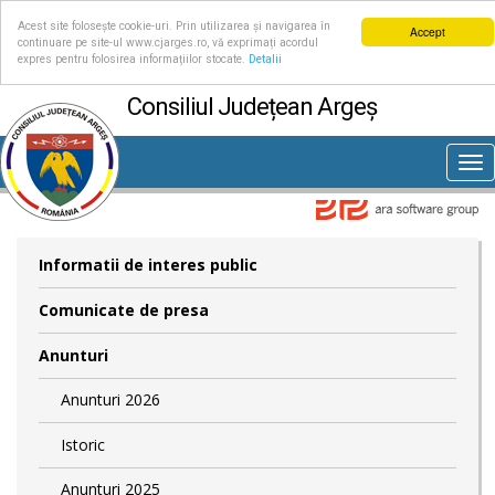
Acest site folosește cookie-uri. Prin utilizarea și navigarea în
Accept
continuare pe site-ul www.cjarges.ro, vă exprimați acordul
expres pentru folosirea informațiilor stocate.
Detalii
Consiliul Județean Argeș
Tog
nav
Informatii de interes public
Comunicate de presa
Anunturi
Anunturi 2026
Istoric
Anunturi 2025