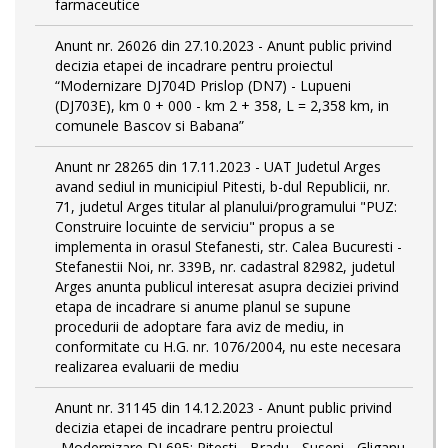
farmaceutice
Anunt nr. 26026 din 27.10.2023 - Anunt public privind
decizia etapei de incadrare pentru proiectul
“Modernizare DJ704D Prislop (DN7) - Lupueni
(DJ703E), km 0 + 000 - km 2 + 358, L = 2,358 km, in
comunele Bascov si Babana”
Anunt nr 28265 din 17.11.2023 - UAT Judetul Arges
avand sediul in municipiul Pitesti, b-dul Republicii, nr.
71, judetul Arges titular al planului/programului "PUZ:
Construire locuinte de serviciu" propus a se
implementa in orasul Stefanesti, str. Calea Bucuresti -
Stefanestii Noi, nr. 339B, nr. cadastral 82982, judetul
Arges anunta publicul interesat asupra deciziei privind
etapa de incadrare si anume planul se supune
procedurii de adoptare fara aviz de mediu, in
conformitate cu H.G. nr. 1076/2004, nu este necesara
realizarea evaluarii de mediu
Anunt nr. 31145 din 14.12.2023 - Anunt public privind
decizia etapei de incadrare pentru proiectul
„Modernizare DJ 695: Pitesti - Bradu - Suseni - Gliganu