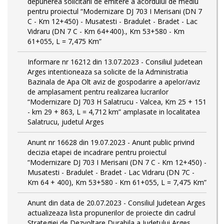
depunerea solicitarii de emitere a acordului de mediu
pentru proiectul “Modernizare DJ 703 I Merisani (DN 7
C - Km 12+450) - Musatesti - Bradulet - Bradet - Lac
Vidraru (DN 7 C - Km 64+400)., Km 53+580 - Km
61+055, L = 7,475 Km”
Informare nr 16212 din 13.07.2023 - Consiliul Judetean
Arges intentioneaza sa solicite de la Administratia
Bazinala de Apa Olt aviz de gospodarire a apelor/aviz
de amplasament pentru realizarea lucrarilor
“Modernizare DJ 703 H Salatrucu - Valcea, Km 25 + 151
- km 29 + 863, L = 4,712 km” amplasate in localitatea
Salatrucu, judetul Arges
Anunt nr 16628 din 19.07.2023 - Anunt public privind
decizia etapei de incadrare pentru proiectul
“Modernizare DJ 703 I Merisani (DN 7 C - Km 12+450) -
Musatesti - Bradulet - Bradet - Lac Vidraru (DN 7C -
Km 64 + 400), Km 53+580 - Km 61+055, L = 7,475 Km”
Anunt din data de 20.07.2023 - Consiliul Judetean Arges
actualizeaza lista propunerilor de proiecte din cadrul
Strategiei de Dezvoltare Durabila a Judetului Arges