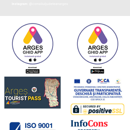
Instagram:
@consiliuljudeteanarges