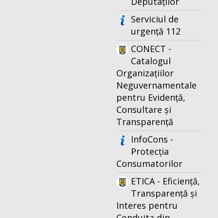
Deputaților
Serviciul de
urgență 112
CONECT -
Catalogul
Organizațiilor
Neguvernamentale
pentru Evidență,
Consultare și
Transparență
InfoCons -
Protecția
Consumatorilor
ETICA - Eficiență,
Transparență și
Interes pentru
Conduita din