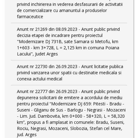
privind inchirierea in vederea desfasurarii de activitatii
de comercializare cu amanuntul a produselor
farmaceutice
Anunt nr 21269 din 08.09.2023 - Anunt public privind
decizia etapei de incadrare pentru proiectul
"Modernizare DJ 731B, sate Samara si Metofu, km
1+603 - km 3+728, L = 2,125 km in comuna Poiana
Lacului", Judet Arges
Anunt nr 22730 din 26.09.2023 - Anunt licitatie publica
privind vanzarea unor spatii cu destinatie medicala si
conexa actului medical
Anunt nr 22777 din 26.09.2023 - Anunt public privind
depunerea solicitarii de emitere a acordului de mediu
pentru proiectul “Modernizare DJ 659: Pitesti - Bradu -
Suseni - Gliganu de Sus - Barlogu - Negrasi - Mozaceni
- Lim. Jud. Dambovita, km 0+000 - 58+320, L = 58,320
km”, propus a fi amplasat in comunele: Bradu, Suseni,
Rociu, Negrasi, Mozaceni, Slobozia, Stefan cel Mare,
jud. Arges