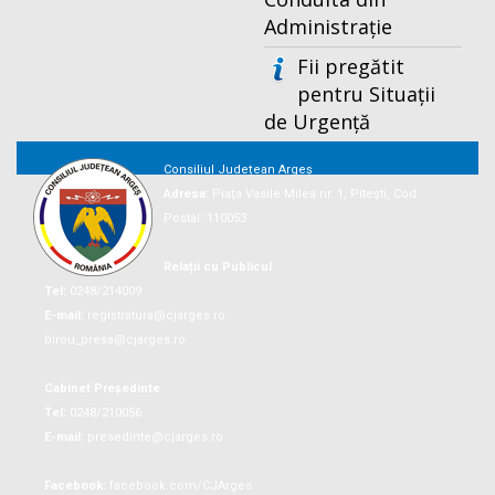
Administrație
Fii pregătit
pentru Situații
de Urgență
Consiliul Județean Argeș
Adresa:
Piaţa Vasile Milea nr. 1, Piteşti, Cod
Postal: 110053
Relații cu Publicul
Tel:
0248/214009
E-mail:
registratura@cjarges.ro
birou_presa@cjarges.ro
Cabinet Președinte
Tel:
0248/210056
E-mail:
presedinte@cjarges.ro
Facebook:
facebook.com/CJArges