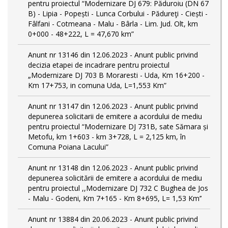
pentru proiectul “Modernizare DJ 679: Păduroiu (DN 67
B) - Lipia - Popești - Lunca Corbului - Pădureţi - Ciești -
Fâlfani - Cotmeana - Malu - Bârla - Lim. Jud. Olt, km
0+000 - 48+222, L = 47,670 km”
Anunt nr 13146 din 12.06.2023 - Anunt public privind
decizia etapei de incadrare pentru proiectul
„Modernizare DJ 703 B Moraresti - Uda, Km 16+200 -
Km 17+753, in comuna Uda, L=1,553 Km”
Anunt nr 13147 din 12.06.2023 - Anunt public privind
depunerea solicitarii de emitere a acordului de mediu
pentru proiectul “Modernizare DJ 731B, sate Sămara și
Metofu, km 1+603 - km 3+728, L = 2,125 km, în
Comuna Poiana Lacului”
Anunt nr 13148 din 12.06.2023 - Anunt public privind
depunerea solicitării de emitere a acordului de mediu
pentru proiectul ,,Modernizare DJ 732 C Bughea de Jos
- Malu - Godeni, Km 7+165 - Km 8+695, L= 1,53 Km’’
Anunt nr 13884 din 20.06.2023 - Anunt public privind