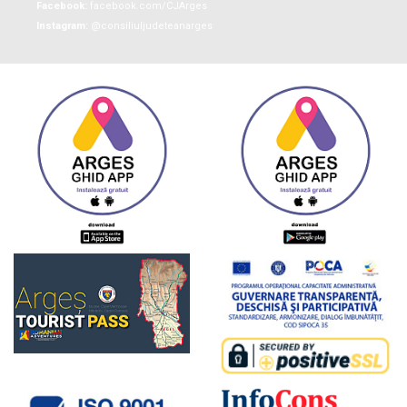
Facebook:
facebook.com/CJArges
Instagram:
@consiliuljudeteanarges