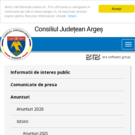
Acest site folosește cookie-uri. Prin utilizarea și navigarea în
Accept
continuare pe site-ul www.cjarges.ro, vă exprimați acordul
expres pentru folosirea informațiilor stocate.
Detalii
Consiliul Județean Argeș
Tog
nav
Informatii de interes public
Comunicate de presa
Anunturi
Anunturi 2026
Istoric
Anunturi 2025