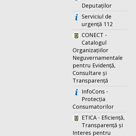
Deputaților
Serviciul de
urgență 112
CONECT -
Catalogul
Organizațiilor
Neguvernamentale
pentru Evidență,
Consultare și
Transparență
InfoCons -
Protecția
Consumatorilor
ETICA - Eficiență,
Transparență și
Interes pentru