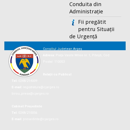
Conduita din
Administrație
Fii pregătit
pentru Situații
de Urgență
Consiliul Județean Argeș
Adresa:
Piaţa Vasile Milea nr. 1, Piteşti, Cod
Postal: 110053
Relații cu Publicul
Tel:
0248/214009
E-mail:
registratura@cjarges.ro
birou_presa@cjarges.ro
Cabinet Președinte
Tel:
0248/210056
E-mail:
presedinte@cjarges.ro