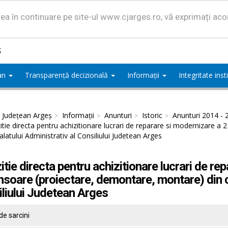
area în continuare pe site-ul www.cjarges.ro, vă exprimați ac
ș
ean
Transparență decizională
Informații
Integritate ins
l Județean Argeș
Informații
Anunturi
Istoric
Anunturi 2014 - 
itie directa pentru achizitionare lucrari de reparare si modernizare 
alatului Administrativ al Consiliului Judetean Arges
itie directa pentru achizitionare lucrari de re
soare (proiectare, demontare, montare) din ca
liului Judetean Arges
de sarcini