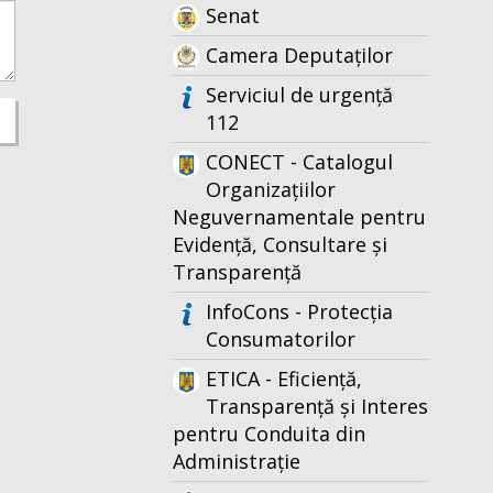
Senat
Camera Deputaților
Serviciul de urgență
112
CONECT - Catalogul
Organizațiilor
Neguvernamentale pentru
Evidență, Consultare și
Transparență
InfoCons - Protecția
Consumatorilor
ETICA - Eficiență,
Transparență și Interes
pentru Conduita din
Administrație