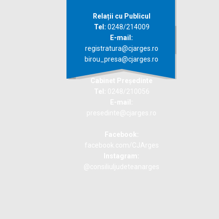
Relații cu Publicul
Tel:
0248/214009
E-mail:
registratura@cjarges.ro
birou_presa@cjarges.ro
Cabinet Președinte
Tel:
0248/210056
E-mail:
presedinte@cjarges.ro
Facebook:
facebook.com/CJArges
Instagram:
@consiliuljudeteanarges