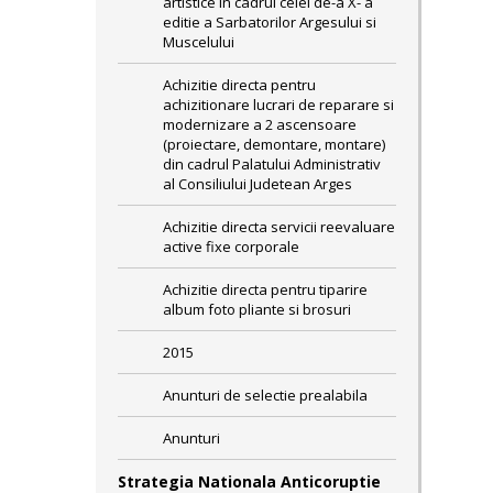
artistice in cadrul celei de-a X- a
editie a Sarbatorilor Argesului si
Muscelului
Achizitie directa pentru
achizitionare lucrari de reparare si
modernizare a 2 ascensoare
(proiectare, demontare, montare)
din cadrul Palatului Administrativ
al Consiliului Judetean Arges
Achizitie directa servicii reevaluare
active fixe corporale
Achizitie directa pentru tiparire
album foto pliante si brosuri
2015
Anunturi de selectie prealabila
Anunturi
Strategia Nationala Anticoruptie