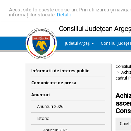
Acest site folosește cookie-uri. Prin utilizarea și navig
informațiilor stocate.
Detalii
Consiliul Județean Arge
Județul Argeș
Consiliul Județ
Consiliu
Informatii de interes public
Achiz
cadrul P
Comunicate de presa
Achiz
Anunturi
ascen
Anunturi 2026
Consi
Istoric
Caiet 
Anunturi 2025