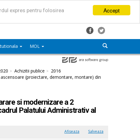
Accept
ordul expres pentru folosirea
titutionala
MOL
2020
Achizitii publice
2016
a 2 ascensoare (proiectare, demontare, montare) din
parare si modernizare a 2
drul Palatului Administrativ al
Afiseaza
Salveaza