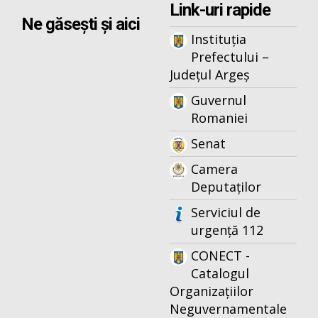
Link-uri rapide
Ne găsești și aici
Instituția
Prefectului –
Județul Argeș
Guvernul
Romaniei
Senat
Camera
Deputaților
Serviciul de
urgență 112
CONECT -
Catalogul
Organizațiilor
Neguvernamentale