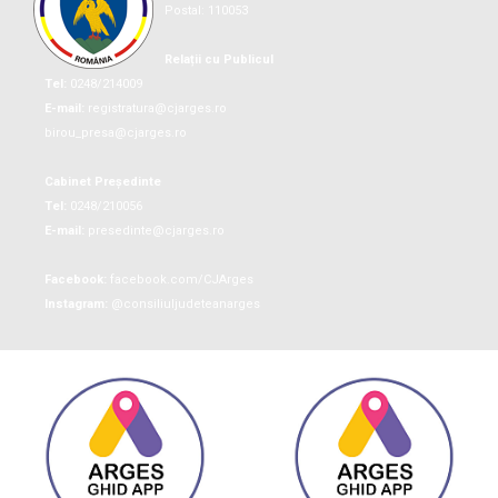
Postal: 110053
Relații cu Publicul
Tel:
0248/214009
E-mail:
registratura@cjarges.ro
birou_presa@cjarges.ro
Cabinet Președinte
Tel:
0248/210056
E-mail:
presedinte@cjarges.ro
Facebook:
facebook.com/CJArges
Instagram:
@consiliuljudeteanarges