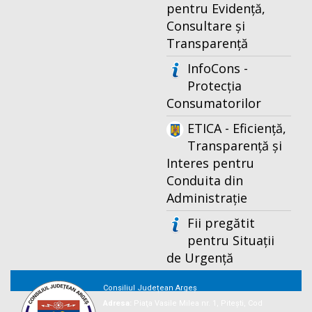
pentru Evidență,
Consultare și
Transparență
InfoCons -
Protecția
Consumatorilor
ETICA - Eficiență,
Transparență și
Interes pentru
Conduita din
Administrație
Fii pregătit
pentru Situații
de Urgență
Consiliul Județean Argeș
Adresa:
Piaţa Vasile Milea nr. 1, Piteşti, Cod