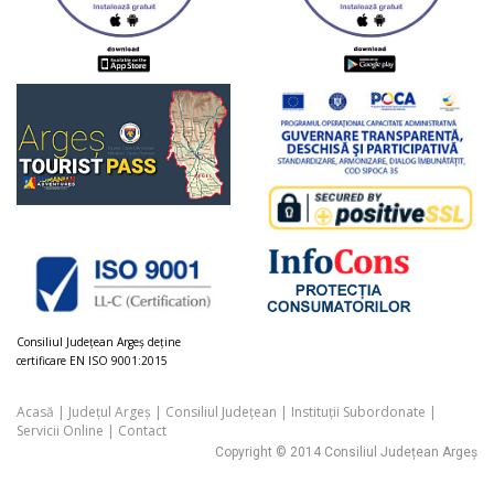
Consiliul Judeţean Argeș deţine
certificare EN ISO 9001:2015
Acasă
|
Județul Argeș
|
Consiliul Județean
|
Instituții Subordonate
|
Servicii Online
|
Contact
Copyright © 2014 Consiliul Județean Argeș