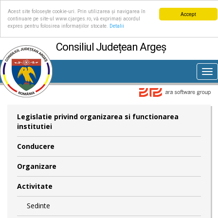
Acest site folosește cookie-uri. Prin utilizarea și navigarea în
Accept
continuare pe site-ul www.cjarges.ro, vă exprimați acordul
expres pentru folosirea informațiilor stocate.
Detalii
Consiliul Județean Argeș
Tog
nav
Legislatie privind organizarea si functionarea
institutiei
Conducere
Organizare
Activitate
Sedinte