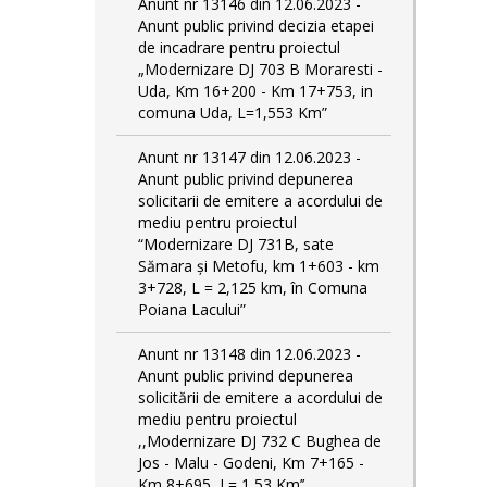
Anunt nr 13146 din 12.06.2023 -
Anunt public privind decizia etapei
de incadrare pentru proiectul
„Modernizare DJ 703 B Moraresti -
Uda, Km 16+200 - Km 17+753, in
comuna Uda, L=1,553 Km”
Anunt nr 13147 din 12.06.2023 -
Anunt public privind depunerea
solicitarii de emitere a acordului de
mediu pentru proiectul
“Modernizare DJ 731B, sate
Sămara și Metofu, km 1+603 - km
3+728, L = 2,125 km, în Comuna
Poiana Lacului”
Anunt nr 13148 din 12.06.2023 -
Anunt public privind depunerea
solicitării de emitere a acordului de
mediu pentru proiectul
,,Modernizare DJ 732 C Bughea de
Jos - Malu - Godeni, Km 7+165 -
Km 8+695, L= 1,53 Km’’