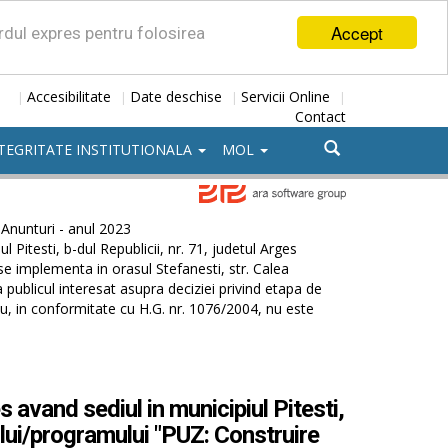
Accept
ordul expres pentru folosirea
Accesibilitate
Date deschise
Servicii Online
|
|
|
|
Contact
TEGRITATE INSTITUTIONALA
MOL
Anunturi - anul 2023
Pitesti, b-dul Republicii, nr. 71, judetul Arges
 se implementa in orasul Stefanesti, str. Calea
 publicul interesat asupra deciziei privind etapa de
u, in conformitate cu H.G. nr. 1076/2004, nu este
avand sediul in municipiul Pitesti,
anului/programului "PUZ: Construire