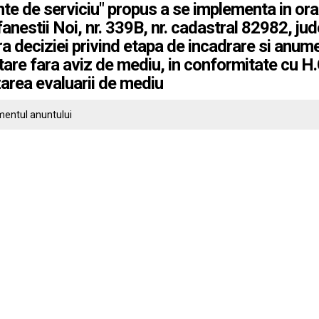
nte de serviciu" propus a se implementa in ora
fanestii Noi, nr. 339B, nr. cadastral 82982, ju
a deciziei privind etapa de incadrare si anum
are fara aviz de mediu, in conformitate cu H
zarea evaluarii de mediu
entul anuntului