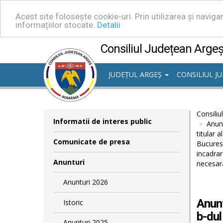
Acest site folosește cookie-uri. Prin utilizarea și navig
informațiilor stocate.
Detalii
Consiliul Județean Arge
JUDEȚUL ARGEȘ
CONSILIUL J
Consiliu
Informatii de interes public
Anunt
titular 
Comunicate de presa
Bucurest
incadrar
Anunturi
necesara
Anunturi 2026
Anunt
Istoric
b-dul
Anunturi 2025