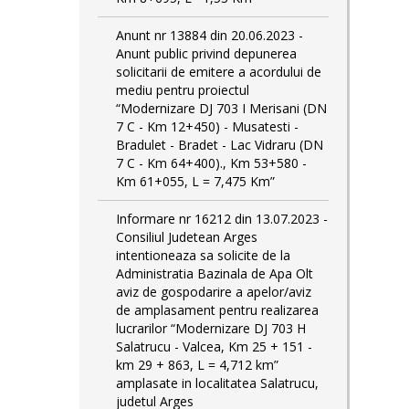
Anunt nr 13884 din 20.06.2023 -
Anunt public privind depunerea
solicitarii de emitere a acordului de
mediu pentru proiectul
“Modernizare DJ 703 I Merisani (DN
7 C - Km 12+450) - Musatesti -
Bradulet - Bradet - Lac Vidraru (DN
7 C - Km 64+400)., Km 53+580 -
Km 61+055, L = 7,475 Km”
Informare nr 16212 din 13.07.2023 -
Consiliul Judetean Arges
intentioneaza sa solicite de la
Administratia Bazinala de Apa Olt
aviz de gospodarire a apelor/aviz
de amplasament pentru realizarea
lucrarilor “Modernizare DJ 703 H
Salatrucu - Valcea, Km 25 + 151 -
km 29 + 863, L = 4,712 km”
amplasate in localitatea Salatrucu,
judetul Arges