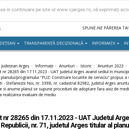
area în continuare pe site-ul www.cjarges.ro, vă exprimați ac
ș
SPUNE-NE PĂREREA TA!
UDEȚEAN
TRANSPARENȚĂ DECIZIONALĂ
INFORMAȚII
IN
l Județean Argeș
Informații
Anunturi
Istoric
Anunturi 2023
 nr 28265 din 17.11.2023 - UAT Judetul Arges avand sediul in municipiul 
al planului/programului "PUZ: Construire locuinte de serviciu" propus a
i - Stefanestii Noi, nr. 339B, nr. cadastral 82982, judetul Arges anunta
e si anume planul se supune procedurii de adoptare fara aviz de medi
 realizarea evaluarii de mediu
 nr 28265 din 17.11.2023 - UAT Judetul Arges 
 Republicii, nr. 71, judetul Arges titular al pl