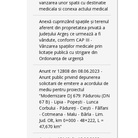
vanzarea unor spatii cu destinatie
medicala si conexa actului medical
Anexă cuprinzând spaţiile şi terenul
aferent din proprietatea privată a
Judeţului Argeş ce urmează a fi
vândute, conform CAP III -
Vânzarea spațiilor medicale prin
licitație publică cu strigare din
Ordonanța de urgență
Anunt nr 12808 din 08.06.2023 -
Anunt public privind depunerea
solicitarii de emitere a acordului de
mediu pentru proiectul
“Modernizare DJ 679: Păduroiu (DN
67 B) - Lipia - Popești - Lunca
Corbului - Pădureţi - Ciești - Fâlfani
- Cotmeana - Malu - Bârla - Lim.
Jud. Olt, km 0+000 - 48+222, L =
47,670 km”