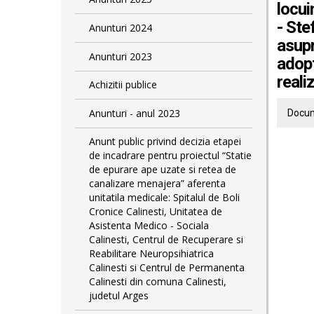
locui
- Ste
Anunturi 2024
asupr
Anunturi 2023
adopt
reali
Achizitii publice
Anunturi - anul 2023
Docum
Anunt public privind decizia etapei
de incadrare pentru proiectul “Statie
de epurare ape uzate si retea de
canalizare menajera” aferenta
unitatila medicale: Spitalul de Boli
Cronice Calinesti, Unitatea de
Asistenta Medico - Sociala
Calinesti, Centrul de Recuperare si
Reabilitare Neuropsihiatrica
Calinesti si Centrul de Permanenta
Calinesti din comuna Calinesti,
judetul Arges