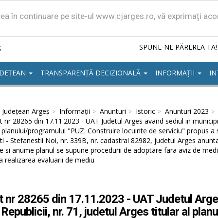
area în continuare pe site-ul www.cjarges.ro, vă exprimați ac
ș
SPUNE-NE PĂREREA TA!
UDEȚEAN
TRANSPARENȚĂ DECIZIONALĂ
INFORMAȚII
IN
l Județean Argeș
Informații
Anunturi
Istoric
Anunturi 2023
 nr 28265 din 17.11.2023 - UAT Judetul Arges avand sediul in municipiul 
al planului/programului "PUZ: Construire locuinte de serviciu" propus a
i - Stefanestii Noi, nr. 339B, nr. cadastral 82982, judetul Arges anunta
e si anume planul se supune procedurii de adoptare fara aviz de medi
 realizarea evaluarii de mediu
 nr 28265 din 17.11.2023 - UAT Judetul Arges 
 Republicii, nr. 71, judetul Arges titular al pl