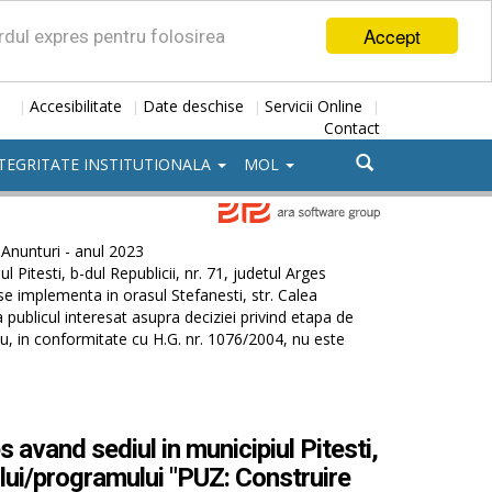
Accept
ordul expres pentru folosirea
Accesibilitate
Date deschise
Servicii Online
|
|
|
|
Contact
TEGRITATE INSTITUTIONALA
MOL
Anunturi - anul 2023
Pitesti, b-dul Republicii, nr. 71, judetul Arges
 se implementa in orasul Stefanesti, str. Calea
 publicul interesat asupra deciziei privind etapa de
u, in conformitate cu H.G. nr. 1076/2004, nu este
avand sediul in municipiul Pitesti,
anului/programului "PUZ: Construire