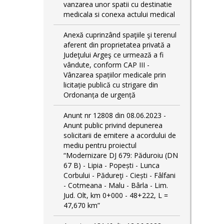
vanzarea unor spatii cu destinatie
medicala si conexa actului medical
Anexă cuprinzând spaţiile şi terenul
aferent din proprietatea privată a
Judeţului Argeş ce urmează a fi
vândute, conform CAP III -
Vânzarea spațiilor medicale prin
licitație publică cu strigare din
Ordonanța de urgență
Anunt nr 12808 din 08.06.2023 -
Anunt public privind depunerea
solicitarii de emitere a acordului de
mediu pentru proiectul
“Modernizare DJ 679: Păduroiu (DN
67 B) - Lipia - Popești - Lunca
Corbului - Pădureţi - Ciești - Fâlfani
- Cotmeana - Malu - Bârla - Lim.
Jud. Olt, km 0+000 - 48+222, L =
47,670 km”