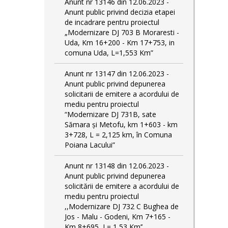
Anunt nr 13146 din 12.06.2023 -
Anunt public privind decizia etapei
de incadrare pentru proiectul
„Modernizare DJ 703 B Moraresti -
Uda, Km 16+200 - Km 17+753, in
comuna Uda, L=1,553 Km”
Anunt nr 13147 din 12.06.2023 -
Anunt public privind depunerea
solicitarii de emitere a acordului de
mediu pentru proiectul
“Modernizare DJ 731B, sate
Sămara și Metofu, km 1+603 - km
3+728, L = 2,125 km, în Comuna
Poiana Lacului”
Anunt nr 13148 din 12.06.2023 -
Anunt public privind depunerea
solicitării de emitere a acordului de
mediu pentru proiectul
,,Modernizare DJ 732 C Bughea de
Jos - Malu - Godeni, Km 7+165 -
Km 8+695, L= 1,53 Km’’