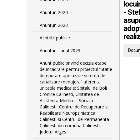
locui
- Ste
Anunturi 2024
asupr
Anunturi 2023
adopt
reali
Achizitii publice
Anunturi - anul 2023
Docum
Anunt public privind decizia etapei
de incadrare pentru proiectul “Statie
de epurare ape uzate si retea de
canalizare menajera” aferenta
unitatila medicale: Spitalul de Boli
Cronice Calinesti, Unitatea de
Asistenta Medico - Sociala
Calinesti, Centrul de Recuperare si
Reabilitare Neuropsihiatrica
Calinesti si Centrul de Permanenta
Calinesti din comuna Calinesti,
judetul Arges