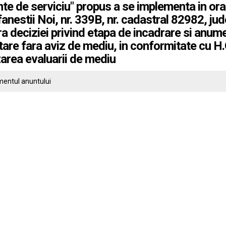
nte de serviciu" propus a se implementa in ora
fanestii Noi, nr. 339B, nr. cadastral 82982, ju
a deciziei privind etapa de incadrare si anum
are fara aviz de mediu, in conformitate cu H
zarea evaluarii de mediu
entul anuntului