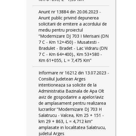
Anunt nr 13884 din 20.06.2023 -
Anunt public privind depunerea
solicitarii de emitere a acordului de
mediu pentru proiectul
“Modernizare DJ 703 I Merisani (DN
7 C - Km 12+450) - Musatesti -
Bradulet - Bradet - Lac Vidraru (DN
7 C - Km 64+400)., Km 53+580 -
Km 61+055, L = 7,475 Km”
Informare nr 16212 din 13.07.2023 -
Consiliul Judetean Arges
intentioneaza sa solicite de la
Administratia Bazinala de Apa Olt
aviz de gospodarire a apelor/aviz
de amplasament pentru realizarea
lucrarilor “Modernizare DJ 703 H
Salatrucu - Valcea, Km 25 + 151 -
km 29 + 863, L = 4,712 km”
amplasate in localitatea Salatrucu,
judetul Arges