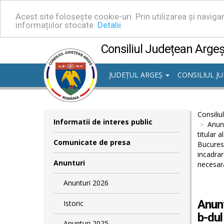
Acest site folosește cookie-uri. Prin utilizarea și navig
informațiilor stocate.
Detalii
Consiliul Județean Arge
JUDEȚUL ARGEȘ
CONSILIUL J
Consiliu
Informatii de interes public
Anunt
titular 
Comunicate de presa
Bucurest
incadrar
Anunturi
necesara
Anunturi 2026
Anunt
Istoric
b-dul
Anunturi 2025