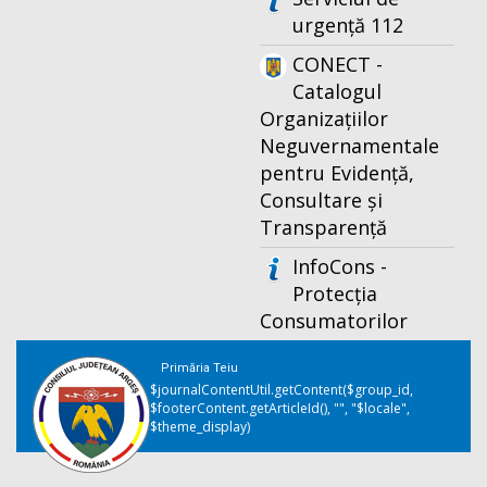
urgență 112
CONECT -
Catalogul
Organizațiilor
Neguvernamentale
pentru Evidență,
Consultare și
Transparență
InfoCons -
Protecția
Consumatorilor
Primăria Teiu
$journalContentUtil.getContent($group_id,
$footerContent.getArticleId(), "", "$locale",
$theme_display)