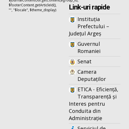
$journalContentUtil.getContent($group_id,
$footerContent.getArticleId(),
Link-uri rapide
"", "$locale", $theme_display)
Instituția
Prefectului –
Județul Argeș
Guvernul
Romaniei
Senat
Camera
Deputaților
ETICA - Eficiență,
Transparență și
Interes pentru
Conduita din
Administrație
Serviciul de