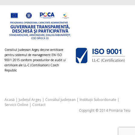
Consiliul Judeţean Argeș deţine certificare
pentru sistemul de management EN ISO
9001:2015 conform procedurilor de audit şi
certificare ale LL-C (Certification) Czech
Republic
Acasă
|
Județul Argeș
|
Consiliul Județean
|
Instituții Subordonate
|
Servicii Online
|
Contact
Copyright © 2014 Primăria Teiu