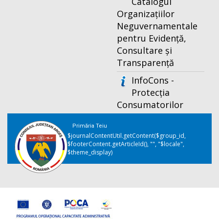
Catalogul
Organizațiilor
Neguvernamentale
pentru Evidență,
Consultare și
Transparență
InfoCons -
Protecția
Consumatorilor
Primăria Teiu
$journalContentUtil.getContent($group_id,
$footerContent.getArticleId(), "", "$locale",
$theme_display)