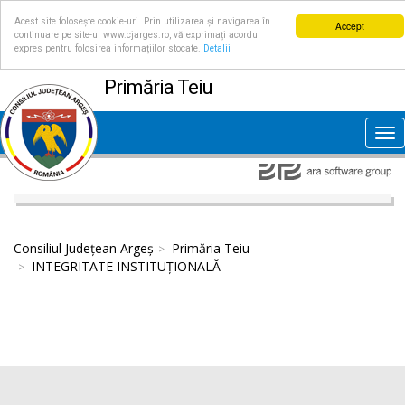
Acest site folosește cookie-uri. Prin utilizarea și navigarea în
Accept
continuare pe site-ul www.cjarges.ro, vă exprimați acordul
expres pentru folosirea informațiilor stocate.
Detalii
Primăria Teiu
Tog
nav
Consiliul Județean Argeș
Primăria Teiu
INTEGRITATE INSTITUȚIONALĂ