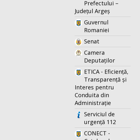
Prefectului –
Județul Argeș
Guvernul
Romaniei
Senat
Camera
Deputaților
ETICA - Eficiență,
Transparență și
Interes pentru
Conduita din
Administrație
Serviciul de
urgență 112
CONECT -