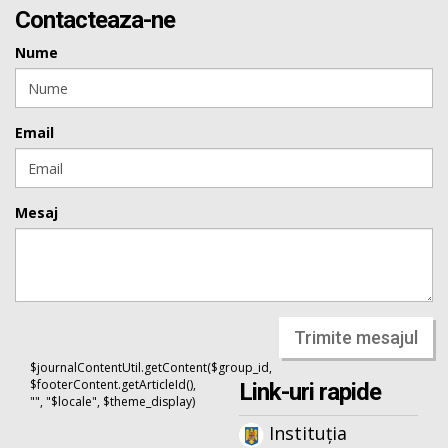
Contacteaza-ne
Nume
Email
Mesaj
Trimite mesajul
$journalContentUtil.getContent($group_id,
$footerContent.getArticleId(),
Link-uri rapide
"", "$locale", $theme_display)
Instituția