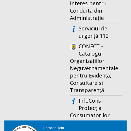
Interes pentru
Conduita din
Administrație
Serviciul de
urgență 112
CONECT -
Catalogul
Organizațiilor
Neguvernamentale
pentru Evidență,
Consultare și
Transparență
InfoCons -
Protecția
Consumatorilor
Primăria Teiu