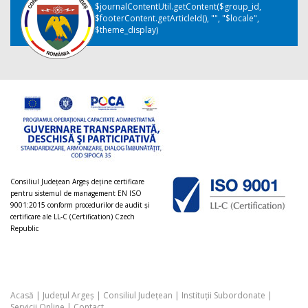
$journalContentUtil.getContent($group_id,
$footerContent.getArticleId(), "", "$locale",
$theme_display)
Consiliul Judeţean Argeș deţine certificare
pentru sistemul de management EN ISO
9001:2015 conform procedurilor de audit şi
certificare ale LL-C (Certification) Czech
Republic
Acasă
|
Județul Argeș
|
Consiliul Județean
|
Instituții Subordonate
|
Servicii Online
|
Contact