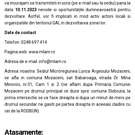
va incurajam sa transmiteti in scris (pe e-mail sau la sediu) pana la
data
10.11.2023
nevoile si oportunitățile dumneavoastră pentru
dezvoltare. Astfel, vor fi implicati in mod activ actorii locali si
organizatiile din teritoriul GAL in dezvoltarea zonei lor.
Date de contact
Telefon: 0248 697 414
Pagina web: www.mlam.ro
Adresa de e-mail: info@mlam.ro
Adresa noastra: Sediul Microregiunea Lunca Argesului Mozaceni,
se afla in comuna Mozaceni, sat Babaroaga, strada Dr. Mina
Minovici, nr.31, Cam 1 si 2 (ne aflam dupa Primaria Comunei
Mozaceni pe drumul principal ce duce spre comuna Slobozia, la
prima intersectie se va face dreapta si dupa un minut de mers pe
drumul secundar ne gasiti pe partea dreapta in aceeasi cladire cu
cei de la RODBUN).
Atasamente: