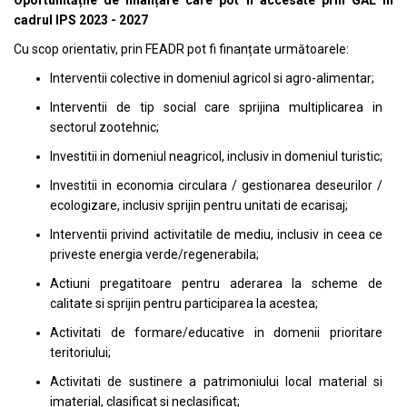
Oportunitățile de finanțare care pot fi accesate prin GAL in
cadrul IPS 2023 - 2027
Cu scop orientativ, prin FEADR pot fi finanțate următoarele:
Interventii colective in domeniul agricol si agro-alimentar;
Interventii de tip social care sprijina multiplicarea in
sectorul zootehnic;
Investitii in domeniul neagricol, inclusiv in domeniul turistic;
Investitii in economia circulara / gestionarea deseurilor /
ecologizare, inclusiv sprijin pentru unitati de ecarisaj;
Interventii privind activitatile de mediu, inclusiv in ceea ce
priveste energia verde/regenerabila;
Actiuni pregatitoare pentru aderarea la scheme de
calitate si sprijin pentru participarea la acestea;
Activitati de formare/educative in domenii prioritare
teritoriului;
Activitati de sustinere a patrimoniului local material si
imaterial, clasificat si neclasificat;