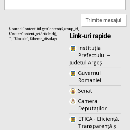
Trimite mesajul
$journalContentUtil.getContent($group_id,
$footerContent.getArticleId(),
Link-uri rapide
"", "$locale", $theme_display)
Instituția
Prefectului –
Județul Argeș
Guvernul
Romaniei
Senat
Camera
Deputaților
ETICA - Eficiență,
Transparență și