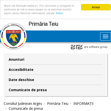
Acest site folosește cookie-uri. Prin utilizarea și navigarea în
Accept
continuare pe site-ul www.cjarges.ro, vă exprimați acordul
expres pentru folosirea informațiilor stocate.
Detalii
Primăria Teiu
Tog
nav
Anunturi
Accesibilitate
Date deschise
Comunicate de presa
Consiliul Județean Argeș
Primăria Teiu
INFORMAȚII
Comunicate de presa