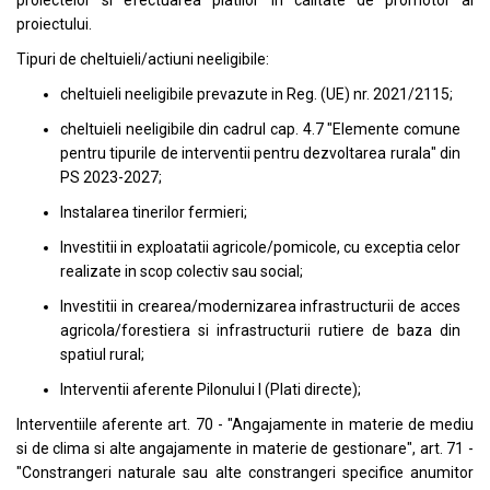
proiectelor si efectuarea platilor in calitate de promotor al
proiectului.
Tipuri de cheltuieli/actiuni neeligibile:
cheltuieli neeligibile prevazute in Reg. (UE) nr. 2021/2115;
cheltuieli neeligibile din cadrul cap. 4.7 "Elemente comune
pentru tipurile de interventii pentru dezvoltarea rurala" din
PS 2023-2027;
Instalarea tinerilor fermieri;
Investitii in exploatatii agricole/pomicole, cu exceptia celor
realizate in scop colectiv sau social;
Investitii in crearea/modernizarea infrastructurii de acces
agricola/forestiera si infrastructurii rutiere de baza din
spatiul rural;
Interventii aferente Pilonului I (Plati directe);
Interventiile aferente art. 70 - "Angajamente in materie de mediu
si de clima si alte angajamente in materie de gestionare", art. 71 -
"Constrangeri naturale sau alte constrangeri specifice anumitor