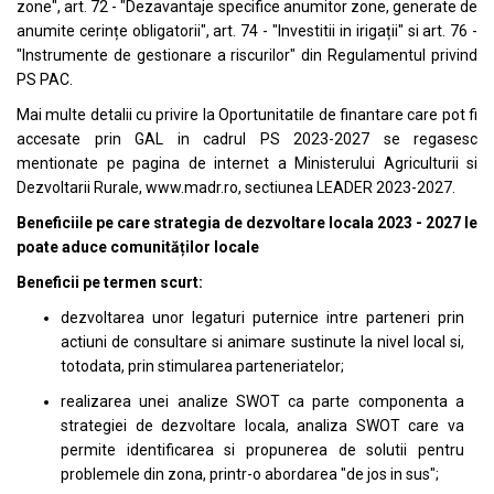
zone", art. 72 - "Dezavantaje specifice anumitor zone, generate de
anumite cerințe obligatorii", art. 74 - "Investitii in irigații" si art. 76 -
"Instrumente de gestionare a riscurilor" din Regulamentul privind
PS PAC.
Mai multe detalii cu privire la Oportunitatile de finantare care pot fi
accesate prin GAL in cadrul PS 2023-2027 se regasesc
mentionate pe pagina de internet a Ministerului Agriculturii si
Dezvoltarii Rurale, www.madr.ro, sectiunea LEADER 2023-2027.
Beneficiile pe care strategia de dezvoltare locala 2023 - 2027 le
poate aduce comunităților locale
Beneficii pe termen scurt:
dezvoltarea unor legaturi puternice intre parteneri prin
actiuni de consultare si animare sustinute la nivel local si,
totodata, prin stimularea parteneriatelor;
realizarea unei analize SWOT ca parte componenta a
strategiei de dezvoltare locala, analiza SWOT care va
permite identificarea si propunerea de solutii pentru
problemele din zona, printr-o abordarea "de jos in sus";