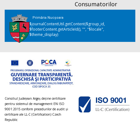
Consumatorilor
Primăria Nucșoara
$journalContentUtil.getContent($group_id,
$footerContent.getArticleId(), "", "$locale",
$theme_display)
Consiliul Judeţean Argeș deţine certificare
pentru sistemul de management EN ISO
9001:2015 conform procedurilor de audit şi
certificare ale LL-C (Certification) Czech
Republic