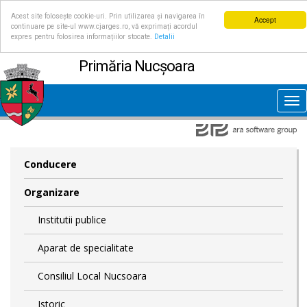
Acest site folosește cookie-uri. Prin utilizarea și navigarea în
Accept
continuare pe site-ul www.cjarges.ro, vă exprimați acordul
expres pentru folosirea informațiilor stocate.
Detalii
Primăria Nucșoara
Tog
nav
Conducere
Organizare
Institutii publice
Aparat de specialitate
Consiliul Local Nucsoara
Istoric