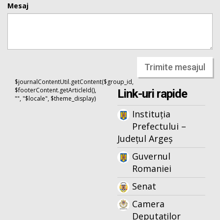
Mesaj
Trimite mesajul
$journalContentUtil.getContent($group_id,
$footerContent.getArticleId(),
Link-uri rapide
"", "$locale", $theme_display)
Instituția
Prefectului –
Județul Argeș
Guvernul
Romaniei
Senat
Camera
Deputaților