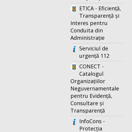
ETICA - Eficiență,
Transparență și
Interes pentru
Conduita din
Administrație
Serviciul de
urgență 112
CONECT -
Catalogul
Organizațiilor
Neguvernamentale
pentru Evidență,
Consultare și
Transparență
InfoCons -
Protecția