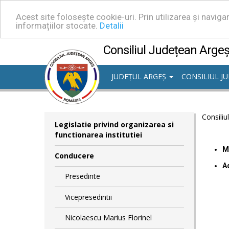
Acest site folosește cookie-uri. Prin utilizarea și navig
informațiilor stocate.
Detalii
Consiliul Județean Arge
JUDEȚUL ARGEȘ
CONSILIUL J
Consiliu
Legislatie privind organizarea si
functionarea institutiei
M
Conducere
A
Presedinte
Vicepresedintii
Nicolaescu Marius Florinel