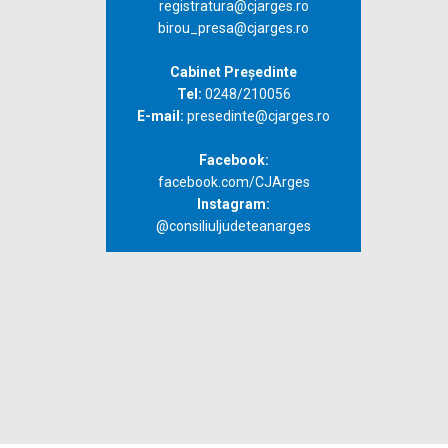
registratura@cjarges.ro
birou_presa@cjarges.ro
Cabinet Președinte
Tel:
0248/210056
E-mail:
presedinte@cjarges.ro
Facebook:
facebook.com/CJArges
Instagram:
@consiliuljudeteanarges