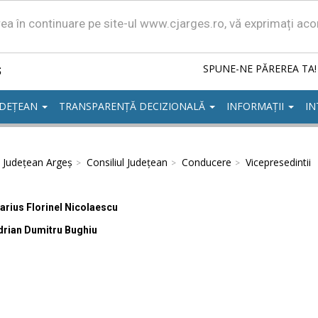
area în continuare pe site-ul www.cjarges.ro, vă exprimați ac
ș
SPUNE-NE PĂREREA TA!
UDEȚEAN
TRANSPARENȚĂ DECIZIONALĂ
INFORMAȚII
IN
l Județean Argeș
Consiliul Județean
Conducere
Vicepresedintii
arius Florinel Nicolaescu
drian Dumitru Bughiu