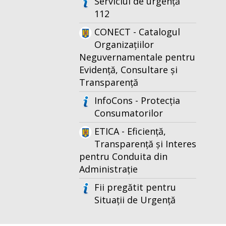
Serviciul de urgență
112
CONECT - Catalogul
Organizațiilor
Neguvernamentale pentru
Evidență, Consultare și
Transparență
InfoCons - Protecția
Consumatorilor
ETICA - Eficiență,
Transparență și Interes
pentru Conduita din
Administrație
Fii pregătit pentru
Situații de Urgență