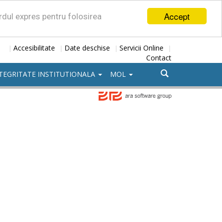
Accept
ordul expres pentru folosirea
Accesibilitate
Date deschise
Servicii Online
|
|
|
|
Contact
TEGRITATE INSTITUTIONALA
MOL