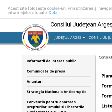
Acest site folosește cookie-uri. Prin utilizarea și navig
informațiilor stocate.
Detalii
Consiliul Județean Arge
JUDEȚUL ARGEȘ
CONSILIUL J
Consiliu
Informatii de interes public
Comunicate de presa
Plan
Anunturi
Form
Strategia Nationala Anticoruptie
Formu
Conventia pentru apararea
List
Drepturilor Omului si Libertatile
Fundamentale (CEDO)