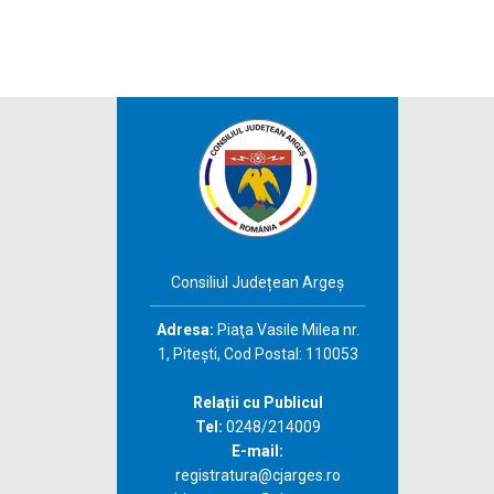
Consiliul Județean Argeș
Adresa:
Piaţa Vasile Milea nr.
1, Piteşti, Cod Postal: 110053
Relații cu Publicul
Tel:
0248/214009
E-mail:
registratura@cjarges.ro