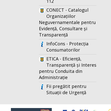
112
CONECT - Catalogul
Organizațiilor
Neguvernamentale pentru
Evidență, Consultare și
Transparență
InfoCons - Protecția
Consumatorilor
ETICA - Eficiență,
Transparență și Interes
pentru Conduita din
Administrație
Fii pregătit pentru
Situații de Urgență