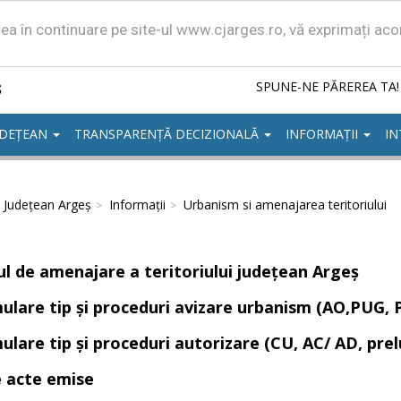
area în continuare pe site-ul www.cjarges.ro, vă exprimați ac
ș
SPUNE-NE PĂREREA TA!
UDEȚEAN
TRANSPARENȚĂ DECIZIONALĂ
INFORMAȚII
IN
l Județean Argeș
Informații
Urbanism si amenajarea teritoriului
ul de amenajare a teritoriului județean Argeș
ulare tip și proceduri avizare urbanism (AO,PUG,
lare tip și proceduri autorizare (CU, AC/ AD, prelu
e acte emise