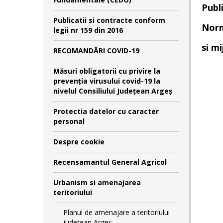
Publ
Publicatii si contracte conform
Norme
legii nr 159 din 2016
si m
RECOMANDĂRI COVID-19
Măsuri obligatorii cu privire la
prevenția virusului covid-19 la
nivelul Consiliului Județean Argeș
Protectia datelor cu caracter
personal
Despre cookie
Recensamantul General Agricol
Urbanism si amenajarea
teritoriului
Planul de amenajare a teritoriului
județean Argeș