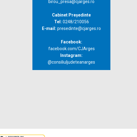
birou_presa@cjarges.ro
Cabinet Președinte
Tel:
0248/210056
E-mail:
presedinte@cjarges.ro
Facebook:
facebook.com/CJArges
Instagram:
@consiliuljudeteanarges