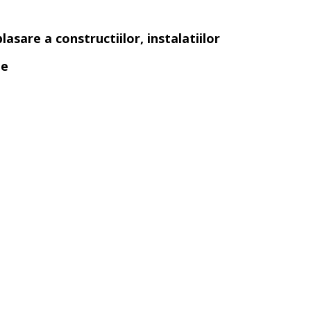
asare a constructiilor, instalatiilor
ne