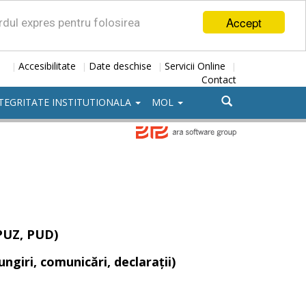
Accept
ordul expres pentru folosirea
Accesibilitate
Date deschise
Servicii Online
|
|
|
|
Contact
TEGRITATE INSTITUTIONALA
MOL
 PUZ, PUD)
ngiri, comunicări, declarații)