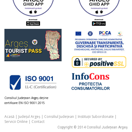
Consiliul Judeţean Argeș deţine
certificare EN ISO 9001:2015
Acasă
|
Județul Argeș
|
Consiliul Județean
|
Instituții Subordonate
|
Servicii Online
|
Contact
Copyright © 2014 Consiliul Județean Argeș