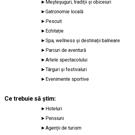
►
Meșteșuguri, tradiții și obiceiuri
►
Gatronomie locală
►
Pescuit
►
Echitație
►
Spa, wellness și destinații balneare
►
Parcuri de aventură
►
Artele spectacolului
►
Târguri și festivaluri
►
Evenimente sportive
Ce trebuie să știm:
►
Hoteluri
►
Pensiuni
►
Agenții de turism