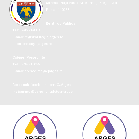
Adresa:
Piaţa Vasile Milea nr. 1, Piteşti, Cod
Postal: 110053
Relații cu Publicul
Tel:
0248/214009
E-mail:
registratura@cjarges.ro
birou_presa@cjarges.ro
Cabinet Președinte
Tel:
0248/210056
E-mail:
presedinte@cjarges.ro
Facebook:
facebook.com/CJArges
Instagram:
@consiliuljudeteanarges