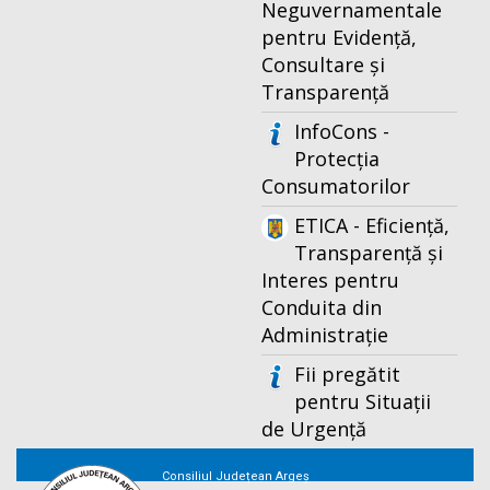
Neguvernamentale
pentru Evidență,
Consultare și
Transparență
InfoCons -
Protecția
Consumatorilor
ETICA - Eficiență,
Transparență și
Interes pentru
Conduita din
Administrație
Fii pregătit
pentru Situații
de Urgență
Consiliul Județean Argeș