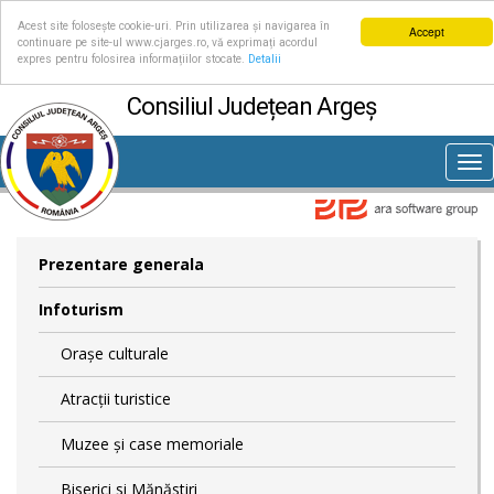
Acest site folosește cookie-uri. Prin utilizarea și navigarea în
Accept
continuare pe site-ul www.cjarges.ro, vă exprimați acordul
expres pentru folosirea informațiilor stocate.
Detalii
Consiliul Județean Argeș
Tog
nav
Prezentare generala
Infoturism
Orașe culturale
Atracții turistice
Muzee și case memoriale
Biserici si Mănăstiri