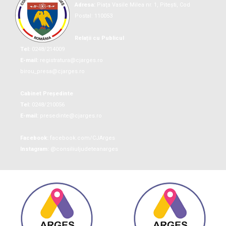
Adresa:
Piaţa Vasile Milea nr. 1, Piteşti, Cod
Postal: 110053
Relații cu Publicul
Tel:
0248/214009
E-mail:
registratura@cjarges.ro
birou_presa@cjarges.ro
Cabinet Președinte
Tel:
0248/210056
E-mail:
presedinte@cjarges.ro
Facebook:
facebook.com/CJArges
Instagram:
@consiliuljudeteanarges