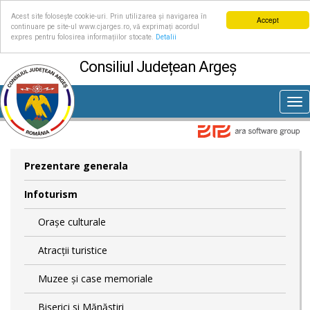
Acest site folosește cookie-uri. Prin utilizarea și navigarea în
Accept
continuare pe site-ul www.cjarges.ro, vă exprimați acordul
expres pentru folosirea informațiilor stocate.
Detalii
Consiliul Județean Argeș
Tog
nav
Prezentare generala
Infoturism
Orașe culturale
Atracții turistice
Muzee și case memoriale
Biserici si Mănăstiri