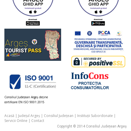
Consiliul Judeţean Argeș deţine
certificare EN ISO 9001:2015
Acasă
|
Județul Argeș
|
Consiliul Județean
|
Instituții Subordonate
|
Servicii Online
|
Contact
Copyright © 2014 Consiliul Județean Argeș