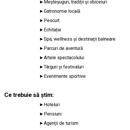
►
Meșteșuguri, tradiții și obiceiuri
►
Gatronomie locală
►
Pescuit
►
Echitație
►
Spa, wellness și destinații balneare
►
Parcuri de aventură
►
Artele spectacolului
►
Târguri și festivaluri
►
Evenimente sportive
Ce trebuie să știm:
►
Hoteluri
►
Pensiuni
►
Agenții de turism