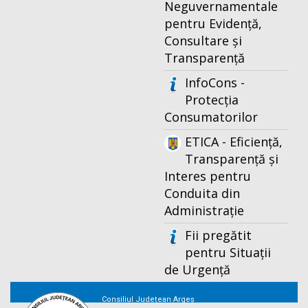
Neguvernamentale
pentru Evidență,
Consultare și
Transparență
InfoCons -
Protecția
Consumatorilor
ETICA - Eficiență,
Transparență și
Interes pentru
Conduita din
Administrație
Fii pregătit
pentru Situații
de Urgență
Consiliul Județean Argeș