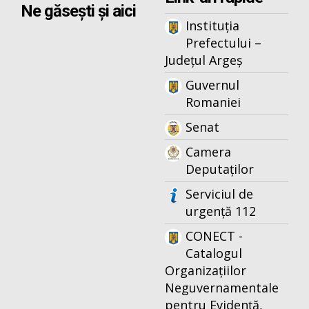
Ne găsești și aici
Instituția
Prefectului –
Județul Argeș
Guvernul
Romaniei
Senat
Camera
Deputaților
Serviciul de
urgență 112
CONECT -
Catalogul
Organizațiilor
Neguvernamentale
pentru Evidență,