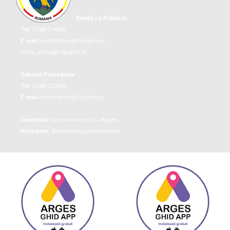
Relații cu Publicul
Tel:
0248/214009
E-mail:
registratura@cjarges.ro
birou_presa@cjarges.ro
Cabinet Președinte
Tel:
0248/210056
E-mail:
presedinte@cjarges.ro
Facebook:
facebook.com/CJArges
Instagram:
@consiliuljudeteanarges