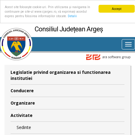
Acest site folosește cookie-uri. Prin utilizarea și navigarea în
Accept
continuare pe site-ul www.cjarges.ro, vă exprimați acordul
expres pentru folosirea informațiilor stocate.
Detalii
Consiliul Județean Argeș
Tog
nav
Legislatie privind organizarea si functionarea
institutiei
Conducere
Organizare
Activitate
Sedinte