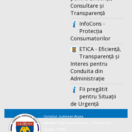
Consultare și
Transparență
InfoCons -
Protecția
Consumatorilor
ETICA - Eficiență,
Transparență și
Interes pentru
Conduita din
Administrație
Fii pregătit
pentru Situații
de Urgență
Consiliul Județean Argeș
Adresa:
Piaţa Vasile Milea nr. 1, Piteşti, Cod
Postal: 110053