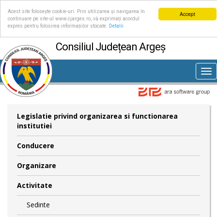
Acest site folosește cookie-uri. Prin utilizarea și navigarea în
Accept
continuare pe site-ul www.cjarges.ro, vă exprimați acordul
expres pentru folosirea informațiilor stocate.
Detalii
Consiliul Județean Argeș
Tog
nav
Legislatie privind organizarea si functionarea
institutiei
Conducere
Organizare
Activitate
Sedinte