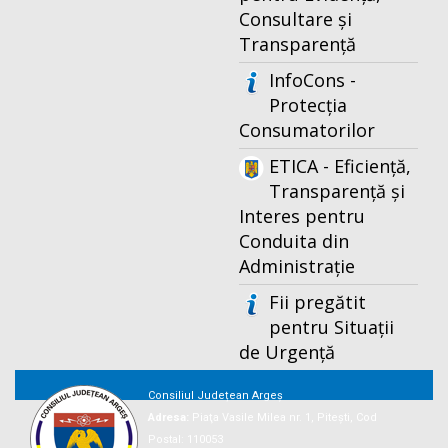
Consultare și
Transparență
InfoCons -
Protecția
Consumatorilor
ETICA - Eficiență,
Transparență și
Interes pentru
Conduita din
Administrație
Fii pregătit
pentru Situații
de Urgență
Consiliul Județean Argeș
Adresa:
Piaţa Vasile Milea nr. 1, Piteşti, Cod
Postal: 110053