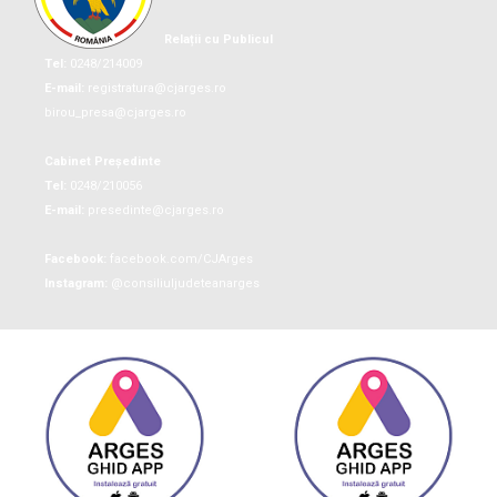
Relații cu Publicul
Tel:
0248/214009
E-mail:
registratura@cjarges.ro
birou_presa@cjarges.ro
Cabinet Președinte
Tel:
0248/210056
E-mail:
presedinte@cjarges.ro
Facebook:
facebook.com/CJArges
Instagram:
@consiliuljudeteanarges