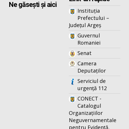
Ne găsești și aici
Instituția
Prefectului –
Județul Argeș
Guvernul
Romaniei
Senat
Camera
Deputaților
Serviciul de
urgență 112
CONECT -
Catalogul
Organizațiilor
Neguvernamentale
pentru Evidență,