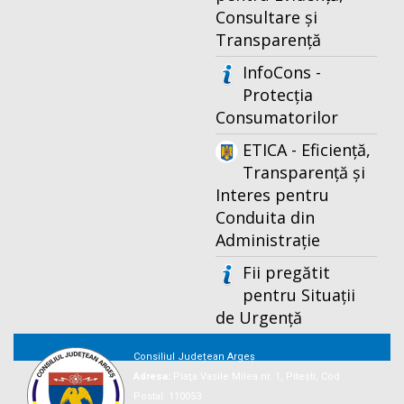
Consultare și
Transparență
InfoCons -
Protecția
Consumatorilor
ETICA - Eficiență,
Transparență și
Interes pentru
Conduita din
Administrație
Fii pregătit
pentru Situații
de Urgență
Consiliul Județean Argeș
Adresa:
Piaţa Vasile Milea nr. 1, Piteşti, Cod
Postal: 110053