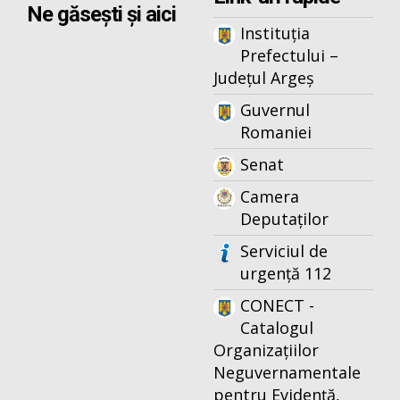
Ne găsești și aici
Instituția
Prefectului –
Județul Argeș
Guvernul
Romaniei
Senat
Camera
Deputaților
Serviciul de
urgență 112
CONECT -
Catalogul
Organizațiilor
Neguvernamentale
pentru Evidență,