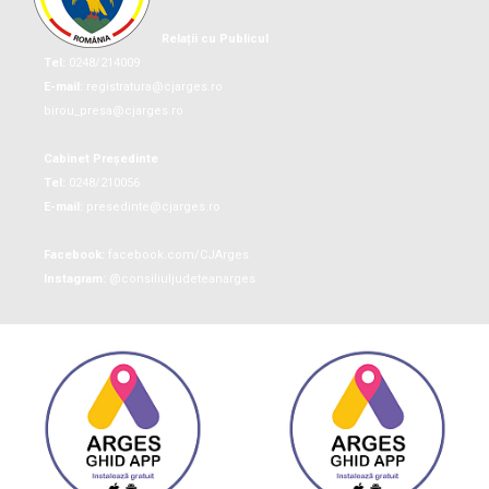
Relații cu Publicul
Tel:
0248/214009
E-mail:
registratura@cjarges.ro
birou_presa@cjarges.ro
Cabinet Președinte
Tel:
0248/210056
E-mail:
presedinte@cjarges.ro
Facebook:
facebook.com/CJArges
Instagram:
@consiliuljudeteanarges