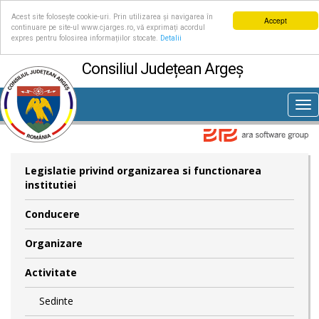
Acest site folosește cookie-uri. Prin utilizarea și navigarea în
Accept
continuare pe site-ul www.cjarges.ro, vă exprimați acordul
expres pentru folosirea informațiilor stocate.
Detalii
Consiliul Județean Argeș
Tog
nav
Legislatie privind organizarea si functionarea
institutiei
Conducere
Organizare
Activitate
Sedinte