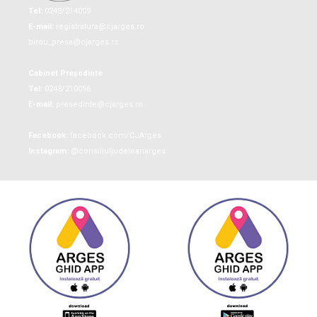
Tel:
0248/214009
E-mail:
registratura@cjarges.ro
birou_presa@cjarges.ro
Cabinet Președinte
Tel:
0248/210056
E-mail:
presedinte@cjarges.ro
Facebook:
facebook.com/CJArges
Instagram:
@consiliuljudeteanarges