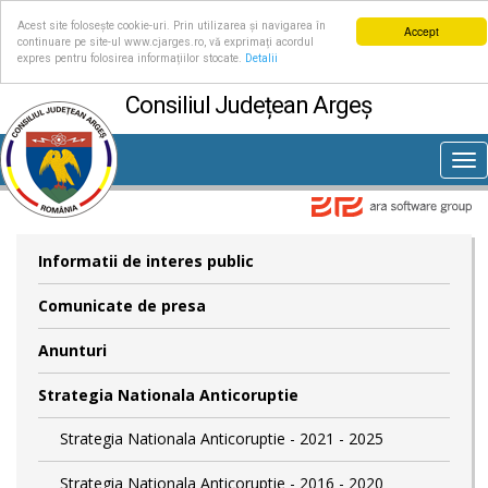
Acest site folosește cookie-uri. Prin utilizarea și navigarea în
Accept
continuare pe site-ul www.cjarges.ro, vă exprimați acordul
expres pentru folosirea informațiilor stocate.
Detalii
Consiliul Județean Argeș
Tog
nav
Informatii de interes public
Comunicate de presa
Anunturi
Strategia Nationala Anticoruptie
Strategia Nationala Anticoruptie - 2021 - 2025
Strategia Nationala Anticoruptie - 2016 - 2020