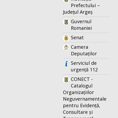
Prefectului –
Județul Argeș
Guvernul
Romaniei
Senat
Camera
Deputaților
Serviciul de
urgență 112
CONECT -
Catalogul
Organizațiilor
Neguvernamentale
pentru Evidență,
Consultare și