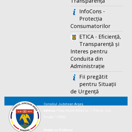
Transparență
InfoCons -
Protecția
Consumatorilor
ETICA - Eficiență,
Transparență și
Interes pentru
Conduita din
Administrație
Fii pregătit
pentru Situații
de Urgență
Consiliul Județean Argeș
Adresa:
Piaţa Vasile Milea nr. 1, Piteşti, Cod
Postal: 110053
Relații cu Publicul