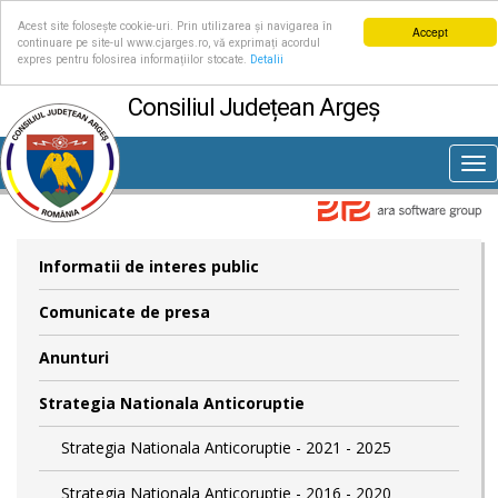
Acest site folosește cookie-uri. Prin utilizarea și navigarea în
Accept
continuare pe site-ul www.cjarges.ro, vă exprimați acordul
expres pentru folosirea informațiilor stocate.
Detalii
Consiliul Județean Argeș
Tog
nav
Informatii de interes public
Comunicate de presa
Anunturi
Strategia Nationala Anticoruptie
Strategia Nationala Anticoruptie - 2021 - 2025
Strategia Nationala Anticoruptie - 2016 - 2020