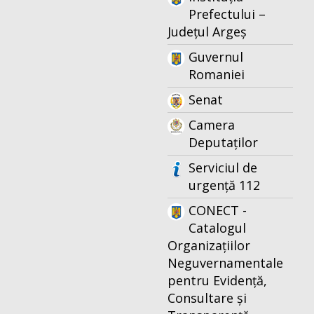
Prefectului –
Județul Argeș
Guvernul
Romaniei
Senat
Camera
Deputaților
Serviciul de
urgență 112
CONECT -
Catalogul
Organizațiilor
Neguvernamentale
pentru Evidență,
Consultare și