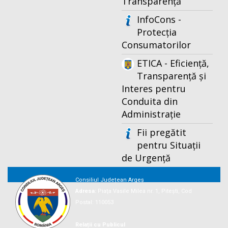
Transparență
InfoCons -
Protecția
Consumatorilor
ETICA - Eficiență,
Transparență și
Interes pentru
Conduita din
Administrație
Fii pregătit
pentru Situații
de Urgență
Consiliul Județean Argeș
Adresa:
Piaţa Vasile Milea nr. 1, Piteşti, Cod
Postal: 110053
Relații cu Publicul