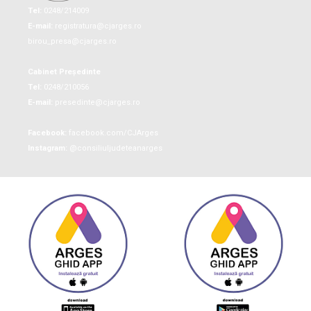
Tel:
0248/214009
E-mail:
registratura@cjarges.ro
birou_presa@cjarges.ro
Cabinet Președinte
Tel:
0248/210056
E-mail:
presedinte@cjarges.ro
Facebook:
facebook.com/CJArges
Instagram:
@consiliuljudeteanarges