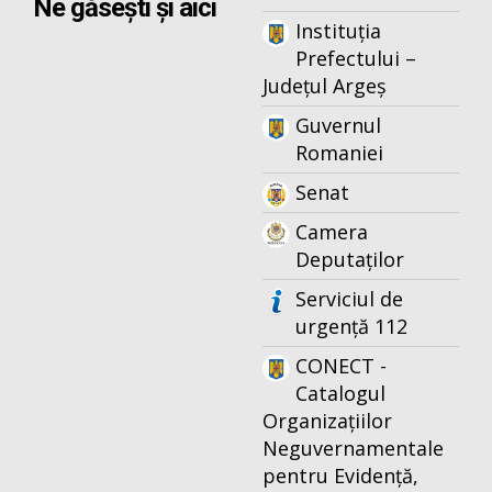
Ne găsești și aici
Instituția
Prefectului –
Județul Argeș
Guvernul
Romaniei
Senat
Camera
Deputaților
Serviciul de
urgență 112
CONECT -
Catalogul
Organizațiilor
Neguvernamentale
pentru Evidență,