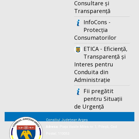
Consultare și
Transparență
InfoCons -
Protecția
Consumatorilor
ETICA - Eficiență,
Transparență și
Interes pentru
Conduita din
Administrație
Fii pregătit
pentru Situații
de Urgență
Consiliul Județean Argeș
Adresa:
Piaţa Vasile Milea nr. 1, Piteşti, Cod
Postal: 110053