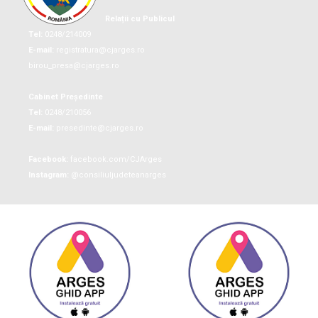
Relații cu Publicul
Tel:
0248/214009
E-mail:
registratura@cjarges.ro
birou_presa@cjarges.ro
Cabinet Președinte
Tel:
0248/210056
E-mail:
presedinte@cjarges.ro
Facebook:
facebook.com/CJArges
Instagram:
@consiliuljudeteanarges